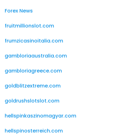
Forex News
fruitmillionslot.com
frumzicasinoitalia.com
gambloriaaustralia.com
gambloriagreece.com
goldblitzextreme.com
goldrushslotslot.com
hellspinkaszinomagyar.com
hellspinosterreich.com