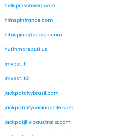
hellspinschweiz.com
hitnspinfrance.com
hitnspinosterreich.com
huffnmorepuff.us
imvest.it
imvest.it3
jackpotcitybrazil.com
jackpotcitycasinochile.com
jackpotjillvipaustralia.com