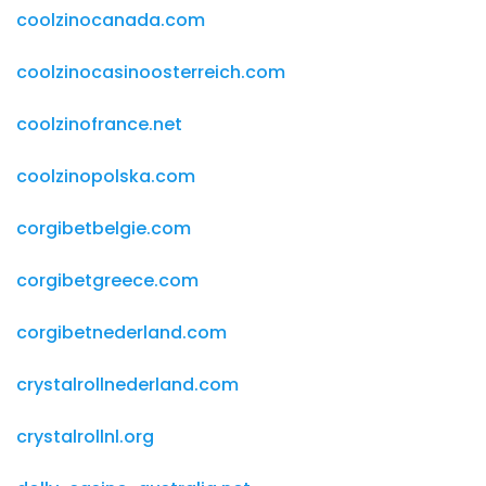
coolzinocanada.com
coolzinocasinoosterreich.com
coolzinofrance.net
coolzinopolska.com
corgibetbelgie.com
corgibetgreece.com
corgibetnederland.com
crystalrollnederland.com
crystalrollnl.org