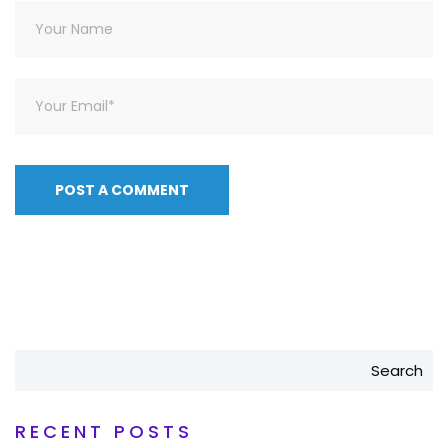
Search
RECENT POSTS