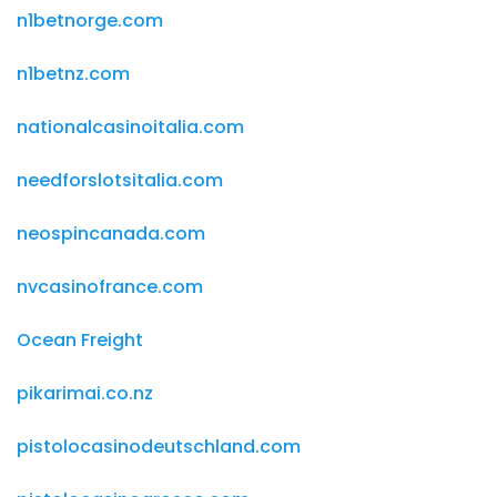
n1betnorge.com
n1betnz.com
nationalcasinoitalia.com
needforslotsitalia.com
neospincanada.com
nvcasinofrance.com
Ocean Freight
pikarimai.co.nz
pistolocasinodeutschland.com