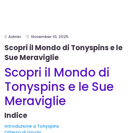
Admin
November 10, 2025
Scopri il Mondo di Tonyspins e le
Sue Meraviglie
Scopri il Mondo di
Tonyspins e le Sue
Meraviglie
Indice
Introduzione a Tonyspins
Offerta di Giochi