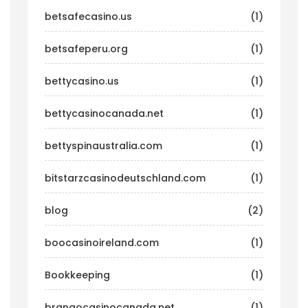
betsafecasino.us
(1)
betsafeperu.org
(1)
bettycasino.us
(1)
bettycasinocanada.net
(1)
bettyspinaustralia.com
(1)
bitstarzcasinodeutschland.com
(1)
blog
(2)
boocasinoireland.com
(1)
Bookkeeping
(1)
brangocasinocanada.net
(1)