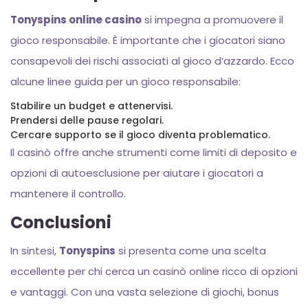
Tonyspins online casino
si impegna a promuovere il
gioco responsabile. È importante che i giocatori siano
consapevoli dei rischi associati al gioco d’azzardo. Ecco
alcune linee guida per un gioco responsabile:
Stabilire un budget e attenervisi.
Prendersi delle pause regolari.
Cercare supporto se il gioco diventa problematico.
Il casinò offre anche strumenti come limiti di deposito e
opzioni di autoesclusione per aiutare i giocatori a
mantenere il controllo.
Conclusioni
In sintesi,
Tonyspins
si presenta come una scelta
eccellente per chi cerca un casinò online ricco di opzioni
e vantaggi. Con una vasta selezione di giochi, bonus