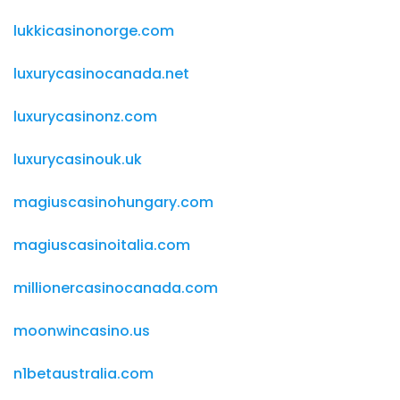
lukkicasinonorge.com
luxurycasinocanada.net
luxurycasinonz.com
luxurycasinouk.uk
magiuscasinohungary.com
magiuscasinoitalia.com
millionercasinocanada.com
moonwincasino.us
n1betaustralia.com