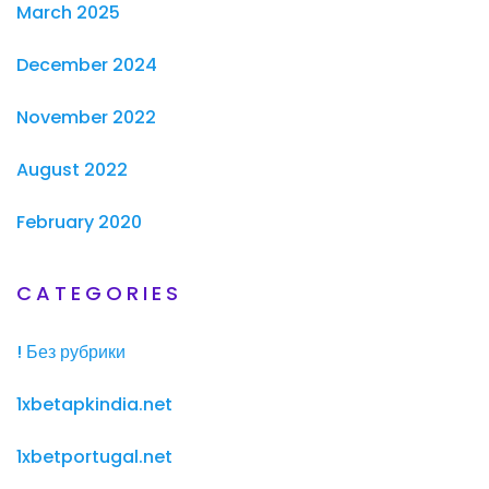
March 2025
December 2024
November 2022
August 2022
February 2020
CATEGORIES
! Без рубрики
1xbetapkindia.net
1xbetportugal.net