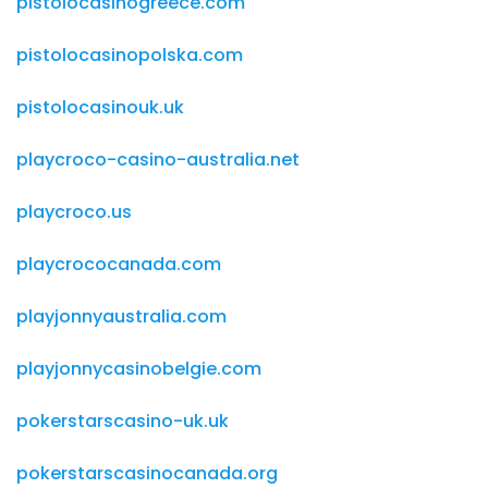
pistolocasinogreece.com
pistolocasinopolska.com
pistolocasinouk.uk
playcroco-casino-australia.net
playcroco.us
playcrococanada.com
playjonnyaustralia.com
playjonnycasinobelgie.com
pokerstarscasino-uk.uk
pokerstarscasinocanada.org