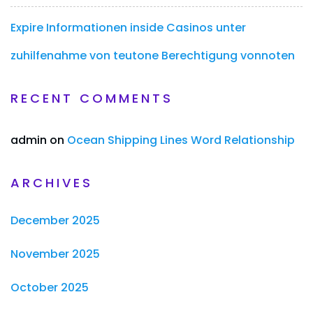
Expire Informationen inside Casinos unter
zuhilfenahme von teutone Berechtigung vonnoten
RECENT COMMENTS
admin
on
Ocean Shipping Lines Word Relationship
ARCHIVES
December 2025
November 2025
October 2025