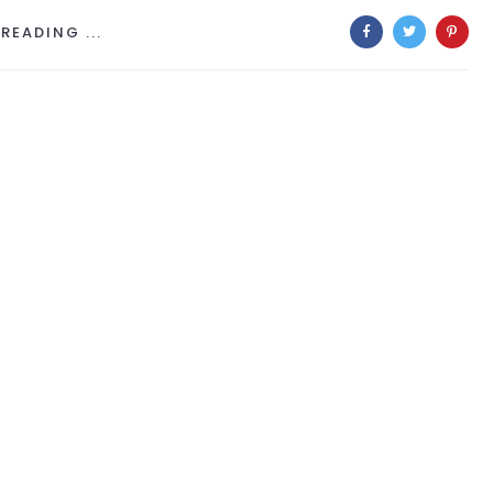
READING ...