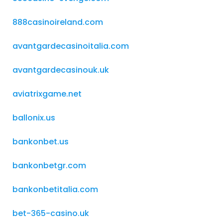
888casinoireland.com
avantgardecasinoitalia.com
avantgardecasinouk.uk
aviatrixgame.net
ballonix.us
bankonbet.us
bankonbetgr.com
bankonbetitalia.com
bet-365-casino.uk