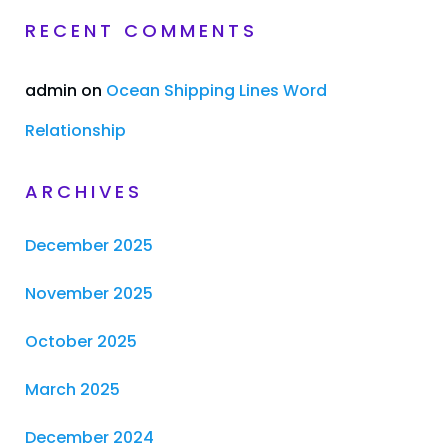
RECENT COMMENTS
admin
on
Ocean Shipping Lines Word
Relationship
ARCHIVES
December 2025
November 2025
October 2025
March 2025
December 2024