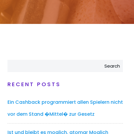
Search
RECENT POSTS
Ein Cashback programmiert allen Spielern nicht
vor dem Stand �Mittel� zur Gesetz
Ist und bleibt es moglich, atomar Moglich