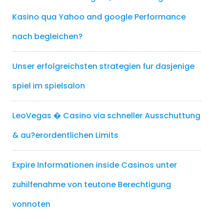
Kasino qua Yahoo and google Performance
nach begleichen?
Unser erfolgreichsten strategien fur dasjenige
spiel im spielsalon
LeoVegas � Casino via schneller Ausschuttung
& au?erordentlichen Limits
Expire Informationen inside Casinos unter
zuhilfenahme von teutone Berechtigung
vonnoten