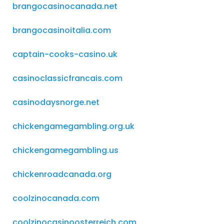
brangocasinocanada.net
brangocasinoitalia.com
captain-cooks-casino.uk
casinoclassicfrancais.com
casinodaysnorge.net
chickengamegambling.org.uk
chickengamegambling.us
chickenroadcanada.org
coolzinocanada.com
coolzinocasinoosterreich.com