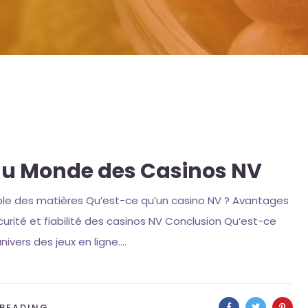
du Monde des Casinos NV
le des matières Qu’est-ce qu’un casino NV ? Avantages
urité et fiabilité des casinos NV Conclusion Qu’est-ce
vers des jeux en ligne....
READING ...