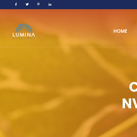
HOME
N