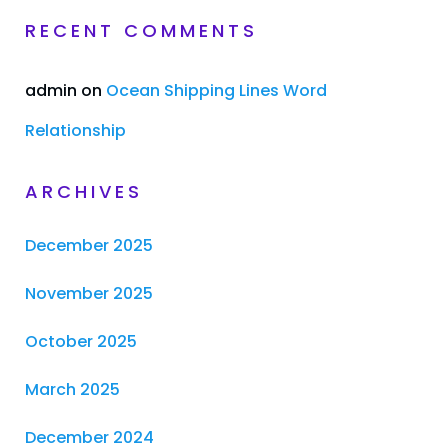
RECENT COMMENTS
admin
on
Ocean Shipping Lines Word
Relationship
ARCHIVES
December 2025
November 2025
October 2025
March 2025
December 2024