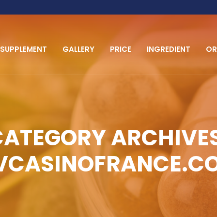
SUPPLEMENT
GALLERY
PRICE
INGREDIENT
OR
CATEGORY ARCHIVES
VCASINOFRANCE.C