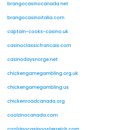
brangocasinocanada.net
brangocasinoitalia.com
captain-cooks-casino.uk
casinoclassicfrancais.com
casinodaysnorge.net
chickengamegambling.org.uk
chickengamegambling.us
chickenroadcanada.org
coolzinocanada.com
coolzinocasinoosterreich.com