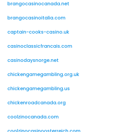
brangocasinocanada.net
brangocasinoitalia.com
captain-cooks-casino.uk
casinoclassicfrancais.com
casinodaysnorge.net
chickengamegambling.org.uk
chickengamegambling.us
chickenroadcanada.org
coolzinocanada.com
coolzinocasinoosterreich.com