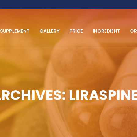
SUPPLEMENT
GALLERY
PRICE
INGREDIENT
OR
RCHIVES: LIRASPI