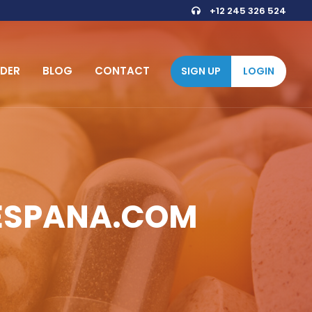
+12 245 326 524
DER
BLOG
CONTACT
SIGN UP
LOGIN
NESPANA.COM