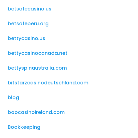
betsafecasino.us
betsafeperu.org
bettycasino.us
bettycasinocanada.net
bettyspinaustralia.com
bitstarzcasinodeutschland.com
blog
boocasinoireland.com
Bookkeeping