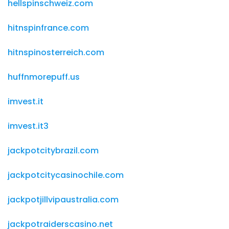
hellspinschweiz.com
hitnspinfrance.com
hitnspinosterreich.com
huffnmorepuff.us
imvest.it
imvest.it3
jackpotcitybrazil.com
jackpotcitycasinochile.com
jackpotjillvipaustralia.com
jackpotraiderscasino.net