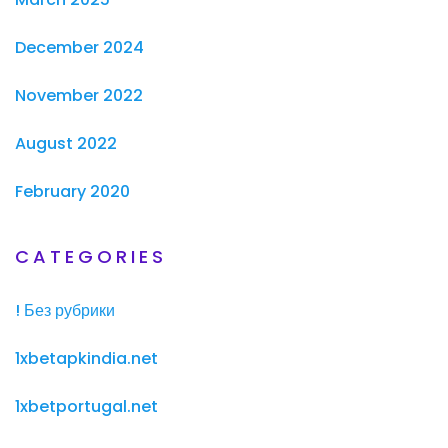
December 2024
November 2022
August 2022
February 2020
CATEGORIES
! Без рубрики
1xbetapkindia.net
1xbetportugal.net