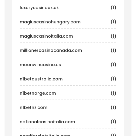
luxurycasinouk.uk
(1)
magiuscasinohungary.com
(1)
magiuscasinoitalia.com
(1)
millionercasinocanada.com
(1)
moonwincasino.us
(1)
n1betaustralia.com
(1)
n1betnorge.com
(1)
n1betnz.com
(1)
nationalcasinoitalia.com
(1)