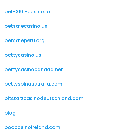
bet-365-casino.uk
betsafecasino.us
betsafeperu.org
bettycasino.us
bettycasinocanada.net
bettyspinaustralia.com
bitstarzcasinodeutschland.com
blog
boocasinoireland.com