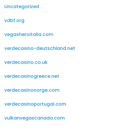
Uncategorized
vdbf.org
vegasheroitalia.com
verdecasino-deutschland.net
verdecasino.co.uk
verdecasinogreece.net
verdecasinonorge.com
verdecasinoportugal.com
vulkanvegascanada.com