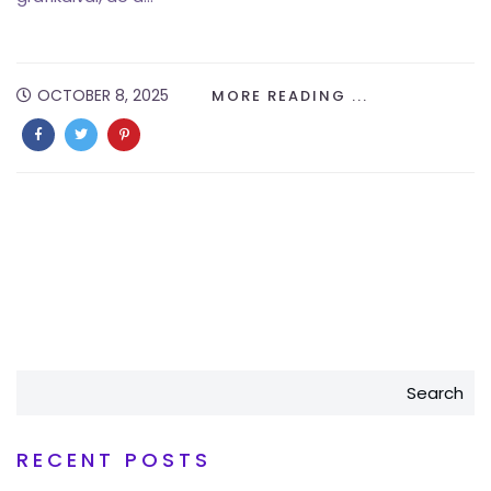
OCTOBER 8, 2025
MORE READING ...
Search
RECENT POSTS