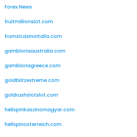
Forex News
fruitmillionslot.com
frumzicasinoitalia.com
gambloriaaustralia.com
gambloriagreece.com
goldblitzextreme.com
goldrushslotslot.com
hellspinkaszinomagyar.com
hellspinosterreich.com