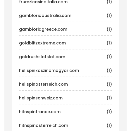
frumzicasinoitalia.com
(1)
gambloriaaustralia.com
(1)
gambloriagreece.com
(1)
goldblitzextreme.com
(1)
goldrushslotslot.com
(1)
hellspinkaszinomagyar.com
(1)
hellspinosterreich.com
(1)
hellspinschweiz.com
(1)
hitnspinfrance.com
(1)
hitnspinosterreich.com
(1)