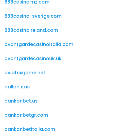
888casino-nz.com
888casino-sverige.com
888casinoireland.com
avantgardecasinoitalia.com
avantgardecasinouk.uk
aviatrixgame.net
ballonix.us
bankonbet.us
bankonbetgr.com
bankonbetitalia.com