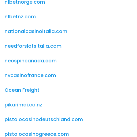
n1betnorge.com
n1betnz.com
nationalcasinoitalia.com
needforslotsitalia.com
neospincanada.com
nvcasinofrance.com
Ocean Freight
pikarimai.co.nz
pistolocasinodeutschland.com
pistolocasinogreece.com