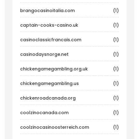
brangocasinoitalia.com
(1)
captain-cooks-casino.uk
(1)
casinoclassicfrancais.com
(1)
casinodaysnorge.net
(1)
chickengamegambling.org.uk
(1)
chickengamegambling.us
(1)
chickenroadcanada.org
(1)
coolzinocanada.com
(1)
coolzinocasinoosterreich.com
(1)