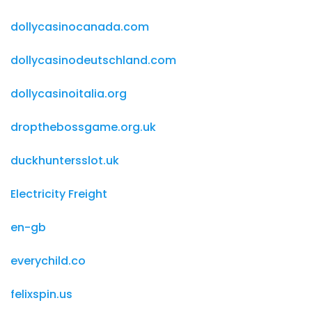
dollycasinocanada.com
dollycasinodeutschland.com
dollycasinoitalia.org
dropthebossgame.org.uk
duckhuntersslot.uk
Electricity Freight
en-gb
everychild.co
felixspin.us