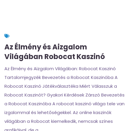
Az Élmény és Aizgalom
Világában Robocat Kaszinó
Az Élmény és Aizgalom Világában: Robocat Kaszinó
Tartalomjegyzék Bevezetés a Robocat Kaszinóba A
Robocat Kaszinó Játékválasztéka Miért Válasszuk a
Robocat Kaszinót? Gyakori Kérdések Zárszó Bevezetés
a Robocat Kaszinóba A robocat kaszinó világa tele van
izgalommal és lehetőségekkel. Az online kaszinók
világában a Robocat kiemelkedik, nemcsak színes
grafikáival, de a...