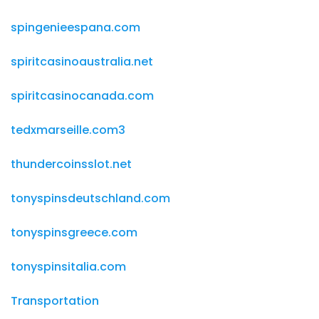
spingenieespana.com
spiritcasinoaustralia.net
spiritcasinocanada.com
tedxmarseille.com3
thundercoinsslot.net
tonyspinsdeutschland.com
tonyspinsgreece.com
tonyspinsitalia.com
Transportation