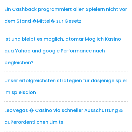
Ein Cashback programmiert allen Spielern nicht vor
dem Stand �Mittel� zur Gesetz
Ist und bleibt es moglich, atomar Moglich Kasino
qua Yahoo and google Performance nach
begleichen?
Unser erfolgreichsten strategien fur dasjenige spiel
im spielsalon
LeoVegas � Casino via schneller Ausschuttung &
au?erordentlichen Limits