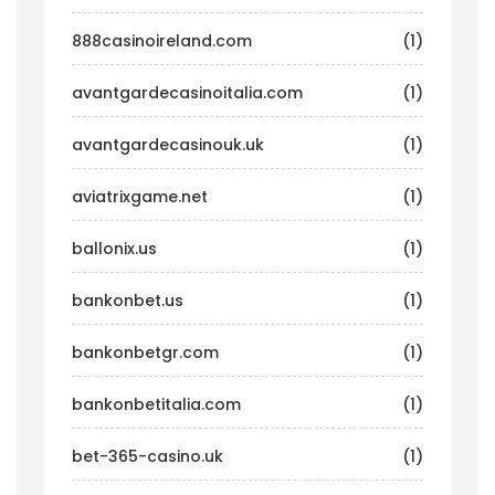
888casinoireland.com
(1)
avantgardecasinoitalia.com
(1)
avantgardecasinouk.uk
(1)
aviatrixgame.net
(1)
ballonix.us
(1)
bankonbet.us
(1)
bankonbetgr.com
(1)
bankonbetitalia.com
(1)
bet-365-casino.uk
(1)