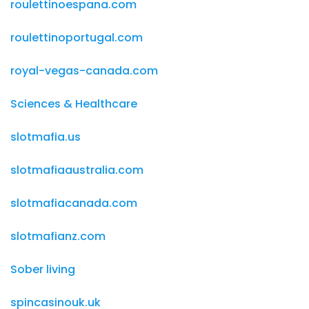
roulettinoespana.com
roulettinoportugal.com
royal-vegas-canada.com
Sciences & Healthcare
slotmafia.us
slotmafiaaustralia.com
slotmafiacanada.com
slotmafianz.com
Sober living
spincasinouk.uk