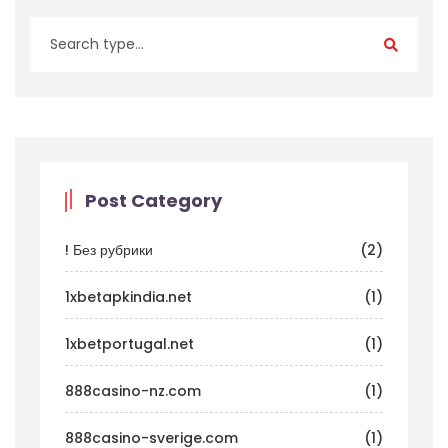
Post Category
! Без рубрики
(2)
1xbetapkindia.net
(1)
1xbetportugal.net
(1)
888casino-nz.com
(1)
888casino-sverige.com
(1)