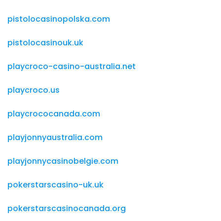
pistolocasinopolska.com
pistolocasinouk.uk
playcroco-casino-australia.net
playcroco.us
playcrococanada.com
playjonnyaustralia.com
playjonnycasinobelgie.com
pokerstarscasino-uk.uk
pokerstarscasinocanada.org