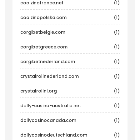
coolzinofrance.net
(1)
coolzinopolska.com
(1)
corgibetbelgie.com
(1)
corgibetgreece.com
(1)
corgibetnederland.com
(1)
crystalrollnederland.com
(1)
crystalrollnl.org
(1)
dolly-casino-australia.net
(1)
dollycasinocanada.com
(1)
dollycasinodeutschland.com
(1)