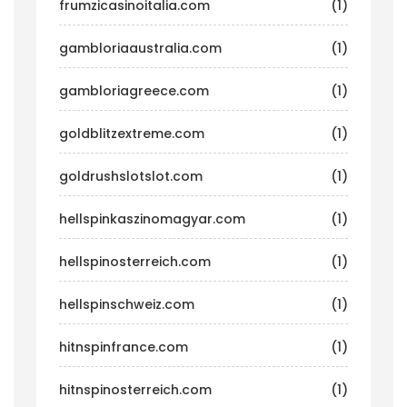
frumzicasinoitalia.com
(1)
gambloriaaustralia.com
(1)
gambloriagreece.com
(1)
goldblitzextreme.com
(1)
goldrushslotslot.com
(1)
hellspinkaszinomagyar.com
(1)
hellspinosterreich.com
(1)
hellspinschweiz.com
(1)
hitnspinfrance.com
(1)
hitnspinosterreich.com
(1)