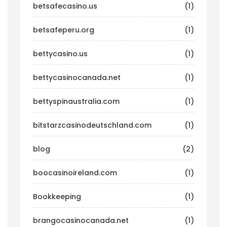
betsafecasino.us
(1)
betsafeperu.org
(1)
bettycasino.us
(1)
bettycasinocanada.net
(1)
bettyspinaustralia.com
(1)
bitstarzcasinodeutschland.com
(1)
blog
(2)
boocasinoireland.com
(1)
Bookkeeping
(1)
brangocasinocanada.net
(1)