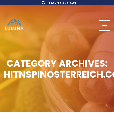
+12 245 326 524
CATEGORY ARCHIVES:
HITNSPINOSTERREICH.