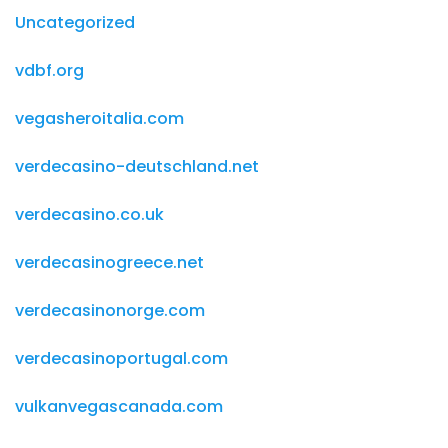
Uncategorized
vdbf.org
vegasheroitalia.com
verdecasino-deutschland.net
verdecasino.co.uk
verdecasinogreece.net
verdecasinonorge.com
verdecasinoportugal.com
vulkanvegascanada.com