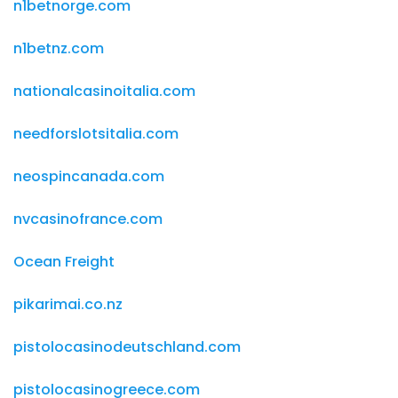
n1betnorge.com
n1betnz.com
nationalcasinoitalia.com
needforslotsitalia.com
neospincanada.com
nvcasinofrance.com
Ocean Freight
pikarimai.co.nz
pistolocasinodeutschland.com
pistolocasinogreece.com