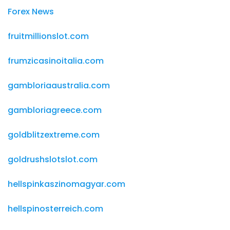
Forex News
fruitmillionslot.com
frumzicasinoitalia.com
gambloriaaustralia.com
gambloriagreece.com
goldblitzextreme.com
goldrushslotslot.com
hellspinkaszinomagyar.com
hellspinosterreich.com