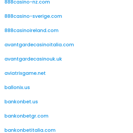
888casino-nz.com
888casino-sverige.com
888casinoireland.com
avantgardecasinoitalia.com
avantgardecasinouk.uk
aviatrixgame.net
ballonix.us
bankonbet.us
bankonbetgr.com
bankonbetitalia.com