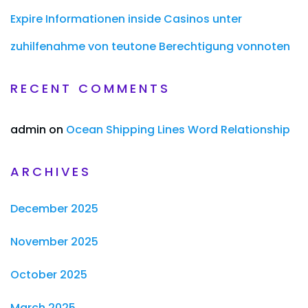
Expire Informationen inside Casinos unter
zuhilfenahme von teutone Berechtigung vonnoten
RECENT COMMENTS
admin
on
Ocean Shipping Lines Word Relationship
ARCHIVES
December 2025
November 2025
October 2025
March 2025