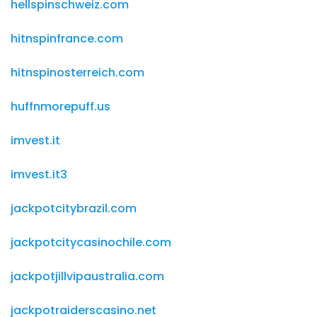
hellspinschweiz.com
hitnspinfrance.com
hitnspinosterreich.com
huffnmorepuff.us
imvest.it
imvest.it3
jackpotcitybrazil.com
jackpotcitycasinochile.com
jackpotjillvipaustralia.com
jackpotraiderscasino.net