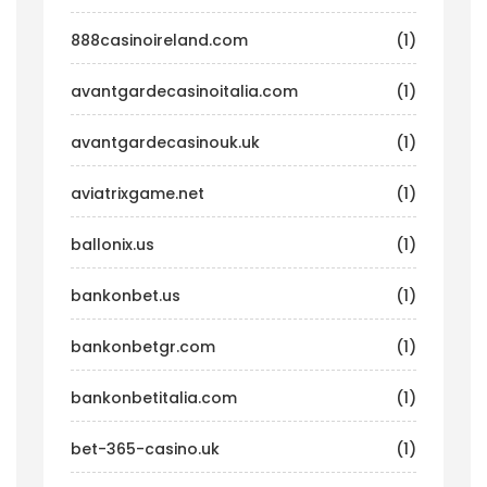
888casinoireland.com
(1)
avantgardecasinoitalia.com
(1)
avantgardecasinouk.uk
(1)
aviatrixgame.net
(1)
ballonix.us
(1)
bankonbet.us
(1)
bankonbetgr.com
(1)
bankonbetitalia.com
(1)
bet-365-casino.uk
(1)