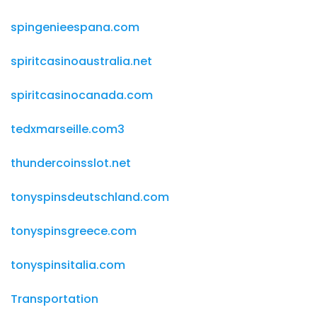
spingenieespana.com
spiritcasinoaustralia.net
spiritcasinocanada.com
tedxmarseille.com3
thundercoinsslot.net
tonyspinsdeutschland.com
tonyspinsgreece.com
tonyspinsitalia.com
Transportation