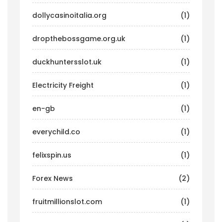
dollycasinoitalia.org
(1)
dropthebossgame.org.uk
(1)
duckhuntersslot.uk
(1)
Electricity Freight
(1)
en-gb
(1)
everychild.co
(1)
felixspin.us
(1)
Forex News
(2)
fruitmillionslot.com
(1)