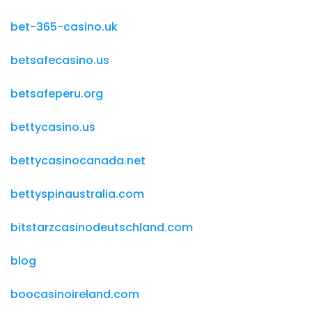
bet-365-casino.uk
betsafecasino.us
betsafeperu.org
bettycasino.us
bettycasinocanada.net
bettyspinaustralia.com
bitstarzcasinodeutschland.com
blog
boocasinoireland.com