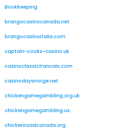
Bookkeeping
brangocasinocanada.net
brangocasinoitalia.com
captain-cooks-casino.uk
casinoclassicfrancais.com
casinodaysnorge.net
chickengamegambling.org.uk
chickengamegambling.us
chickenroadcanada.org