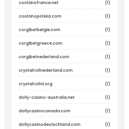
coolzinofrance.net
(1)
coolzinopolska.com
(1)
corgibetbelgie.com
(1)
corgibetgreece.com
(1)
corgibetnederland.com
(1)
crystalrollnederland.com
(1)
crystalrollnl.org
(1)
dolly-casino-australia.net
(1)
dollycasinocanada.com
(1)
dollycasinodeutschland.com
(1)