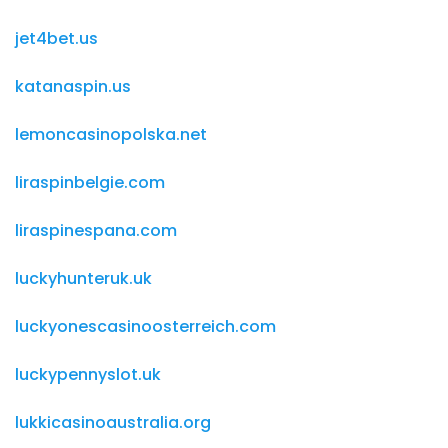
jet4bet.us
katanaspin.us
lemoncasinopolska.net
liraspinbelgie.com
liraspinespana.com
luckyhunteruk.uk
luckyonescasinoosterreich.com
luckypennyslot.uk
lukkicasinoaustralia.org