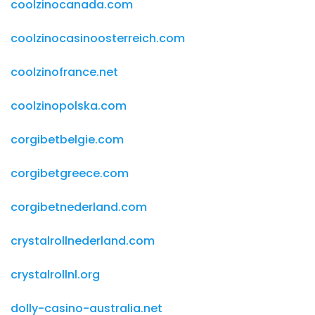
coolzinocanada.com
coolzinocasinoosterreich.com
coolzinofrance.net
coolzinopolska.com
corgibetbelgie.com
corgibetgreece.com
corgibetnederland.com
crystalrollnederland.com
crystalrollnl.org
dolly-casino-australia.net