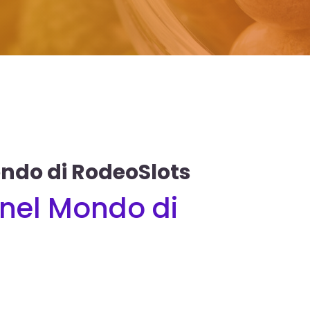
ondo di RodeoSlots
 nel Mondo di