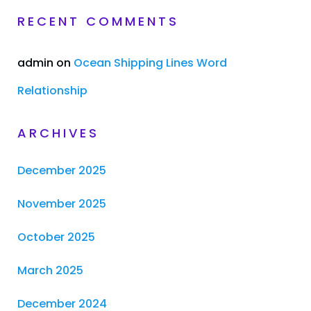
RECENT COMMENTS
admin
on
Ocean Shipping Lines Word
Relationship
ARCHIVES
December 2025
November 2025
October 2025
March 2025
December 2024