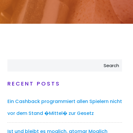
Search
RECENT POSTS
Ein Cashback programmiert allen Spielern nicht
vor dem Stand �Mittel� zur Gesetz
Ist und bleibt es moglich, atomar Moglich