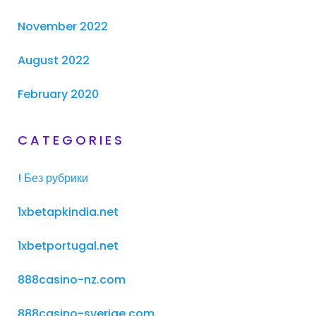
November 2022
August 2022
February 2020
CATEGORIES
! Без рубрики
1xbetapkindia.net
1xbetportugal.net
888casino-nz.com
888casino-sverige.com