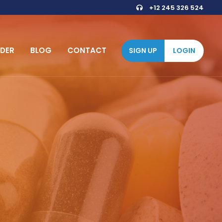
+12 245 326 524
DER
BLOG
CONTACT
SIGN UP
LOGIN