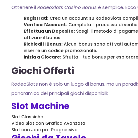
Ottenere il
RodeoSlots Casino Bonus
è semplice. Ecco
Registrati:
Crea un account su RodeoSlots compiland
Verifica l’Account:
Completa il processo di verifica
Effettua un Deposito:
Scegli il metodo di pagamen
attivare il bonus.
Richiedi il Bonus:
Alcuni bonus sono attivati auto
inserire un codice promozionale.
Inizia a Giocare:
Sfrutta il tuo bonus per esplorare
Giochi Offerti
RodeoSlots non è solo un luogo di bonus, ma un parad
panoramica dei principali giochi disponibili:
Slot Machine
Slot Classiche
Video Slot con Grafica Avanzata
Slot con Jackpot Progressivo