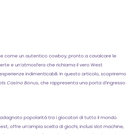
 come un autentico cowboy, pronto a cavalcare le
erte e un’atmosfera che richiama il vero West
sperienze indimenticabili. In questo articolo, scopriremo
ots Casino Bonus
, che rappresenta una porta d’ingresso
agnato popolarità tra i giocatori di tutto il mondo.
est, offre un’ampia scelta di giochi, inclusi slot machine,