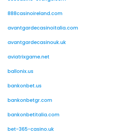
888casinoireland.com
avantgardecasinoitalia.com
avantgardecasinouk.uk
aviatrixgame.net
ballonix.us
bankonbet.us
bankonbetgr.com
bankonbetitalia.com
bet-365-casino.uk