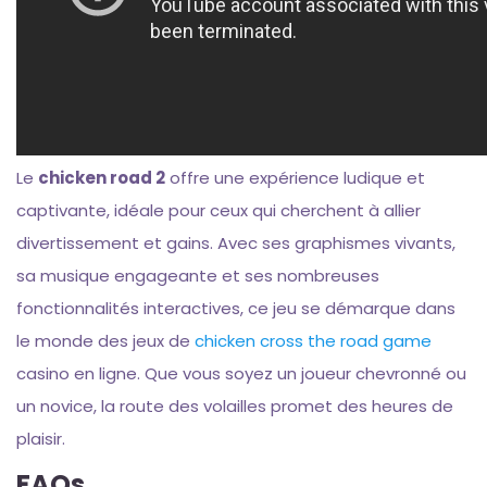
Le
chicken road 2
offre une expérience ludique et
captivante, idéale pour ceux qui cherchent à allier
divertissement et gains. Avec ses graphismes vivants,
sa musique engageante et ses nombreuses
fonctionnalités interactives, ce jeu se démarque dans
le monde des jeux de
chicken cross the road game
casino en ligne. Que vous soyez un joueur chevronné ou
un novice, la route des volailles promet des heures de
plaisir.
FAQs