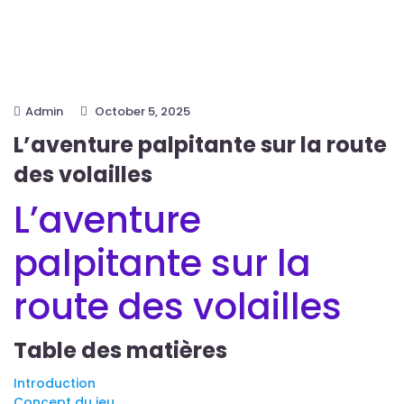
Admin
October 5, 2025
L’aventure palpitante sur la route
des volailles
L’aventure
palpitante sur la
route des volailles
Table des matières
Introduction
Concept du jeu