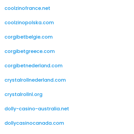
coolzinofrance.net
coolzinopolska.com
corgibetbelgie.com
corgibetgreece.com
corgibetnederland.com
crystalrollnederland.com
crystalrollnl.org
dolly-casino-australia.net
dollycasinocanada.com