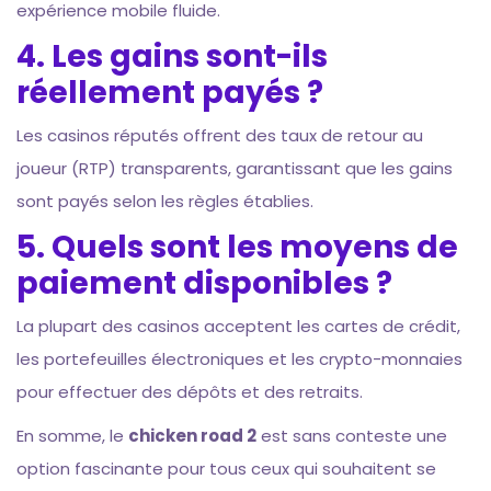
expérience mobile fluide.
4. Les gains sont-ils
réellement payés ?
Les casinos réputés offrent des taux de retour au
joueur (RTP) transparents, garantissant que les gains
sont payés selon les règles établies.
5. Quels sont les moyens de
paiement disponibles ?
La plupart des casinos acceptent les cartes de crédit,
les portefeuilles électroniques et les crypto-monnaies
pour effectuer des dépôts et des retraits.
En somme, le
chicken road 2
est sans conteste une
option fascinante pour tous ceux qui souhaitent se