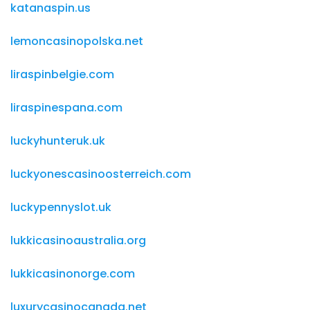
katanaspin.us
lemoncasinopolska.net
liraspinbelgie.com
liraspinespana.com
luckyhunteruk.uk
luckyonescasinoosterreich.com
luckypennyslot.uk
lukkicasinoaustralia.org
lukkicasinonorge.com
luxurycasinocanada.net