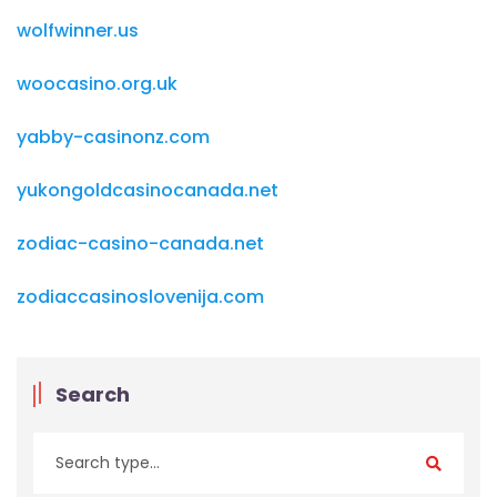
wolfwinner.us
woocasino.org.uk
yabby-casinonz.com
yukongoldcasinocanada.net
zodiac-casino-canada.net
zodiaccasinoslovenija.com
Search