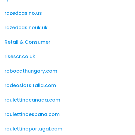
razedcasino.us
razedcasinouk.uk
Retail & Consumer
risescr.co.uk
robocathungary.com
rodeoslotsitalia.com
roulettinocanada.com
roulettinoespana.com
roulettinoportugal.com