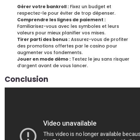
Gérer votre bankroll :
Fixez un budget et
respectez-le pour éviter de trop dépenser.
Comprendre les lignes de paiement :
Familiarisez-vous avec les symboles et leurs
valeurs pour mieux planifier vos mises.
Tirer parti des bonus :
Assurez-vous de profiter
des promotions offertes par le casino pour
augmenter vos fondements.
Jouer en mode démo :
Testez le jeu sans risquer
d’argent avant de vous lancer.
Conclusion