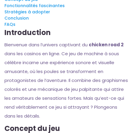
Fonctionnalités fascinantes
Stratégies à adopter
Conclusion
FAQs
Introduction
Bienvenue dans l’univers captivant du
chicken road 2
dans les casinos en ligne. Ce jeu de machine à sous
célèbre incarne une expérience sonore et visuelle
amusante, où les poules se transforment en
protagonistes de l’aventure. Il combine des graphismes
colorés et une mécanique de jeu palpitante qui attire
les amateurs de sensations fortes. Mais qu’est-ce qui
rend véritablement ce jeu si attrayant ? Plongeons
dans les détails.
Concept du jeu