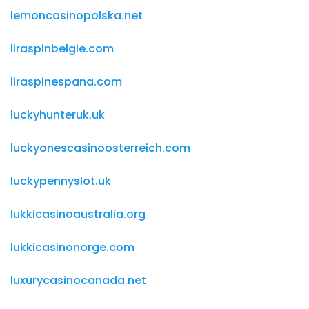
lemoncasinopolska.net
liraspinbelgie.com
liraspinespana.com
luckyhunteruk.uk
luckyonescasinoosterreich.com
luckypennyslot.uk
lukkicasinoaustralia.org
lukkicasinonorge.com
luxurycasinocanada.net