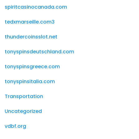
spiritcasinocanada.com
tedxmarseille.com3
thundercoinsslot.net
tonyspinsdeutschland.com
tonyspinsgreece.com
tonyspinsitalia.com
Transportation
Uncategorized
vdbf.org