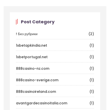
Post Category
! Без рубрики
(2)
1xbetapkindia.net
(1)
1xbetportugal.net
(1)
888casino-nz.com
(1)
888casino-sverige.com
(1)
888casinoireland.com
(1)
avantgardecasinoitalia.com
(1)