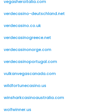
vegasheroitalia.com
verdecasino-deutschland.net
verdecasino.co.uk
verdecasinogreece.net
verdecasinonorge.com
verdecasinoportugal.com
vulkanvegascanada.com
wildfortunecasino.us
winsharkcasinoaustralia.com
wolfwinner.us