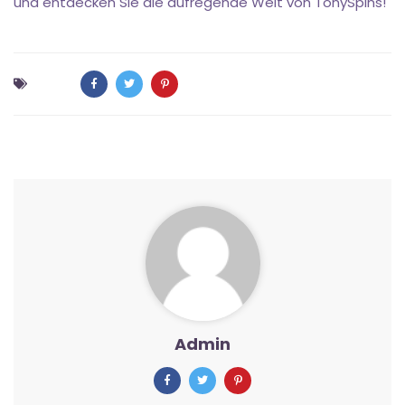
und entdecken Sie die aufregende Welt von TonySpins!
Admin