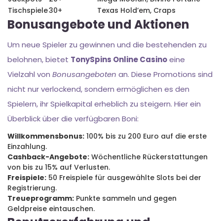
Tischspiele
30+
Texas Hold’em, Craps
Bonusangebote und Aktionen
Um neue Spieler zu gewinnen und die bestehenden zu
belohnen, bietet
TonySpins Online Casino
eine
Vielzahl von
Bonusangeboten
an. Diese Promotions sind
nicht nur verlockend, sondern ermöglichen es den
Spielern, ihr Spielkapital erheblich zu steigern. Hier ein
Überblick über die verfügbaren Boni:
Willkommensbonus:
100% bis zu 200 Euro auf die erste
Einzahlung.
Cashback-Angebote:
Wöchentliche Rückerstattungen
von bis zu 15% auf Verlusten.
Freispiele:
50 Freispiele für ausgewählte Slots bei der
Registrierung.
Treueprogramm:
Punkte sammeln und gegen
Geldpreise eintauschen.