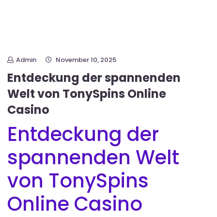
Admin
November 10, 2025
Entdeckung der spannenden
Welt von TonySpins Online
Casino
Entdeckung der
spannenden Welt
von TonySpins
Online Casino