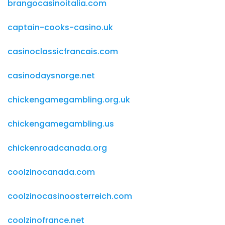
brangocasinoitalia.com
captain-cooks-casino.uk
casinoclassicfrancais.com
casinodaysnorge.net
chickengamegambling.org.uk
chickengamegambling.us
chickenroadcanada.org
coolzinocanada.com
coolzinocasinoosterreich.com
coolzinofrance.net