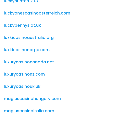
luckyhunteruk.uk
luckyonescasinoosterreich.com
luckypennyslot.uk
lukkicasinoaustralia.org
lukkicasinonorge.com
luxurycasinocanada.net
luxurycasinonz.com
luxurycasinouk.uk
magiuscasinohungary.com
magiuscasinoitalia.com