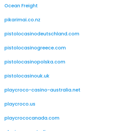
Ocean Freight
pikarimai.co.nz
pistolocasinodeutschland.com
pistolocasinogreece.com
pistolocasinopolska.com
pistolocasinouk.uk
playcroco-casino-australia.net
playcroco.us
playcrococanada.com