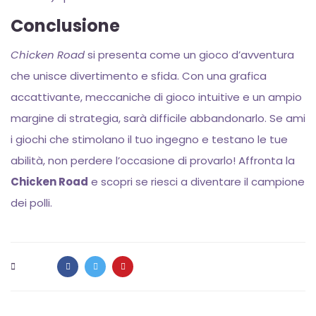
Conclusione
Chicken Road
si presenta come un gioco d’avventura
che unisce divertimento e sfida. Con una grafica
accattivante, meccaniche di gioco intuitive e un ampio
margine di strategia, sarà difficile abbandonarlo. Se ami
i giochi che stimolano il tuo ingegno e testano le tue
abilità, non perdere l’occasione di provarlo! Affronta la
Chicken Road
e scopri se riesci a diventare il campione
dei polli.