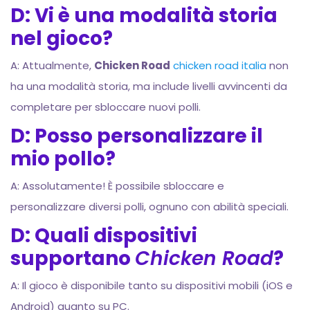
D: Vi è una modalità storia
nel gioco?
A: Attualmente,
Chicken Road
chicken road italia
non
ha una modalità storia, ma include livelli avvincenti da
completare per sbloccare nuovi polli.
D: Posso personalizzare il
mio pollo?
A: Assolutamente! È possibile sbloccare e
personalizzare diversi polli, ognuno con abilità speciali.
D: Quali dispositivi
supportano
Chicken Road
?
A: Il gioco è disponibile tanto su dispositivi mobili (iOS e
Android) quanto su PC.