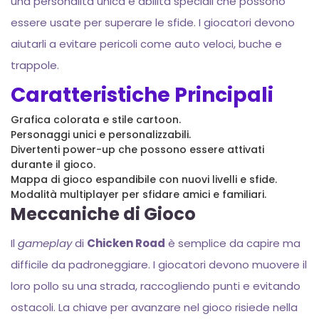
una personalità unica e abilità speciali che possono
essere usate per superare le sfide. I giocatori devono
aiutarli a evitare pericoli come auto veloci, buche e
trappole.
Caratteristiche Principali
Grafica colorata e stile cartoon.
Personaggi unici e personalizzabili.
Divertenti power-up che possono essere attivati
durante il gioco.
Mappa di gioco espandibile con nuovi livelli e sfide.
Modalità multiplayer per sfidare amici e familiari.
Meccaniche di Gioco
Il
gameplay
di
Chicken Road
è semplice da capire ma
difficile da padroneggiare. I giocatori devono muovere il
loro pollo su una strada, raccogliendo punti e evitando
ostacoli. La chiave per avanzare nel gioco risiede nella