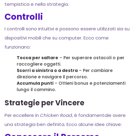
tempistica e nella strategia.
Controlli
I controlli sono intuitivi e possono essere utilizzati sia su
dispositivi mobili che su computer. Ecco come
funzionano:
Tocca per saltare
– Per superare ostacoli o per
raccogliere oggetti.
Scorri a sinistra o a destra
– Per cambiare
direzione e navigare il percorso.
Accumula punti
– Ottieni bonus e potenziamenti
lungo il cammino.
Strategie per Vincere
Per eccellere in
Chicken Road
, è fondamentale avere
una strategia ben definita. Ecco alcune idee chiave: