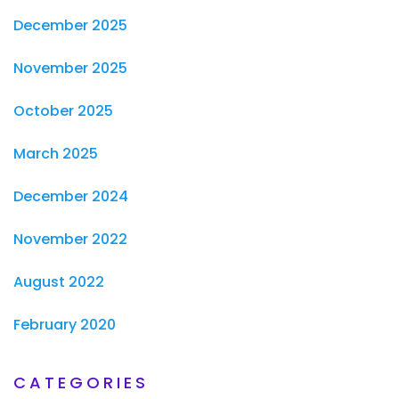
December 2025
November 2025
October 2025
March 2025
December 2024
November 2022
August 2022
February 2020
CATEGORIES