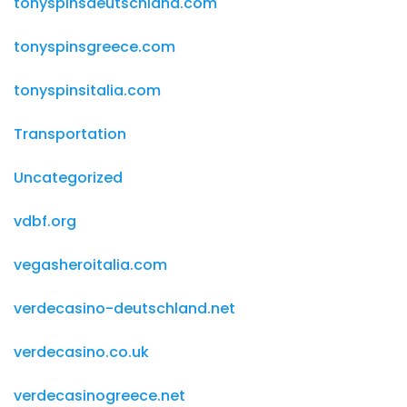
tonyspinsdeutschland.com
tonyspinsgreece.com
tonyspinsitalia.com
Transportation
Uncategorized
vdbf.org
vegasheroitalia.com
verdecasino-deutschland.net
verdecasino.co.uk
verdecasinogreece.net