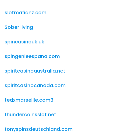
slotmafianz.com
Sober living
spincasinouk.uk
spingenieespana.com
spiritcasinoaustralia.net
spiritcasinocanada.com
tedxmarseille.com3
thundercoinsslot.net
tonyspinsdeutschland.com