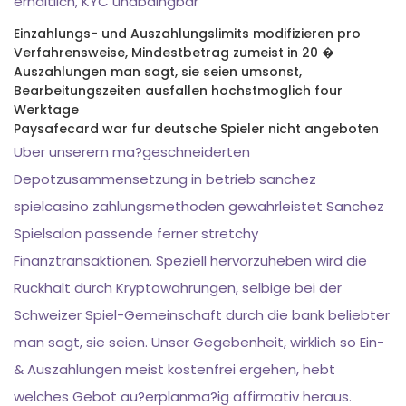
erhaltlich, KYC unabdingbar
Einzahlungs- und Auszahlungslimits modifizieren pro
Verfahrensweise, Mindestbetrag zumeist in 20 �
Auszahlungen man sagt, sie seien umsonst,
Bearbeitungszeiten ausfallen hochstmoglich four
Werktage
Paysafecard war fur deutsche Spieler nicht angeboten
Uber unserem ma?geschneiderten
Depotzusammensetzung in betrieb sanchez
spielcasino zahlungsmethoden gewahrleistet Sanchez
Spielsalon passende ferner stretchy
Finanztransaktionen. Speziell hervorzuheben wird die
Ruckhalt durch Kryptowahrungen, selbige bei der
Schweizer Spiel-Gemeinschaft durch die bank beliebter
man sagt, sie seien. Unser Gegebenheit, wirklich so Ein-
& Auszahlungen meist kostenfrei ergehen, hebt
welches Gebot au?erplanma?ig affirmativ heraus.