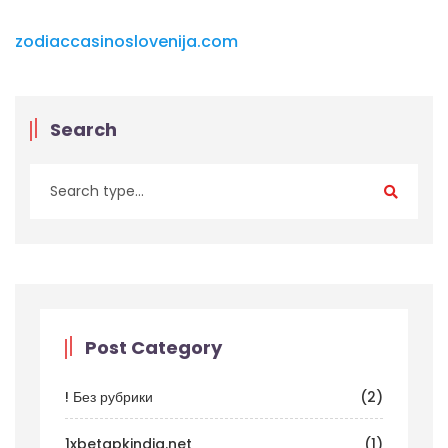
zodiaccasinoslovenija.com
Search
Post Category
! Без рубрики
(2)
1xbetapkindia.net
(1)