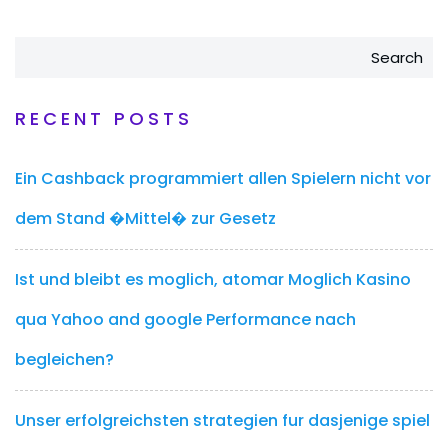
Search
RECENT POSTS
Ein Cashback programmiert allen Spielern nicht vor
dem Stand �Mittel� zur Gesetz
Ist und bleibt es moglich, atomar Moglich Kasino
qua Yahoo and google Performance nach
begleichen?
Unser erfolgreichsten strategien fur dasjenige spiel