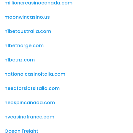
millionercasinocanada.com
moonwincasino.us
n1betaustralia.com
n1betnorge.com
n1betnz.com
nationalcasinoitalia.com
needforslotsitalia.com
neospincanada.com
nvcasinofrance.com
Ocean Freight