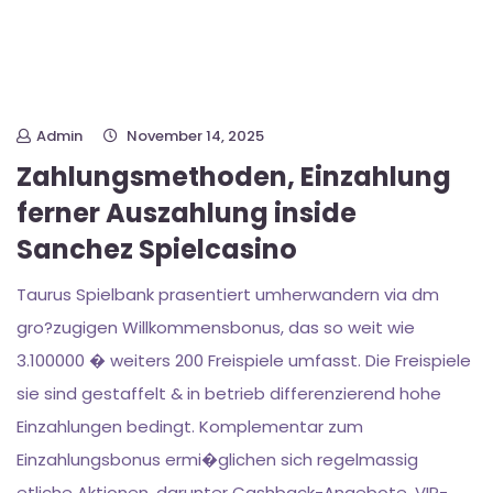
Admin
November 14, 2025
Zahlungsmethoden, Einzahlung
ferner Auszahlung inside
Sanchez Spielcasino
Taurus Spielbank prasentiert umherwandern via dm
gro?zugigen Willkommensbonus, das so weit wie
3.100000 � weiters 200 Freispiele umfasst. Die Freispiele
sie sind gestaffelt & in betrieb differenzierend hohe
Einzahlungen bedingt. Komplementar zum
Einzahlungsbonus ermi�glichen sich regelmassig
etliche Aktionen, darunter Cashback-Angebote, VIP-