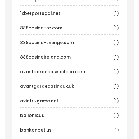
1xbetportugal.net
(1)
888casino-nz.com
(1)
888casino-sverige.com
(1)
888casinoireland.com
(1)
avantgardecasinoitalia.com
(1)
avantgardecasinouk.uk
(1)
aviatrixgame.net
(1)
ballonix.us
(1)
bankonbet.us
(1)