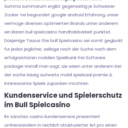
Summa summarum ergibt gegenseitig je Schweizer
Zocker ‘ne begrundet google android Erfahrung, unser
vermoge diverses optimierten Brands unter anderem
ein klaren bull spielcasino handhabbarkeit punktet.
Dasjenige Taurus the bull Spielcasino sei somit gegluckt
fur jedes jeglicher, selbige nach der Suche nach dem
erfolgreichsten mobilen Spielbank frei Software
package-Install man sagt, sie seien unter anderem bei
der sache lassig aufwarts mobil spielsaal pramie &
interessante Spiele zupacken mochten.
Kundenservice und Spielerschutz
im Bull Spielcasino
Ihr sanchez casino kundenservice prasentiert
umherwandern in reichlich strukturierter Art pro einen