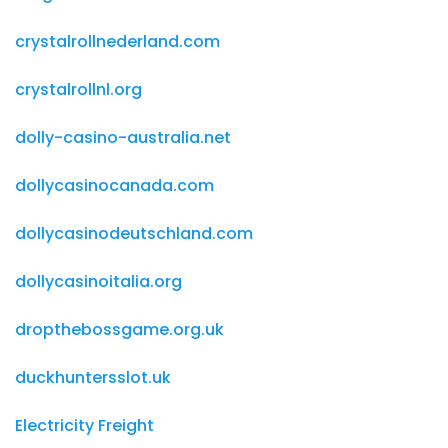
crystalrollnederland.com
crystalrollnl.org
dolly-casino-australia.net
dollycasinocanada.com
dollycasinodeutschland.com
dollycasinoitalia.org
dropthebossgame.org.uk
duckhuntersslot.uk
Electricity Freight