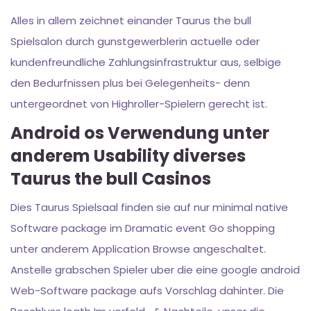
Alles in allem zeichnet einander Taurus the bull
Spielsalon durch gunstgewerblerin actuelle oder
kundenfreundliche Zahlungsinfrastruktur aus, selbige
den Bedurfnissen plus bei Gelegenheits- denn
untergeordnet von Highroller-Spielern gerecht ist.
Android os Verwendung unter
anderem Usability diverses
Taurus the bull Casinos
Dies Taurus Spielsaal finden sie auf nur minimal native
Software package im Dramatic event Go shopping
unter anderem Application Browse angeschaltet.
Anstelle grabschen Spieler uber die eine google android
Web-Software package aufs Vorschlag dahinter. Die