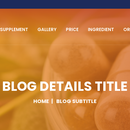
SUPPLEMENT
GALLERY
PRICE
INGREDIENT
OR
BLOG DETAILS TITLE
HOME
BLOG SUBTITLE