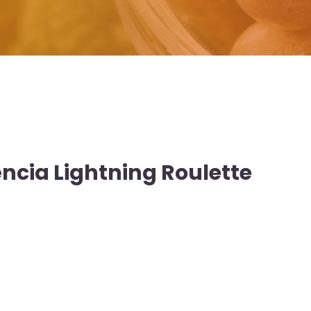
ncia Lightning Roulette