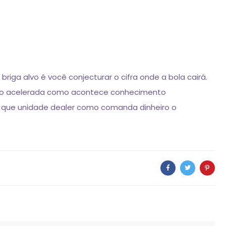
riga alvo é você conjecturar o cifra onde a bola cairá.
o acelerada como acontece conhecimento
o que unidade dealer como comanda dinheiro o