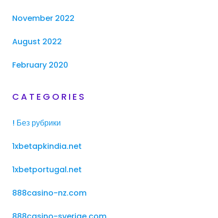
November 2022
August 2022
February 2020
CATEGORIES
! Без рубрики
1xbetapkindia.net
1xbetportugal.net
888casino-nz.com
888casino-sverige.com