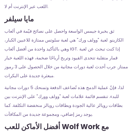
اللعب عبر الإنترنت أم لا.
مايا سيلفر
ثق بخبرة جيمس الواسعة واحصل على نصائح قيّمة في ألعاب
الكازينو. لعبة "وولف ورك" هي لعبة سلوتس ممتازة للاعبين الكبار،
وهي بالتأكيد واحدة من أفضل ألعاب IGT. إذا كنت تبحث عن لعبة
قمار متقلبة تتحدى القيود وتربح أرباحًا ضخمة، فهذه اللعبة خيار
ممتاز. جرب أحدث لعبة دورات مجانية من خلال الحصول على 3 رموز
مبعثرة جديدة على البكرات.
لذا، فإنّ عملية الدمج هذه تُضاعف الدفعة وتمنحك 5 دورات مجانية
للبدء. تنقسم قائمة علامات لعبة "وولف وورك" على الإنترنت بين
بطاقات رويالز عالية الجودة وبطاقات رويالز منخفضة التكلفة. كما
يوجد رمز إضافي، ومجموعة جديدة من المكافآت.
أفضل الأماكن للعب Wolf Work مع