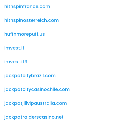
hitnspinfrance.com
hitnspinosterreich.com
huffnmorepuff.us
imvest.it
imvest.it3
jackpotcitybrazil.com
jackpotcitycasinochile.com
jackpotjillvipaustralia.com
jackpotraiderscasino.net