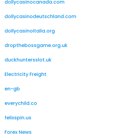
dollycasinocanada.com
dollycasinodeutschland.com
dollycasinoitalia.org
dropthebossgame.org.uk
duckhuntersslot.uk
Electricity Freight
en-gb
everychild.co
felixspin.us
Forex News