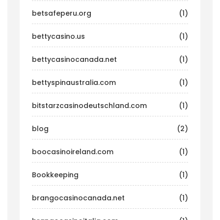
betsafeperu.org
(1)
bettycasino.us
(1)
bettycasinocanada.net
(1)
bettyspinaustralia.com
(1)
bitstarzcasinodeutschland.com
(1)
blog
(2)
boocasinoireland.com
(1)
Bookkeeping
(1)
brangocasinocanada.net
(1)