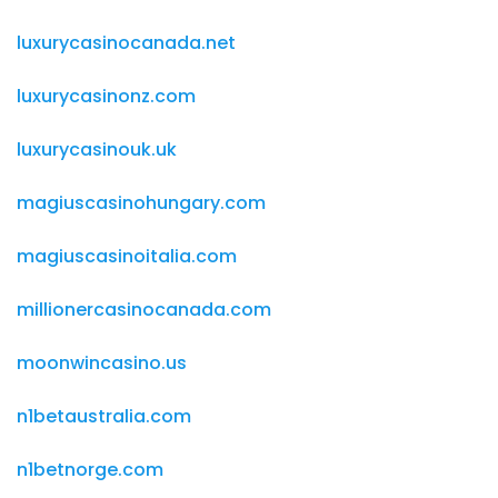
luxurycasinocanada.net
luxurycasinonz.com
luxurycasinouk.uk
magiuscasinohungary.com
magiuscasinoitalia.com
millionercasinocanada.com
moonwincasino.us
n1betaustralia.com
n1betnorge.com