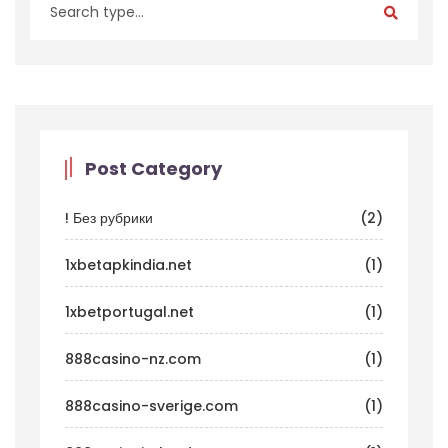
Post Category
! Без рубрики
(2)
1xbetapkindia.net
(1)
1xbetportugal.net
(1)
888casino-nz.com
(1)
888casino-sverige.com
(1)