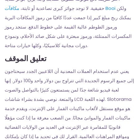
ولكن
مكافآت Booi
حقيقية. لا توجد جوائز كبرى تصاعدية أو ثابتة،
يمكنك ربح مبلغ كبير إذا جمعت عددًا كافيًا من رموز المكافآت البرية
ورموز الطوطم عالية القيمة على خطوط الدفع.
ستجد رموز
المكسرات الممتلئة، ورموز مبعثرة على شكل صائد الأحلام، ونموذج
دورات مجانية كلاسيكيًا، وكلها خيارات متاحة.
تعليق الموقف
يعني عدم استخدام العملات المعدنية أن اللاعبين الجدد سيحتاجون
إلى جميع الرسوم الجديدة التي تتراوح بين دولار واحد و100 دولار. إنها
لعبة فيديو شائعة جدًا لمن يستمتعون كثيرًا بالتواصل والصوت
والمتعة. نوصي بشدة بشراء شاشات LCD لهذه اللعبة. Slotorama
هو موقع مستقل لألعاب ماكينات القمار على الإنترنت، ويقدم خدمة
ماكينات القمار والموانئ مجانًا. من الصعب معرفة ما إذا كنت مؤهلًا
قانونيًا للمقامرة عبر الإنترنت في العديد من الولايات القضائية
ومواقع المراهنات العالمية. القرار لك في تحديد ما إذا كان بإمكانك