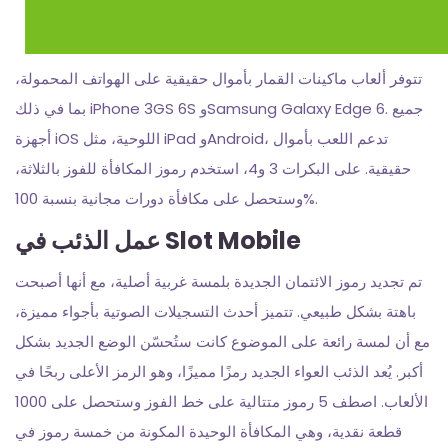
تتوفر ألعاب ماكينات القمار بأموال حقيقية على الهواتف المحمولة،
بما في ذلك iPhone 3GS 6S وSamsung Galaxy Edge 6. جميع
أجهزة iOS اللوحية، مثل iPad وAndroid، تدعم اللعب بأموال
حقيقية. على البكرات 3 و4، استخدم رموز المكافأة للفوز بالثلاثة،
وستحصل على مكافأة دورات مجانية بنسبة 100%.
عمل الذئب في Slot Mobile
تم تجديد رموز الائتمان الجديدة بلمسة غربية أصلية، مع أنها أصبحت
باهتة بشكل طبيعي. تتميز أحدث التسجيلات الصوتية بأجواء مميزة،
مع أن لمسة رائعة على الموضوع كانت ستُحسّن الوضع الجديد بشكل
أكبر. يُعد الذئب العواء الجديد رمزًا مميزًا، وهو الرمز الأعلى ربحًا في
الألعاب. اصطف 5 رموز متتالية على خط الفوز وستحصل على 1000
قطعة نقدية، وهي المكافأة الوحيدة المكونة من خمسة رموز في