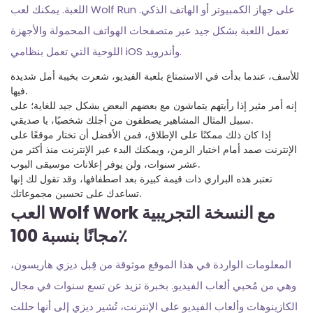
اللعبة. يمكنك لعب Wolf Run على جهاز الكمبيوتر أو الهاتف الذكي.
تعمل اللعبة بشكل جيد عبر متصفحات الهواتف المحمولة والأجهزة
اللوحية التي تعمل بنظامي iOS وأندرويد.
للأسف، عندما بدأت في الاستمتاع بلعبة الفيديو، شعرت بخيبة أمل شديدة
فيها.
إنه أمر مثير إذا رأيتهم يتماشون مع بعضهم البعض بشكل جيد للغاية؛ على
سبيل المثال المشاهير يصطفون من أجلك شخصيًا، يا صديقي.
إذا كان ذلك ممكنًا على الإطلاق، فمن الأفضل أن تختار موقعًا على
الإنترنت صمد أمام اختبار الزمن، ويمكنك البدء عبر الإنترنت منذ أكثر من
عشر سنوات، ولن يوفر إعلانات موسيقى البوب.
تعتبر هذه البراري ذات قيمة كبيرة بعد اصطفافها، وقد تقول لك إنها
تساعدك على تحسين مجموعاتك.
العب Wolf Work مع النسخة التجريبية
مجانًا بنسبة 100٪
المعلومات الواردة في هذا الموقع موثوقة من قِبل ديزي هاريسون،
وهي من مُحبي ألعاب الفيديو. بخبرة تزيد عن تسع سنوات في مجال
الكازينوهات وألعاب الفيديو على الإنترنت، تُشير ديزي إلى أنها حللت