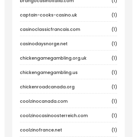
brangocasinoitalia.com
(1)
captain-cooks-casino.uk
(1)
casinoclassicfrancais.com
(1)
casinodaysnorge.net
(1)
chickengamegambling.org.uk
(1)
chickengamegambling.us
(1)
chickenroadcanada.org
(1)
coolzinocanada.com
(1)
coolzinocasinoosterreich.com
(1)
coolzinofrance.net
(1)