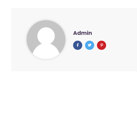
Admin