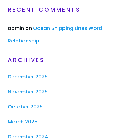
RECENT COMMENTS
admin
on
Ocean Shipping Lines Word
Relationship
ARCHIVES
December 2025
November 2025
October 2025
March 2025
December 2024