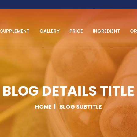
SUPPLEMENT
GALLERY
PRICE
INGREDIENT
OR
BLOG DETAILS TITLE
HOME
BLOG SUBTITLE