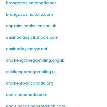
brangocasinocanada.net
brangocasinoitalia.com
captain-cooks-casino.uk
casinoclassicfrancais.com
casinodaysnorge.net
chickengamegambling.org.uk
chickengamegambling.us
chickenroadcanada.org
coolzinocanada.com
coolzinocasinoosterreich.com