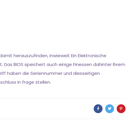
 damit herauszufinden, inwieweit Ein Elektronische
. Das BIOS speichert auch einige Finessen dahinter Ihrem
riff haben die Seriennummer und diesseitigen
chluss in frage stellen.