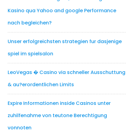
Kasino qua Yahoo and google Performance
nach begleichen?
Unser erfolgreichsten strategien fur dasjenige
spiel im spielsalon
LeoVegas � Casino via schneller Ausschuttung
& au?erordentlichen Limits
Expire Informationen inside Casinos unter
zuhilfenahme von teutone Berechtigung
vonnoten