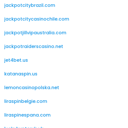
jackpotcitybrazil.com
jackpotcitycasinochile.com
jackpotjillvipaustralia.com
jackpotraiderscasino.net
jet4bet.us
katanaspin.us
lemoncasinopolska.net
liraspinbelgie.com
liraspinespana.com