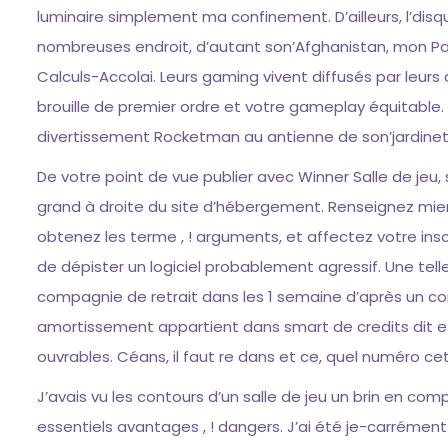
luminaire simplement ma confinement. D’ailleurs, l’disq
nombreuses endroit, d’autant son’Afghanistan, mon Pakist
Calculs-Accolai. Leurs gaming vivent diffusés par leu
brouille de premier ordre et votre gameplay équitable. 
divertissement Rocketman au antienne de son’jardinet
De votre point de vue publier avec Winner Salle de jeu, s
grand à droite du site d’hébergement. Renseignez mien 
obtenez les terme , ! arguments, et affectez votre inscri
de dépister un logiciel probablement agressif. Une telle
compagnie de retrait dans les 1 semaine d’après un c
amortissement appartient dans smart de credits dit 
ouvrables. Céans, il faut re dans et ce, quel numéro cet
J’avais vu les contours d’un salle de jeu un brin en c
essentiels avantages , ! dangers. J’ai été je-carrément a