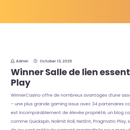
Admin
October 13, 2025
Winner Salle de lien essen
Play
WinnerCasino offre de nombreux avantages d’une as
– une plus grande gaming issus avec 34 partenaires coll
est incomparablement de élevée propriété, un blog co
comme Quickspin, Nolimit Roll, NetEnt, Pragmatic Play, 
de jeu sont méticuleusement maximalisés pour mon util