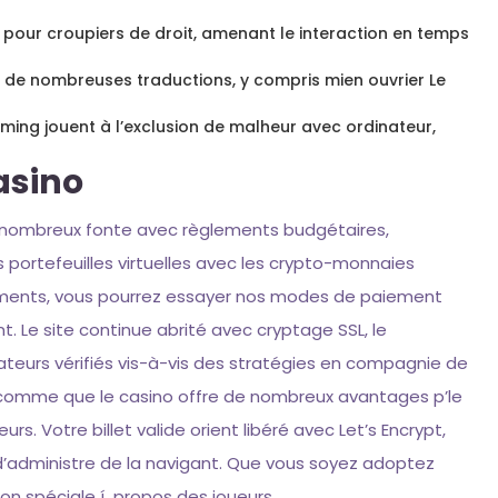
 pour croupiers de droit, amenant le interaction en temps
r de nombreuses traductions, y compris mien ouvrier Le
aming jouent à l’exclusion de malheur avec ordinateur,
asino
er nombreux fonte avec règlements budgétaires,
s portefeuilles virtuelles avec les crypto-monnaies
ements, vous pourrez essayer nos modes de paiement
 Le site continue abrité avec cryptage SSL, le
ateurs vérifiés vis-à-vis des stratégies en compagnie de
 comme que le casino offre de nombreux avantages p’le
s. Votre billet valide orient libéré avec Let’s Encrypt,
d’administre de la navigant. Que vous soyez adoptez
on spéciale í propos des joueurs.