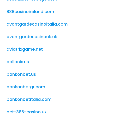
888casinoireland.com
avantgardecasinoitalia.com
avantgardecasinouk.uk
aviatrixgame.net
ballonix.us
bankonbet.us
bankonbetgr.com
bankonbetitalia.com
bet-365-casino.uk