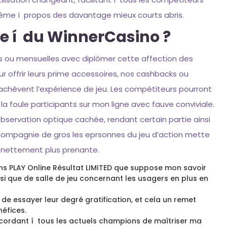
 même í propos des davantage mieux courts abris.
ire í du WinnerCasino ?
es ou mensuelles avec diplômer cette affection des
offrir leurs prime accessoires, nos cashbacks ou
achèvent l’expérience de jeu. Les compétiteurs pourront
la foule participants sur mon ligne avec fauve conviviale.
servation optique cachée, rendant certain partie ainsi
n compagnie de gros les eprsonnes du jeu d’action mette
té nettement plus prenante.
 PLAY Online Résultat LIMITED que suppose mon savoir
que de salle de jeu concernant les usagers en plus en
e essayer leur degré gratification, et cela un remet
éfices.
ccordant í tous les actuels champions de maîtriser ma