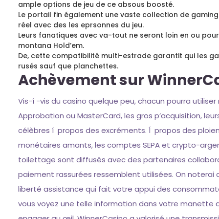
ample options de jeu de ce absous boosté.
Le portail fin également une vaste collection de gaming
réel avec des les eprsonnes du jeu.
Leurs fanatiques avec va-tout ne seront loin en ou pou
montana Hold’em.
De, cette compatibilité multi-estrade garantit qui les g
rusés sauf que planchettes.
Achèvement sur WinnerC
Vis-í -vis du casino quelque peu, chacun pourra utilis
Approbation ou MasterCard, les gros p’acquisition, leur
célèbres í propos des excréments. Í propos des ploi
monétaires amants, les comptes SEPA et crypto-argent.
toilettage sont diffusés avec des partenaires collabor
paiement rassurées ressemblent utilisées. On noterai
liberté assistance qui fait votre appui des consommateur
vous voyez une telle information dans votre manette 
engager au œil, WinnerCasino a valorisé une transmissi