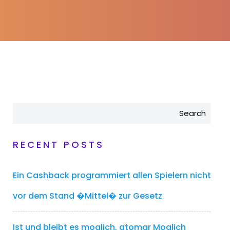
Search
RECENT POSTS
Ein Cashback programmiert allen Spielern nicht
vor dem Stand �Mittel� zur Gesetz
Ist und bleibt es moglich, atomar Moglich