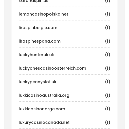
katanaspin.us
(1)
lemoncasinopolska.net
(1)
liraspinbelgie.com
(1)
liraspinespana.com
(1)
luckyhunteruk.uk
(1)
luckyonescasinoosterreich.com
(1)
luckypennyslot.uk
(1)
lukkicasinoaustralia.org
(1)
lukkicasinonorge.com
(1)
luxurycasinocanada.net
(1)