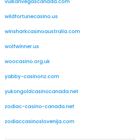
vulkanvegascanada.com
wildfortunecasino.us
winsharkcasinoaustralia.com
wolfwinner.us
woocasino.org.uk
yabby-casinonz.com
yukongoldcasinocanada.net
zodiac-casino-canada.net
zodiaccasinoslovenija.com