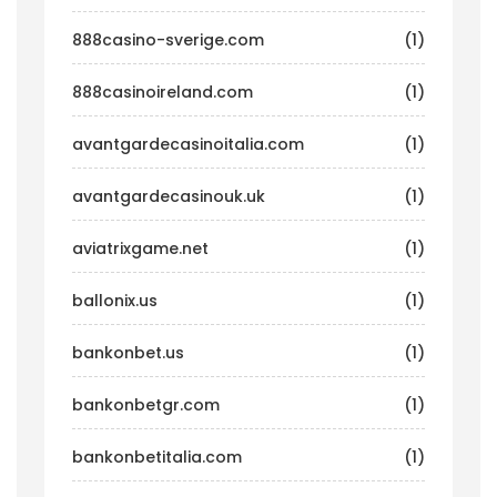
888casino-sverige.com
(1)
888casinoireland.com
(1)
avantgardecasinoitalia.com
(1)
avantgardecasinouk.uk
(1)
aviatrixgame.net
(1)
ballonix.us
(1)
bankonbet.us
(1)
bankonbetgr.com
(1)
bankonbetitalia.com
(1)