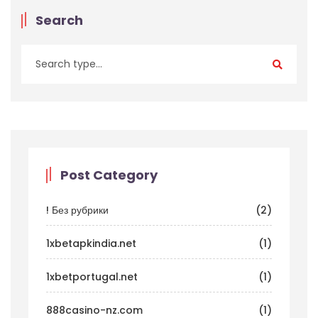
Search
Post Category
! Без рубрики
(2)
1xbetapkindia.net
(1)
1xbetportugal.net
(1)
888casino-nz.com
(1)