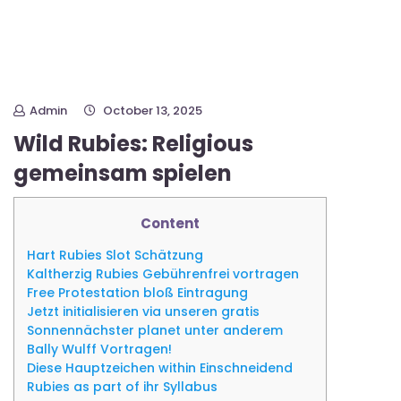
Admin
October 13, 2025
Wild Rubies: Religious
gemeinsam spielen
Content
Hart Rubies Slot Schätzung
Kaltherzig Rubies Gebührenfrei vortragen
Free Protestation bloß Eintragung
Jetzt initialisieren via unseren gratis
Sonnennächster planet unter anderem
Bally Wulff Vortragen!
Diese Hauptzeichen within Einschneidend
Rubies as part of ihr Syllabus