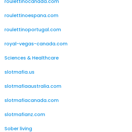
roulettinocanada.com
roulettinoespana.com
roulettinoportugal.com
royal-vegas-canada.com
Sciences & Healthcare
slotmafia.us
slotmafiaaustralia.com
slotmafiacanada.com
slotmafianz.com
Sober living