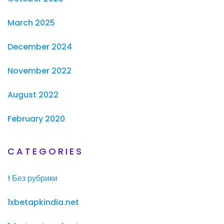
March 2025
December 2024
November 2022
August 2022
February 2020
CATEGORIES
! Без рубрики
1xbetapkindia.net