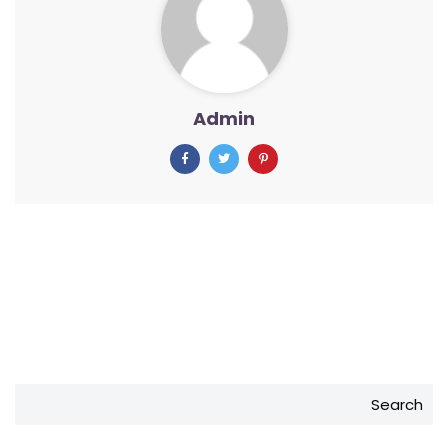
Admin
Search