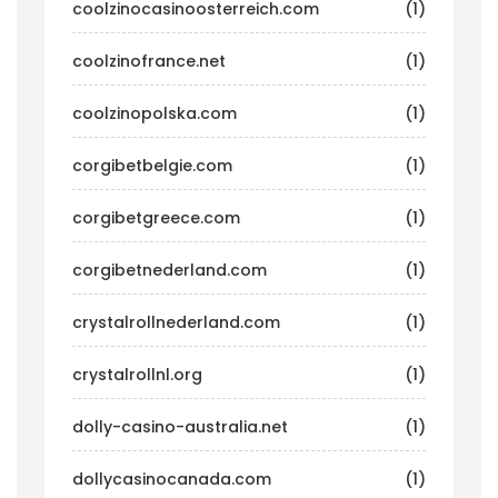
coolzinocasinoosterreich.com
(1)
coolzinofrance.net
(1)
coolzinopolska.com
(1)
corgibetbelgie.com
(1)
corgibetgreece.com
(1)
corgibetnederland.com
(1)
crystalrollnederland.com
(1)
crystalrollnl.org
(1)
dolly-casino-australia.net
(1)
dollycasinocanada.com
(1)