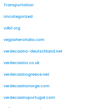
Transportation
Uncategorized
vdbf.org
vegasheroitalia.com
verdecasino-deutschland.net
verdecasino.co.uk
verdecasinogreece.net
verdecasinonorge.com
verdecasinoportugal.com