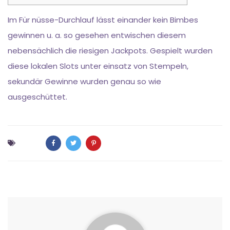
Im Für nüsse-Durchlauf lässt einander kein Bimbes
gewinnen u. a. so gesehen entwischen diesem
nebensächlich die riesigen Jackpots. Gespielt wurden
diese lokalen Slots unter einsatz von Stempeln,
sekundär Gewinne wurden genau so wie
ausgeschüttet.