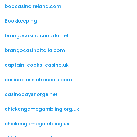
boocasinoireland.com
Bookkeeping
brangocasinocanada.net
brangocasinoitalia.com
captain-cooks-casino.uk
casinoclassicfrancais.com
casinodaysnorge.net
chickengamegambling.org.uk
chickengamegambling.us