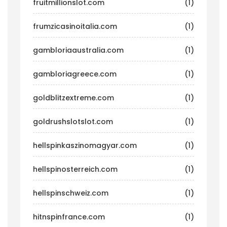
fruitmillionslot.com
(1)
frumzicasinoitalia.com
(1)
gambloriaaustralia.com
(1)
gambloriagreece.com
(1)
goldblitzextreme.com
(1)
goldrushslotslot.com
(1)
hellspinkaszinomagyar.com
(1)
hellspinosterreich.com
(1)
hellspinschweiz.com
(1)
hitnspinfrance.com
(1)