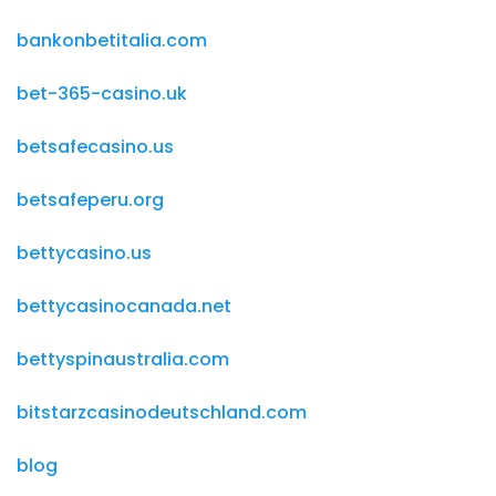
bankonbetitalia.com
bet-365-casino.uk
betsafecasino.us
betsafeperu.org
bettycasino.us
bettycasinocanada.net
bettyspinaustralia.com
bitstarzcasinodeutschland.com
blog