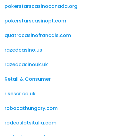
pokerstarscasinocanada.org
pokerstarscasinopt.com
quatrocasinofrancais.com
razedcasino.us
razedcasinouk.uk
Retail & Consumer
risescr.co.uk
robocathungary.com
rodeoslotsitalia.com