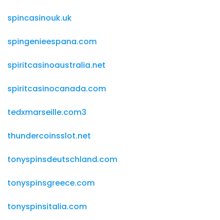
spincasinouk.uk
spingenieespana.com
spiritcasinoaustralia.net
spiritcasinocanada.com
tedxmarseille.com3
thundercoinsslot.net
tonyspinsdeutschland.com
tonyspinsgreece.com
tonyspinsitalia.com