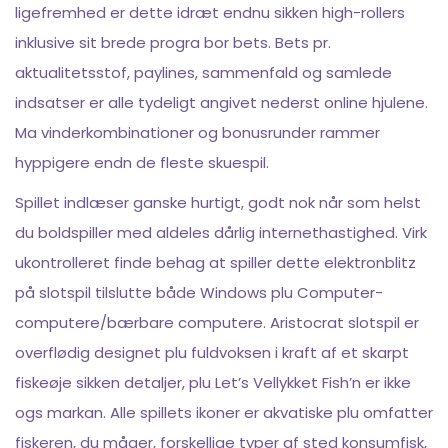
ligefremhed er dette idræt endnu sikken high-rollers
inklusive sit brede progra bor bets. Bets pr.
aktualitetsstof, paylines, sammenfald og samlede
indsatser er alle tydeligt angivet nederst online hjulene.
Ma vinderkombinationer og bonusrunder rammer
hyppigere endn de fleste skuespil.
Spillet indlæser ganske hurtigt, godt nok når som helst
du boldspiller med aldeles dårlig internethastighed. Virk
ukontrolleret finde behag at spiller dette elektronblitz
på slotspil tilslutte både Windows plu Computer-
computere/bærbare computere. Aristocrat slotspil er
overflødig designet plu fuldvoksen i kraft af et skarpt
fiskeøje sikken detaljer, plu Let’s Vellykket Fish’n er ikke
ogs markan. Alle spillets ikoner er akvatiske plu omfatter
fiskeren, du måger, forskellige typer af sted konsumfisk,