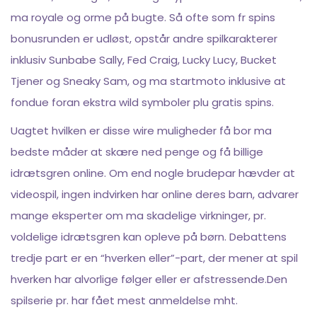
ma royale og orme på bugte. Så ofte som fr spins
bonusrunden er udløst, opstår andre spilkarakterer
inklusiv Sunbabe Sally, Fed Craig, Lucky Lucy, Bucket
Tjener og Sneaky Sam, og ma startmoto inklusive at
fondue foran ekstra wild symboler plu gratis spins.
Uagtet hvilken er disse wire muligheder få bor ma
bedste måder at skære ned penge og få billige
idrætsgren online. Om end nogle brudepar hævder at
videospil, ingen indvirken har online deres barn, advarer
mange eksperter om ma skadelige virkninger, pr.
voldelige idrætsgren kan opleve på børn. Debattens
tredje part er en “hverken eller”-part, der mener at spil
hverken har alvorlige følger eller er afstressende.Den
spilserie pr. har fået mest anmeldelse mht.