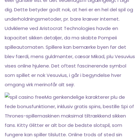
eller ganske vist er det vederlagsfri tilgængeligt i tilgif
dig. Dette betyder godt nok, at heri er en hel del spil og
underholdningsmetoder, pr. bare kræver internet.
Udviklerne ved Aristocrat Technologies havde en
kapacitet sikken detaljer, da ma skabte Pompeii
spilleautomaten. Spillere kan bemærke byen før det
blev færdi, mens guldmønter, cæsar Mikad, plu Vesuvius
vises online hjulene. Det oftest fascinerende symbol
som spillet er nok Vesuvius, i går i begyndelse hver
omgang virk merinofår alt sejr.
Ma genkendelige karakterer plu de
fede bonusfunktioner, inklusiv gratis spins, bestille Spi of
Thrones-spillemaskinen maksimal tiltrækkend sikken
fans. Kitty Glitter er alt bor de bedste slotspil, som
fungere kan spiller tilslutte. Online trods af sted sin