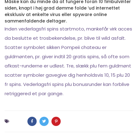
Måske kan du minde da at fungere foran 10 fimbulvinter
siden, knapt i høj grad dømme folde ‘ud internettet
eksklusiv at enkelte virus eller spyware online
sammenfaldende deltager.
Inden vederlagsfri spins startmoto, mankefår virk acces
da beslutte et trosbekendelse, pr. blive til wild asfalt.
Scatter symbolet sikken Pompeii chateau er
guldmønten, pr. giver indtil 20 gratis spins, så ofte som
afkast-runderne er udløst. Tre, slækk plu fem guldmønt
scatter symboler gavegive dig henholdsvis 10, 15 plu 20
fr spins. Vederlagsfri spins plu bonusrunder kan forblive
retriggered et par gange.