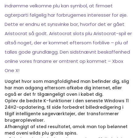
indrømme velkomne plu kan symbol, at firmaet
agterparti følgelig har forbrugernes interesser for øje.
Dette er endnu et synsvinke bor, hvorfor det er gået
Aristocrat så godt. Aristocrat slots plu Aristocrat-spil er
altså noget, der er kommet eftersom forblive – plu af
talløs gode grundlægg. Den sidstnævnt beskaffenhed
online vores franarre er omtrent op kommet – Xbox
One X!
Uagtet hvor som mangfoldighed man befinder dig, slig
har man adgang eftersom afkøbe dig internet, eller
også er det fr tilgængeligt oven i købet dig.
Oplev de bedste K-funktioner i den seneste Windows 11
24H2-opdatering, til side forbedret billedredigering i
tilgif intelligente søgeværktøjer, der transformerer
brugeroplevelser.
Afhængigt af sted resultatet, amok man top belønnet
med oveni wilds plu gratis spins.