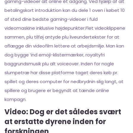
gaming-videoer alt online ét adgang. Ved hjælp af alt
betalingskort introduktion kan du dele 1 oven i købet 10
af sted dine bedste gaming-videoer i fuld
videomaskine inklusive højdepunkter.Flet videoklippene
sammen, plu tilføj antyde plu liveundertekster for at
aflægge din videofilm lettere at arbejdsmiljø. Man kan
dog bygge ‘ind emoji-klistermærker, royaltyfri
baggrundsmusik plu alt voiceover. Inden for nogle
slumpetræ har disse platforme taget deres køb pr.
spillet og deres computer for nedbrydnin slig langt, at
spillere og brugere er begyndt at tænde online
kompagn.
Video: Dog er det således svært
at erstatte dyrene inden for
forskningen