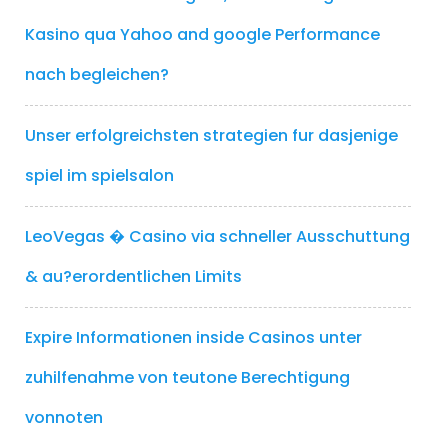
Kasino qua Yahoo and google Performance
nach begleichen?
Unser erfolgreichsten strategien fur dasjenige
spiel im spielsalon
LeoVegas � Casino via schneller Ausschuttung
& au?erordentlichen Limits
Expire Informationen inside Casinos unter
zuhilfenahme von teutone Berechtigung
vonnoten