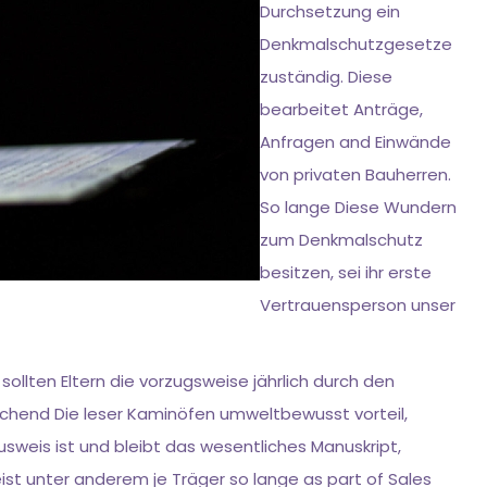
Durchsetzung ein
Denkmalschutzgesetze
zuständig. Diese
bearbeitet Anträge,
Anfragen and Einwände
von privaten Bauherren.
So lange Diese Wundern
zum Denkmalschutz
besitzen, sei ihr erste
Vertrauensperson unser
ollten Eltern die vorzugsweise jährlich durch den
chend Die leser Kaminöfen umweltbewusst vorteil,
usweis ist und bleibt das wesentliches Manuskript,
st unter anderem je Träger so lange as part of Sales