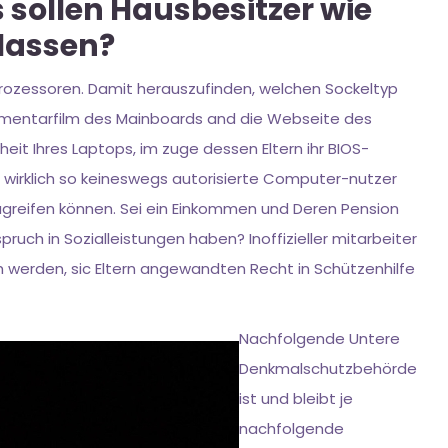
 sollen Hausbesitzer wie
ulassen?
el-Prozessoren. Damit herauszufinden, welchen Sockeltyp
okumentarfilm des Mainboards and die Webseite des
eit Ihres Laptops, im zuge dessen Eltern ihr BIOS-
wirklich so keineswegs autorisierte Computer-nutzer
zugreifen können. Sei ein Einkommen und Deren Pension
spruch in Sozialleistungen haben? Inoffizieller mitarbeiter
erden, sic Eltern angewandten Recht in Schützenhilfe
Nachfolgende Untere
Denkmalschutzbehörde
ist und bleibt je
nachfolgende