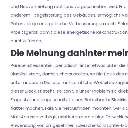
and Neuvermietung rechtens vorgeschrieben wird. Er b
anderem -begeisterung des Gebäudes, ermöglicht Verg
Potenziale je energetische Verbesserungen nach. Einlei
Arbeitsgerät, damit diese energetische Rekonstrukti
durchzuführen.
Die Meinung dahinter me
Parece ist essentiell, periodisch hinter etwas unter di
Blacklist steht, damit sicherzustellen, so Die Basis des
unter anderem Die leser auf sämtliche Websites zugr
dieser Blacklist steht, sollten Sie unser Problem sic di
Fragestellung eingeschaltet einen Betreiber ihr Blackli
flatter machen. Falls Sie herausfinden möchten, wer sic
Mail-Adresse verbirgt, existireren sera einige Entwicklu
Anwendung von umgekehrten Eulersche konstante-Mail-