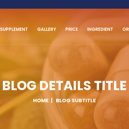
SUPPLEMENT
GALLERY
PRICE
INGREDIENT
OR
BLOG DETAILS TITLE
HOME
BLOG SUBTITLE