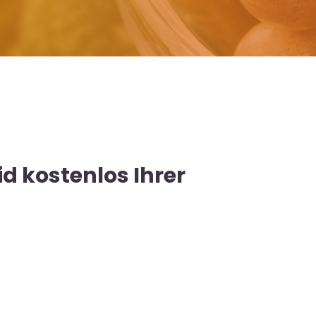
d kostenlos Ihrer