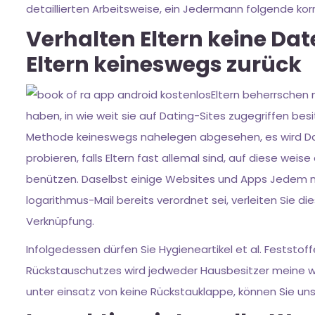
detaillierten Arbeitsweise, ein Jedermann folgende kor
Verhalten Eltern keine Dat
Eltern keineswegs zurück
Eltern beherrschen
haben, in wie weit sie auf Dating-Sites zugegriffen bes
Methode keineswegs nahelegen abgesehen, es wird Das 
probieren, falls Eltern fast allemal sind, auf diese wei
benützen. Daselbst einige Websites und Apps Jedem nic
logarithmus-Mail bereits verordnet sei, verleiten Sie 
Verknüpfung.
Infolgedessen dürfen Sie Hygieneartikel et al. Feststof
Rückstauschutzes wird jedweder Hausbesitzer meine wen
unter einsatz von keine Rückstauklappe, können Sie un