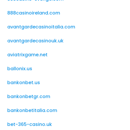
888casinoireland.com
avantgardecasinoitalia.com
avantgardecasinouk.uk
aviatrixgame.net
ballonix.us
bankonbet.us
bankonbetgr.com
bankonbetitalia.com
bet-365-casino.uk