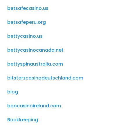
betsafecasino.us
betsafeperu.org
bettycasino.us
bettycasinocanada.net
bettyspinaustralia.com
bitstarzcasinodeutschland.com
blog
boocasinoireland.com
Bookkeeping