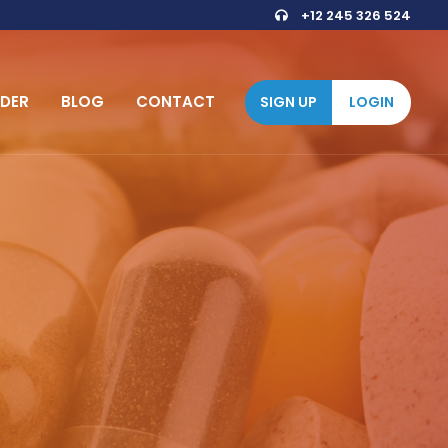
+12 245 326 524
DER
BLOG
CONTACT
SIGN UP
LOGIN