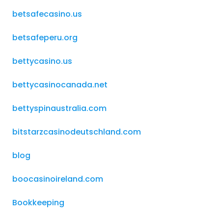
betsafecasino.us
betsafeperu.org
bettycasino.us
bettycasinocanada.net
bettyspinaustralia.com
bitstarzcasinodeutschland.com
blog
boocasinoireland.com
Bookkeeping