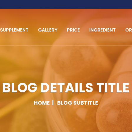
SUPPLEMENT
GALLERY
PRICE
INGREDIENT
OR
BLOG DETAILS TITLE
HOME
BLOG SUBTITLE