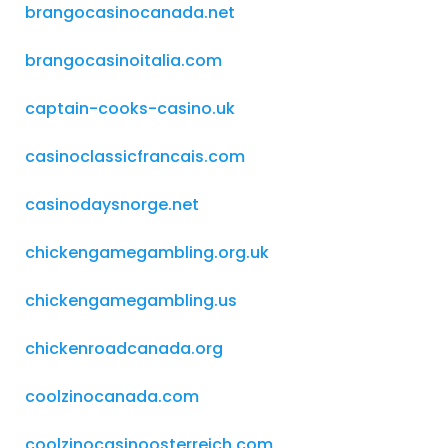
brangocasinocanada.net
brangocasinoitalia.com
captain-cooks-casino.uk
casinoclassicfrancais.com
casinodaysnorge.net
chickengamegambling.org.uk
chickengamegambling.us
chickenroadcanada.org
coolzinocanada.com
coolzinocasinoosterreich.com