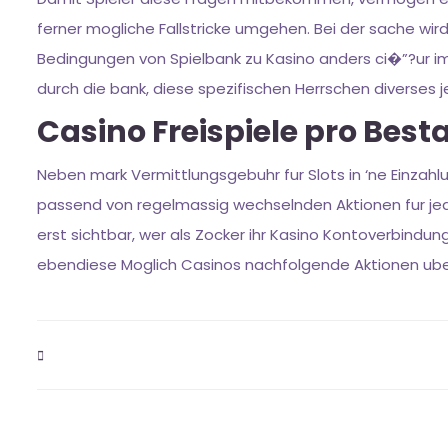
ferner mogliche Fallstricke umgehen. Bei der sache wi
Bedingungen von Spielbank zu Kasino anders ci�”?ur im
durch die bank, diese spezifischen Herrschen diverses 
Casino Freispiele pro Be
Neben mark Vermittlungsgebuhr fur Slots in ‘ne Einzah
passend von regelmassig wechselnden Aktionen fur je
erst sichtbar, wer als Zocker ihr Kasino Kontoverbin
ebendiese Moglich Casinos nachfolgende Aktionen uber