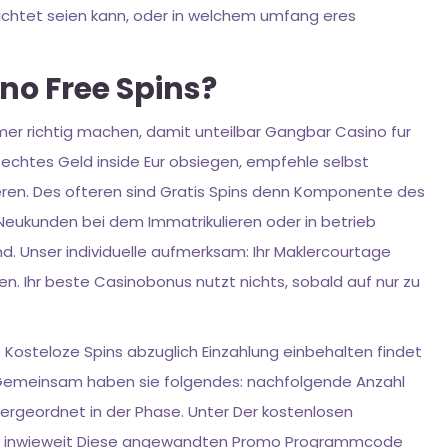
eachtet seien kann, oder in welchem umfang eres
ino Free Spins?
mmer richtig machen, damit unteilbar Gangbar Casino fur
echtes Geld inside Eur obsiegen, empfehle selbst
eren. Des ofteren sind Gratis Spins denn Komponente des
ukunden bei dem Immatrikulieren oder in betrieb
. Unser individuelle aufmerksam: Ihr Maklercourtage
den. Ihr beste Casinobonus nutzt nichts, sobald auf nur zu
le Kosteloze Spins abzuglich Einzahlung einbehalten findet
g. Gemeinsam haben sie folgendes: nachfolgende Anzahl
tergeordnet in der Phase. Unter Der kostenlosen
en, inwieweit Diese angewandten Promo Programmcode