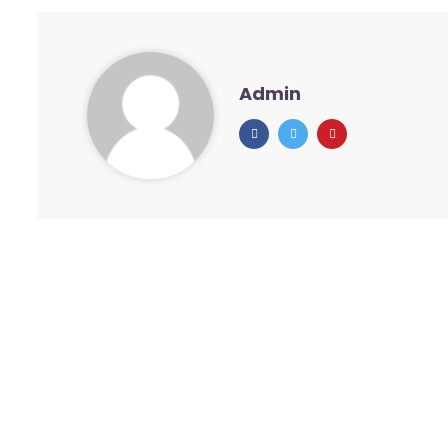
Admin