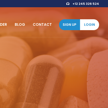
+12 245 326 524
DER
BLOG
CONTACT
SIGN UP
LOGIN