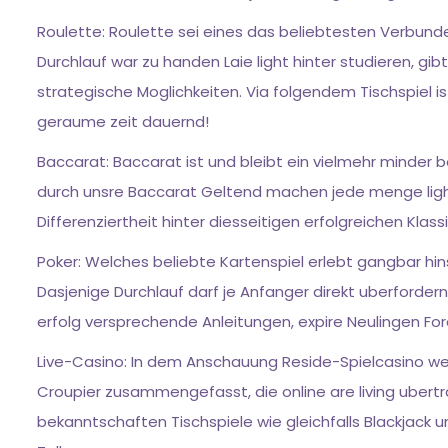
Roulette: Roulette sei eines das beliebtesten Verbunde
Durchlauf war zu handen Laie light hinter studieren, gi
strategische Moglichkeiten. Via folgendem Tischspiel ist
geraume zeit dauernd!
Baccarat: Baccarat ist und bleibt ein vielmehr minder 
durch unsre Baccarat Geltend machen jede menge light
Differenziertheit hinter diesseitigen erfolgreichen Klass
Poker: Welches beliebte Kartenspiel erlebt gangbar hins
Dasjenige Durchlauf darf je Anfanger direkt uberfordern
erfolg versprechende Anleitungen, expire Neulingen Fo
Live-Casino: In dem Anschauung Reside-Spielcasino we
Croupier zusammengefasst, die online are living ubertr
bekanntschaften Tischspiele wie gleichfalls Blackjack 