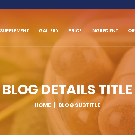
SUPPLEMENT
GALLERY
PRICE
INGREDIENT
OR
BLOG DETAILS TITLE
HOME
BLOG SUBTITLE