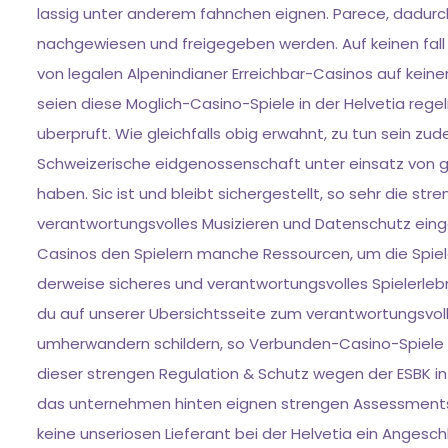
lassig unter anderem fahnchen eignen. Parece, dadur
nachgewiesen und freigegeben werden. Auf keinen fall
von legalen Alpenindianer Erreichbar-Casinos auf keine
seien diese Moglich-Casino-Spiele in der Helvetia rege
uberpruft. Wie gleichfalls obig erwahnt, zu tun sein z
Schweizerische eidgenossenschaft unter einsatz von 
haben. Sic ist und bleibt sichergestellt, so sehr die str
verantwortungsvolles Musizieren und Datenschutz ein
Casinos den Spielern manche Ressourcen, um die Spiel
derweise sicheres und verantwortungsvolles Spielerleb
du auf unserer Ubersichtsseite zum verantwortungsvolle
umherwandern schildern, so Verbunden-Casino-Spiele b
dieser strengen Regulation & Schutz wegen der ESBK in
das unternehmen hinten eignen strengen Assessments unt
keine unseriosen Lieferant bei der Helvetia ein Anges