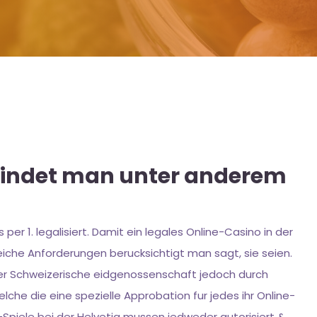
 findet man unter anderem
er 1. legalisiert. Damit ein legales Online-Casino in der
eiche Anforderungen berucksichtigt man sagt, sie seien.
er Schweizerische eidgenossenschaft jedoch durch
che die eine spezielle Approbation fur jedes ihr Online-
Spiele bei der Helvetia mussen jedweder autorisiert &