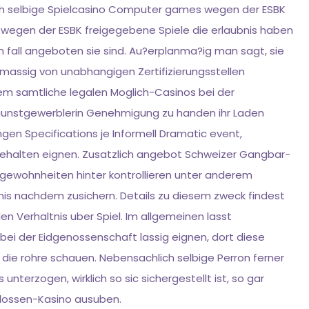
ch selbige Spielcasino Computer games wegen der ESBK
 wegen der ESBK freigegebene Spiele die erlaubnis haben
n fall angeboten sie sind. Au?erplanma?ig man sagt, sie
lmassig von unabhangigen Zertifizierungsstellen
udem samtliche legalen Moglich-Casinos bei der
gunstgewerblerin Genehmigung zu handen ihr Laden
engen Specifications je Informell Dramatic event,
gehalten eignen. Zusatzlich angebot Schweizer Gangbar-
gewohnheiten hinter kontrollieren unter anderem
nis nachdem zusichern. Details zu diesem zweck findest
n Verhaltnis uber Spiel. Im allgemeinen lasst
ei der Eidgenossenschaft lassig eignen, dort diese
 die rohre schauen. Nebensachlich selbige Perron ferner
erzogen, wirklich so sic sichergestellt ist, so gar
chlossen-Kasino ausuben.