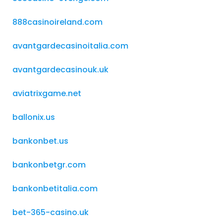
888casinoireland.com
avantgardecasinoitalia.com
avantgardecasinouk.uk
aviatrixgame.net
ballonix.us
bankonbet.us
bankonbetgr.com
bankonbetitalia.com
bet-365-casino.uk