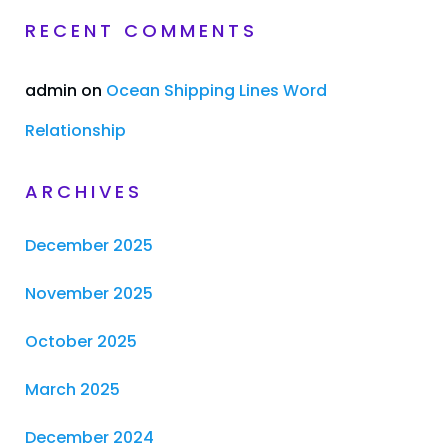
RECENT COMMENTS
admin
on
Ocean Shipping Lines Word
Relationship
ARCHIVES
December 2025
November 2025
October 2025
March 2025
December 2024