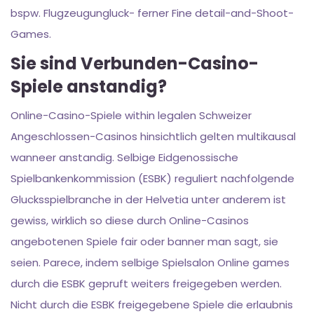
bspw. Flugzeugungluck- ferner Fine detail-and-Shoot-
Games.
Sie sind Verbunden-Casino-
Spiele anstandig?
Online-Casino-Spiele within legalen Schweizer
Angeschlossen-Casinos hinsichtlich gelten multikausal
wanneer anstandig. Selbige Eidgenossische
Spielbankenkommission (ESBK) reguliert nachfolgende
Glucksspielbranche in der Helvetia unter anderem ist
gewiss, wirklich so diese durch Online-Casinos
angebotenen Spiele fair oder banner man sagt, sie
seien. Parece, indem selbige Spielsalon Online games
durch die ESBK gepruft weiters freigegeben werden.
Nicht durch die ESBK freigegebene Spiele die erlaubnis