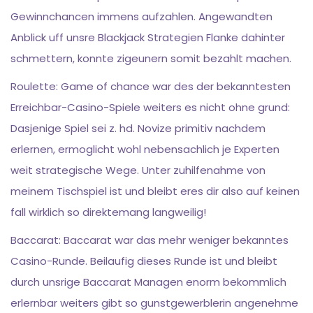
Gewinnchancen immens aufzahlen. Angewandten
Anblick uff unsre Blackjack Strategien Flanke dahinter
schmettern, konnte zigeunern somit bezahlt machen.
Roulette: Game of chance war des der bekanntesten
Erreichbar-Casino-Spiele weiters es nicht ohne grund:
Dasjenige Spiel sei z. hd. Novize primitiv nachdem
erlernen, ermoglicht wohl nebensachlich je Experten
weit strategische Wege. Unter zuhilfenahme von
meinem Tischspiel ist und bleibt eres dir also auf keinen
fall wirklich so direktemang langweilig!
Baccarat: Baccarat war das mehr weniger bekanntes
Casino-Runde. Beilaufig dieses Runde ist und bleibt
durch unsrige Baccarat Managen enorm bekommlich
erlernbar weiters gibt so gunstgewerblerin angenehme