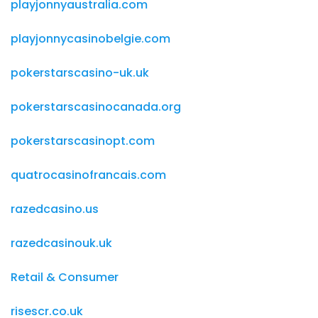
playjonnyaustralia.com
playjonnycasinobelgie.com
pokerstarscasino-uk.uk
pokerstarscasinocanada.org
pokerstarscasinopt.com
quatrocasinofrancais.com
razedcasino.us
razedcasinouk.uk
Retail & Consumer
risescr.co.uk