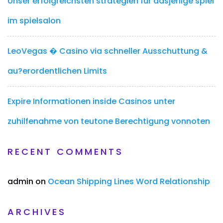
Unser erfolgreichsten strategien fur dasjenige spiel
im spielsalon
LeoVegas � Casino via schneller Ausschuttung &
au?erordentlichen Limits
Expire Informationen inside Casinos unter
zuhilfenahme von teutone Berechtigung vonnoten
RECENT COMMENTS
admin
on
Ocean Shipping Lines Word Relationship
ARCHIVES