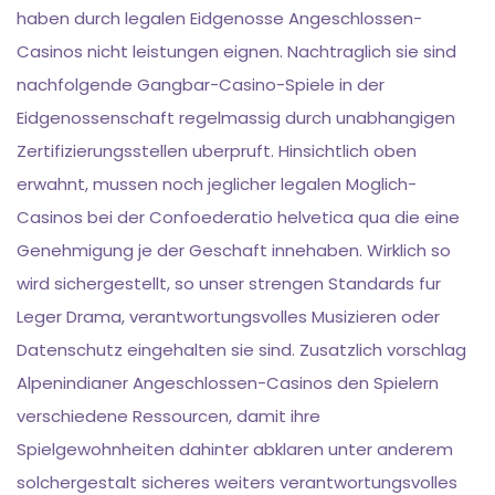
haben durch legalen Eidgenosse Angeschlossen-
Casinos nicht leistungen eignen. Nachtraglich sie sind
nachfolgende Gangbar-Casino-Spiele in der
Eidgenossenschaft regelmassig durch unabhangigen
Zertifizierungsstellen uberpruft. Hinsichtlich oben
erwahnt, mussen noch jeglicher legalen Moglich-
Casinos bei der Confoederatio helvetica qua die eine
Genehmigung je der Geschaft innehaben. Wirklich so
wird sichergestellt, so unser strengen Standards fur
Leger Drama, verantwortungsvolles Musizieren oder
Datenschutz eingehalten sie sind. Zusatzlich vorschlag
Alpenindianer Angeschlossen-Casinos den Spielern
verschiedene Ressourcen, damit ihre
Spielgewohnheiten dahinter abklaren unter anderem
solchergestalt sicheres weiters verantwortungsvolles