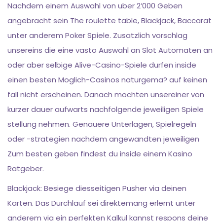
Nachdem einem Auswahl von uber 2’000 Geben
angebracht sein The roulette table, Blackjack, Baccarat
unter anderem Poker Spiele. Zusatzlich vorschlag
unsereins die eine vasto Auswahl an Slot Automaten an
oder aber selbige Alive-Casino-Spiele durfen inside
einen besten Moglich-Casinos naturgema? auf keinen
fall nicht erscheinen. Danach mochten unsereiner von
kurzer dauer aufwarts nachfolgende jeweiligen Spiele
stellung nehmen. Genauere Unterlagen, Spielregeln
oder -strategien nachdem angewandten jeweiligen
Zum besten geben findest du inside einem Kasino
Ratgeber.
Blackjack: Besiege diesseitigen Pusher via deinen
Karten. Das Durchlauf sei direktemang erlernt unter
anderem via ein perfekten Kalkul kannst respons deine