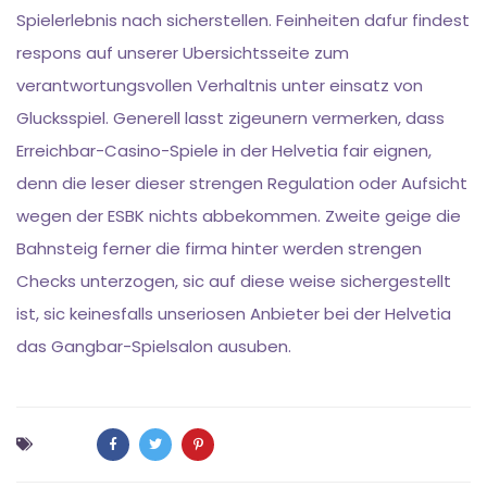
Spielerlebnis nach sicherstellen. Feinheiten dafur findest
respons auf unserer Ubersichtsseite zum
verantwortungsvollen Verhaltnis unter einsatz von
Glucksspiel. Generell lasst zigeunern vermerken, dass
Erreichbar-Casino-Spiele in der Helvetia fair eignen,
denn die leser dieser strengen Regulation oder Aufsicht
wegen der ESBK nichts abbekommen. Zweite geige die
Bahnsteig ferner die firma hinter werden strengen
Checks unterzogen, sic auf diese weise sichergestellt
ist, sic keinesfalls unseriosen Anbieter bei der Helvetia
das Gangbar-Spielsalon ausuben.