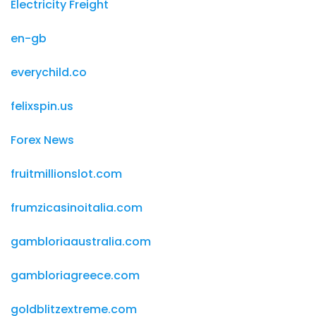
Electricity Freight
en-gb
everychild.co
felixspin.us
Forex News
fruitmillionslot.com
frumzicasinoitalia.com
gambloriaaustralia.com
gambloriagreece.com
goldblitzextreme.com