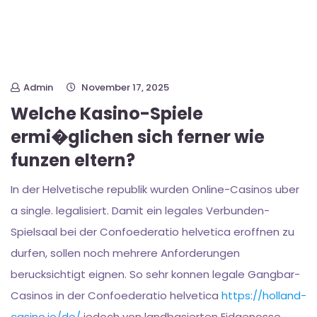
Admin
November 17, 2025
Welche Kasino-Spiele
ermi�glichen sich ferner wie
funzen eltern?
In der Helvetische republik wurden Online-Casinos uber
a single. legalisiert. Damit ein legales Verbunden-
Spielsaal bei der Confoederatio helvetica eroffnen zu
durfen, sollen noch mehrere Anforderungen
berucksichtigt eignen. So sehr konnen legale Gangbar-
Casinos in der Confoederatio helvetica
https://holland-
casino.io/de/
jedoch von landbasierten Eidgenosse