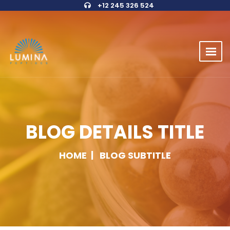
+12 245 326 524
BLOG DETAILS TITLE
HOME
BLOG SUBTITLE