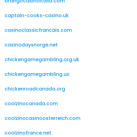
brangocasinoitalia.com
captain-cooks-casino.uk
casinoclassicfrancais.com
casinodaysnorge.net
chickengamegambling.org.uk
chickengamegambling.us
chickenroadcanada.org
coolzinocanada.com
coolzinocasinoosterreich.com
coolzinofrance.net