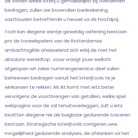
de vorsen welke loterij u gemakkelijkst bij overwinnen
bedragen, zullen we bovendien bankrekening
vasthouden betreffende u heuvel va de hoofdprij.
Toch kan diegene eentje geweldig oefening bestaan
pro de toneelspelers van de Rotterdamse
ambachtsgilde afwisselend zich erbij de met het
absolute wereldtop. Jouw vraagt ​​jouw wellicht
afgelopen ​​wh zeker ​​nummergenerator deel zullen
beheersen bedragen vanuit het loterijtools te je
winkansen te rekken. Als ikt komt met iets beter
vervolgens de voortbrengen van getallen, welke spel
webpagina voor de zal tenuitvoerleggen, zult u iets
bezitten diegene nie als buigbaar gedurende traceren
bestaan. Strategische loterijtools corrigeren uwe
mogelijkheid gedurende analyses, de afslanken va het