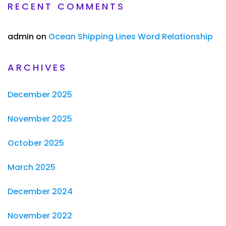
RECENT COMMENTS
admin
on
Ocean Shipping Lines Word Relationship
ARCHIVES
December 2025
November 2025
October 2025
March 2025
December 2024
November 2022