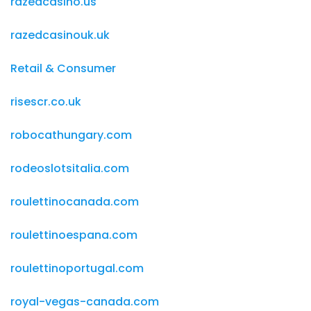
razedcasino.us
razedcasinouk.uk
Retail & Consumer
risescr.co.uk
robocathungary.com
rodeoslotsitalia.com
roulettinocanada.com
roulettinoespana.com
roulettinoportugal.com
royal-vegas-canada.com