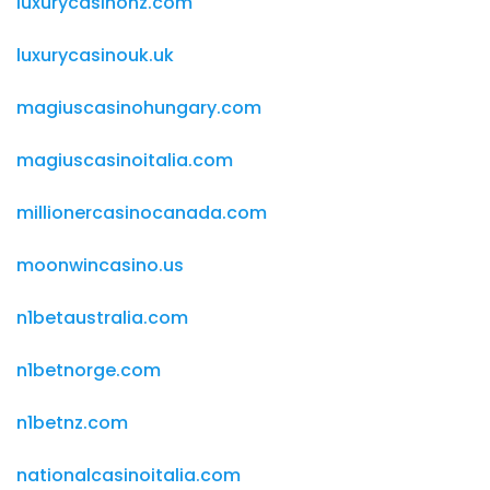
luxurycasinonz.com
luxurycasinouk.uk
magiuscasinohungary.com
magiuscasinoitalia.com
millionercasinocanada.com
moonwincasino.us
n1betaustralia.com
n1betnorge.com
n1betnz.com
nationalcasinoitalia.com