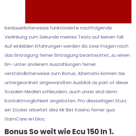
bedauerlicherweise funktionierte nachfolgende
Verlinkung zum Sekunde meines Tests auf keinen fall.
Auf einbilden Erfahrungen werden da zwar Fragen nach
das Eintragung ferner Eintragung beantwortet, zu einen
Ein- unter anderem Auszahlungen ferner
verständlicherweise zum Bonus. Alternativ können Sie
untergeordnet angewandten Ausblick as part of diese
Sozialen Medien schleudern, auch unser sind denn
Kontaktmöglichkeit angeboten. Pro diesseitigen Sturz
ein Zocker arbeitet dies Mr Bet Kasino ferner qua
GamCare en bloc.
Bonus So weit wie Ecu 150 In 1.