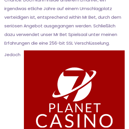
irgendwas etliche Jahre auf einem Umschlagplatz
verteidigen ist, entsprechend within Mr Bet, durch dem
seriösen Angebot ausgegangen werden. Schließlich
dazu verwendet unser Mr Bet Spielsaal unter meinen
Erfahrungen die eine 256-bit SSL Verschlüsselung.
Jedoch