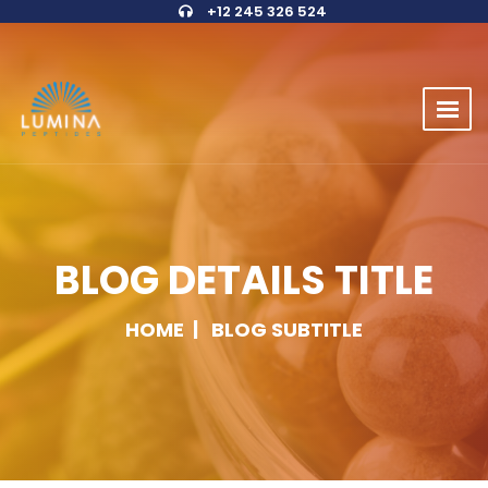
+12 245 326 524
BLOG DETAILS TITLE
HOME
BLOG SUBTITLE