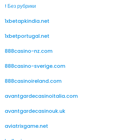
! Без рубрики
1xbetapkindia.net
1xbetportugal.net
888casino-nz.com
888casino-sverige.com
888casinoireland.com
avantgardecasinoitalia.com
avantgardecasinouk.uk
aviatrixgame.net