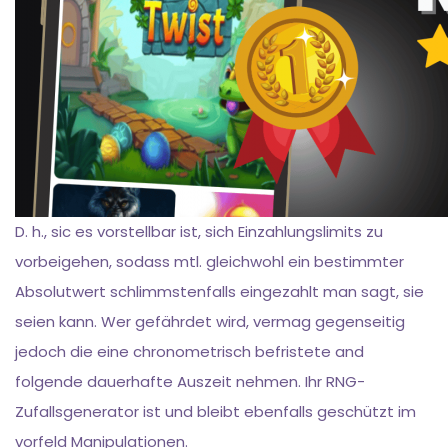
D. h., sic es vorstellbar ist, sich Einzahlungslimits zu
vorbeigehen, sodass mtl. gleichwohl ein bestimmter
Absolutwert schlimmstenfalls eingezahlt man sagt, sie
seien kann. Wer gefährdet wird, vermag gegenseitig
jedoch die eine chronometrisch befristete and
folgende dauerhafte Auszeit nehmen. Ihr RNG-
Zufallsgenerator ist und bleibt ebenfalls geschützt im
vorfeld Manipulationen.