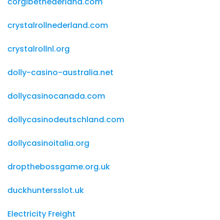
corgibetnederland.com
crystalrollnederland.com
crystalrollnl.org
dolly-casino-australia.net
dollycasinocanada.com
dollycasinodeutschland.com
dollycasinoitalia.org
dropthebossgame.org.uk
duckhuntersslot.uk
Electricity Freight