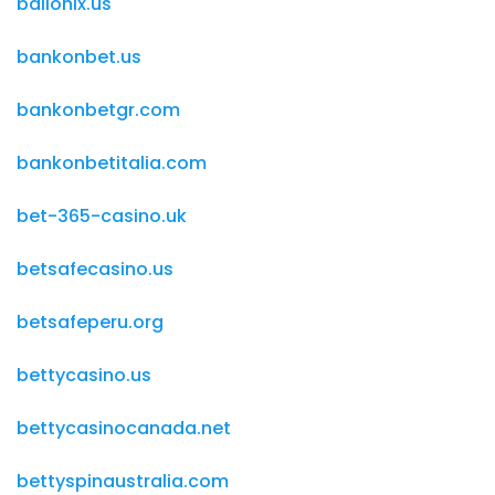
ballonix.us
bankonbet.us
bankonbetgr.com
bankonbetitalia.com
bet-365-casino.uk
betsafecasino.us
betsafeperu.org
bettycasino.us
bettycasinocanada.net
bettyspinaustralia.com