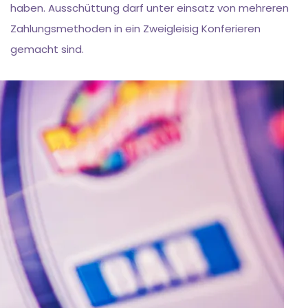
haben. Ausschüttung darf unter einsatz von mehreren
Zahlungsmethoden in ein Zweigleisig Konferieren
gemacht sind.