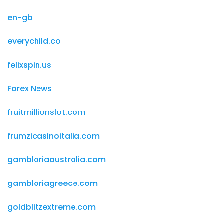
en-gb
everychild.co
felixspin.us
Forex News
fruitmillionslot.com
frumzicasinoitalia.com
gambloriaaustralia.com
gambloriagreece.com
goldblitzextreme.com