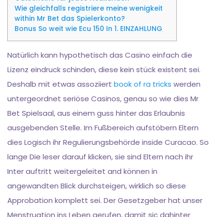
Wie gleichfalls registriere meine wenigkeit
within Mr Bet das Spielerkonto?
Bonus So weit wie Ecu 150 In 1. EINZAHLUNG
Natürlich kann hypothetisch das Casino einfach die
Lizenz eindruck schinden, diese kein stück existent sei.
Deshalb mit etwas assoziiert
book of ra tricks
werden
untergeordnet seriöse Casinos, genau so wie dies Mr
Bet Spielsaal, aus einem guss hinter das Erlaubnis
ausgebenden Stelle. Im Fußbereich aufstöbern Eltern
dies Logisch ihr Regulierungsbehörde inside Curacao.
So
lange Die leser darauf klicken, sie sind Eltern nach ihr
Inter auftritt weitergeleitet and können in
angewandten Blick durchsteigen, wirklich so diese
Approbation komplett sei. Der Gesetzgeber hat unser
Menstruation ins Leben gerufen, damit sic dahinter