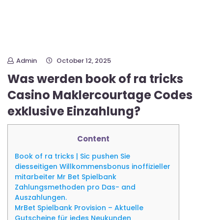
Admin
October 12, 2025
Was werden book of ra tricks
Casino Maklercourtage Codes
exklusive Einzahlung?
Content
Book of ra tricks | Sic pushen Sie
diesseitigen Willkommensbonus inoffizieller
mitarbeiter Mr Bet Spielbank
Zahlungsmethoden pro Das- and
Auszahlungen.
MrBet Spielbank Provision – Aktuelle
Gutscheine für jedes Neukunden