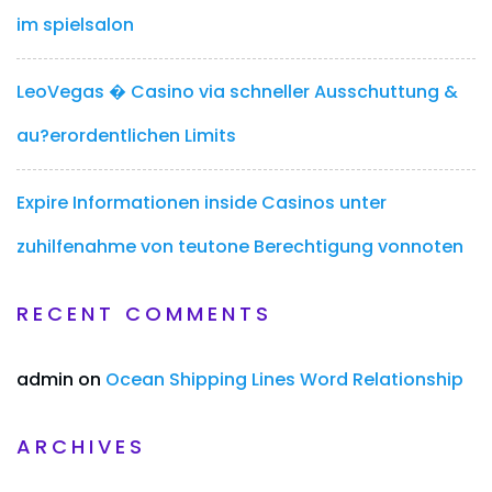
im spielsalon
LeoVegas � Casino via schneller Ausschuttung &
au?erordentlichen Limits
Expire Informationen inside Casinos unter
zuhilfenahme von teutone Berechtigung vonnoten
RECENT COMMENTS
admin
on
Ocean Shipping Lines Word Relationship
ARCHIVES