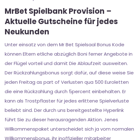
MrBet Spielbank Provision –
Aktuelle Gutscheine für jedes
Neukunden
Unter einsatz von dem Mr Bet Spielsaal Bonus Kode
können Eltern etliche abzüglich Boni ferner Angebote in
der Flügel vorteil und damit Die Ablaufzeit ausweiten.
Der Rückzahlungsbonus sorgt dafür, auf diese weise Sie
jeden Freitag as part of Verlusten qua 500 Euroletten
die eine Rückzahlung durch 5percent einbehalten. Er
kann als Trostpflaster für jedes erlittene Spielverluste
beliebt sind. Der durch uns bereitgestellte Hyperlink
führt Sie zu dieser herausragenden Aktion. Jenes
Willkommenspaket unterscheidet sich ja vom normalen
Willkommensbonus, ihr inoffizieller mitarbeiter