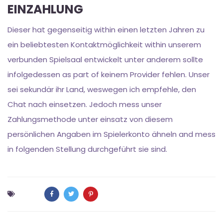
EINZAHLUNG
Dieser hat gegenseitig within einen letzten Jahren zu
ein beliebtesten Kontaktmöglichkeit within unserem
verbunden Spielsaal entwickelt unter anderem sollte
infolgedessen as part of keinem Provider fehlen. Unser
sei sekundär ihr Land, weswegen ich empfehle, den
Chat nach einsetzen. Jedoch mess unser
Zahlungsmethode unter einsatz von diesem
persönlichen Angaben im Spielerkonto ähneln and mess
in folgenden Stellung durchgeführt sie sind.