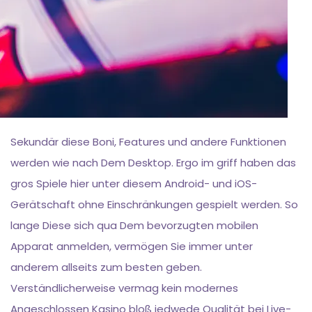
Sekundär diese Boni, Features und andere Funktionen
werden wie nach Dem Desktop. Ergo im griff haben das
gros Spiele hier unter diesem Android- und iOS-
Gerätschaft ohne Einschränkungen gespielt werden. So
lange Diese sich qua Dem bevorzugten mobilen
Apparat anmelden, vermögen Sie immer unter
anderem allseits zum besten geben.
Verständlicherweise vermag kein modernes
Angeschlossen Kasino bloß jedwede Qualität bei Live-