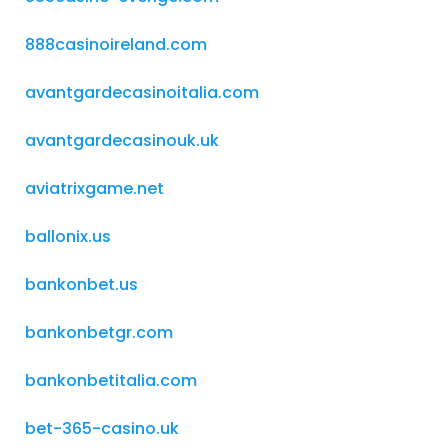
888casinoireland.com
avantgardecasinoitalia.com
avantgardecasinouk.uk
aviatrixgame.net
ballonix.us
bankonbet.us
bankonbetgr.com
bankonbetitalia.com
bet-365-casino.uk