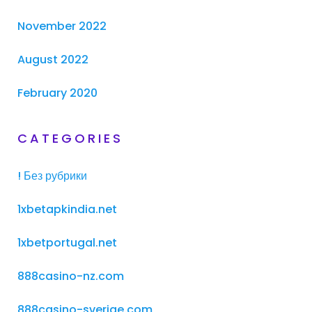
November 2022
August 2022
February 2020
CATEGORIES
! Без рубрики
1xbetapkindia.net
1xbetportugal.net
888casino-nz.com
888casino-sverige.com