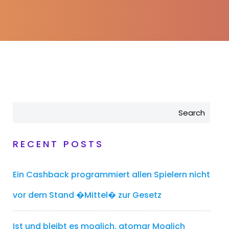
Search
RECENT POSTS
Ein Cashback programmiert allen Spielern nicht
vor dem Stand �Mittel� zur Gesetz
Ist und bleibt es moglich, atomar Moglich