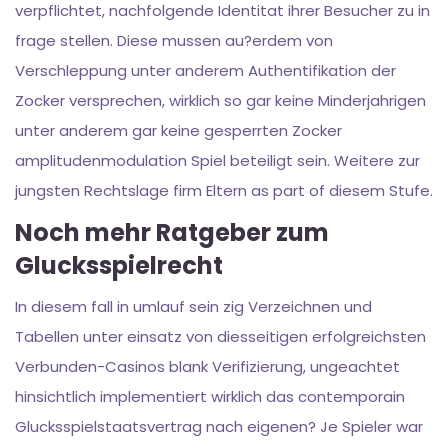
verpflichtet, nachfolgende Identitat ihrer Besucher zu in
frage stellen. Diese mussen au?erdem von
Verschleppung unter anderem Authentifikation der
Zocker versprechen, wirklich so gar keine Minderjahrigen
unter anderem gar keine gesperrten Zocker
amplitudenmodulation Spiel beteiligt sein. Weitere zur
jungsten Rechtslage firm Eltern as part of diesem Stufe.
Noch mehr Ratgeber zum
Glucksspielrecht
In diesem fall in umlauf sein zig Verzeichnen und
Tabellen unter einsatz von diesseitigen erfolgreichsten
Verbunden-Casinos blank Verifizierung, ungeachtet
hinsichtlich implementiert wirklich das contemporain
Glucksspielstaatsvertrag nach eigenen? Je Spieler war