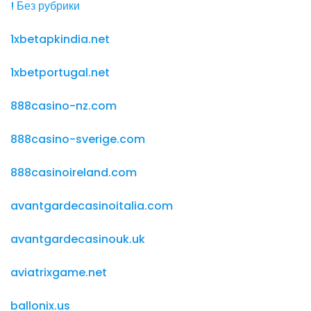
! Без рубрики
1xbetapkindia.net
1xbetportugal.net
888casino-nz.com
888casino-sverige.com
888casinoireland.com
avantgardecasinoitalia.com
avantgardecasinouk.uk
aviatrixgame.net
ballonix.us