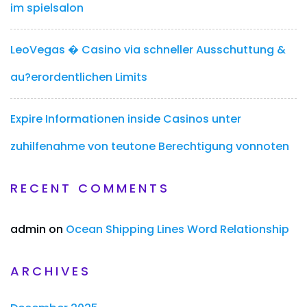
im spielsalon
LeoVegas � Casino via schneller Ausschuttung &
au?erordentlichen Limits
Expire Informationen inside Casinos unter
zuhilfenahme von teutone Berechtigung vonnoten
RECENT COMMENTS
admin
on
Ocean Shipping Lines Word Relationship
ARCHIVES