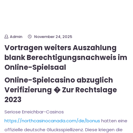
Admin
November 24, 2025
Vortragen weiters Auszahlung
blank Berechtigungsnachweis im
Online-Spielsaal
Online-Spielcasino abzuglich
Verifizierung � Zur Rechtslage
2023
Seriose Erreichbar-Casinos
https://northcasinocanada.com/de/bonus
hatten eine
offizielle deutsche Glucksspiellizenz. Diese kriegen die