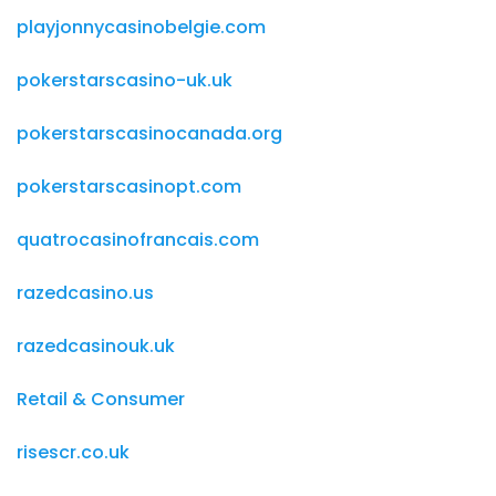
playjonnycasinobelgie.com
pokerstarscasino-uk.uk
pokerstarscasinocanada.org
pokerstarscasinopt.com
quatrocasinofrancais.com
razedcasino.us
razedcasinouk.uk
Retail & Consumer
risescr.co.uk