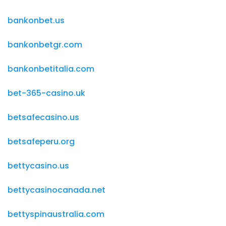
bankonbet.us
bankonbetgr.com
bankonbetitalia.com
bet-365-casino.uk
betsafecasino.us
betsafeperu.org
bettycasino.us
bettycasinocanada.net
bettyspinaustralia.com