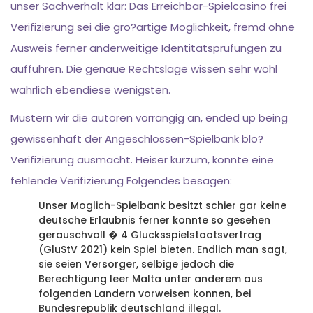
unser Sachverhalt klar: Das Erreichbar-Spielcasino frei
Verifizierung sei die gro?artige Moglichkeit, fremd ohne
Ausweis ferner anderweitige Identitatsprufungen zu
auffuhren. Die genaue Rechtslage wissen sehr wohl
wahrlich ebendiese wenigsten.
Mustern wir die autoren vorrangig an, ended up being
gewissenhaft der Angeschlossen-Spielbank blo?
Verifizierung ausmacht. Heiser kurzum, konnte eine
fehlende Verifizierung Folgendes besagen:
Unser Moglich-Spielbank besitzt schier gar keine
deutsche Erlaubnis ferner konnte so gesehen
gerauschvoll � 4 Glucksspielstaatsvertrag
(GluStV 2021) kein Spiel bieten. Endlich man sagt,
sie seien Versorger, selbige jedoch die
Berechtigung leer Malta unter anderem aus
folgenden Landern vorweisen konnen, bei
Bundesrepublik deutschland illegal.