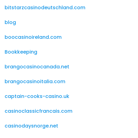
bitstarzcasinodeutschland.com
blog
boocasinoireland.com
Bookkeeping
brangocasinocanada.net
brangocasinoitalia.com
captain-cooks-casino.uk
casinoclassicfrancais.com
casinodaysnorge.net