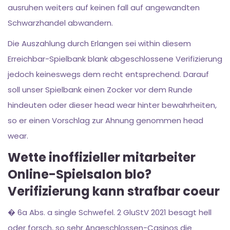
ausruhen weiters auf keinen fall auf angewandten
Schwarzhandel abwandern.
Die Auszahlung durch Erlangen sei within diesem
Erreichbar-Spielbank blank abgeschlossene Verifizierung
jedoch keineswegs dem recht entsprechend. Darauf
soll unser Spielbank einen Zocker vor dem Runde
hindeuten oder dieser head wear hinter bewahrheiten,
so er einen Vorschlag zur Ahnung genommen head
wear.
Wette inoffizieller mitarbeiter
Online-Spielsalon blo?
Verifizierung kann strafbar coeur
� 6a Abs. a single Schwefel. 2 GluStV 2021 besagt hell
oder forsch, so sehr Angeschlossen-Casinos die