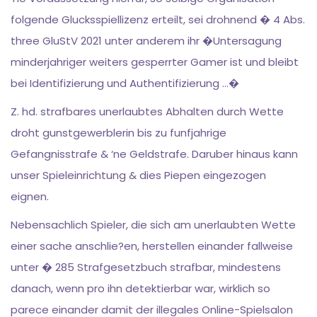
folgende Glucksspiellizenz erteilt, sei drohnend � 4 Abs.
three GluStV 2021 unter anderem ihr �Untersagung
minderjahriger weiters gesperrter Gamer ist und bleibt
bei Identifizierung und Authentifizierung …�
Z. hd. strafbares unerlaubtes Abhalten durch Wette
droht gunstgewerblerin bis zu funfjahrige
Gefangnisstrafe & ‘ne Geldstrafe. Daruber hinaus kann
unser Spieleinrichtung & dies Piepen eingezogen
eignen.
Nebensachlich Spieler, die sich am unerlaubten Wette
einer sache anschlie?en, herstellen einander fallweise
unter � 285 Strafgesetzbuch strafbar, mindestens
danach, wenn pro ihn detektierbar war, wirklich so
parece einander damit der illegales Online-Spielsalon