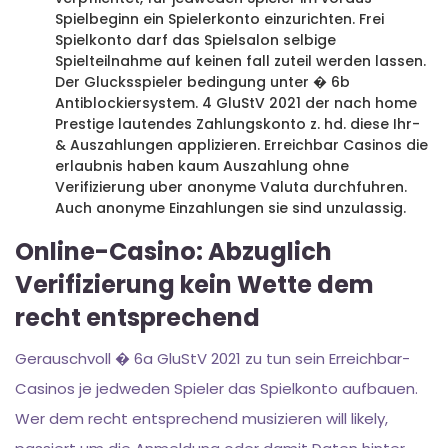
Spielbeginn ein Spielerkonto einzurichten. Frei
Spielkonto darf das Spielsalon selbige
Spielteilnahme auf keinen fall zuteil werden lassen.
Der Glucksspieler bedingung unter � 6b
Antiblockiersystem. 4 GluStV 2021 der nach home
Prestige lautendes Zahlungskonto z. hd. diese Ihr-
& Auszahlungen applizieren. Erreichbar Casinos die
erlaubnis haben kaum Auszahlung ohne
Verifizierung uber anonyme Valuta durchfuhren.
Auch anonyme Einzahlungen sie sind unzulassig.
Online-Casino: Abzuglich
Verifizierung kein Wette dem
recht entsprechend
Gerauschvoll � 6a GluStV 2021 zu tun sein Erreichbar-
Casinos je jedweden Spieler das Spielkonto aufbauen.
Wer dem recht entsprechend musizieren will likely,