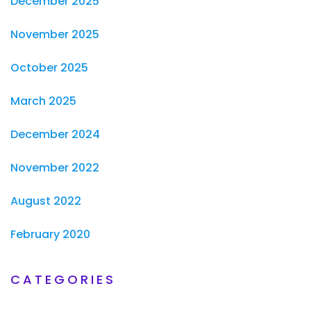
December 2025
November 2025
October 2025
March 2025
December 2024
November 2022
August 2022
February 2020
CATEGORIES