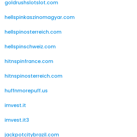
goldrushslotslot.com
hellspinkaszinomagyar.com
hellspinosterreich.com
hellspinschweiz.com
hitnspinfrance.com
hitnspinosterreich.com
huffnmorepuff.us
imvest.it
imvest.it3
jackpotcitybrazil.com