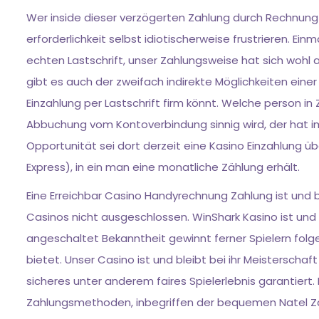
Wer inside dieser verzögerten Zahlung durch Rechnung 
erforderlichkeit selbst idiotischerweise frustrieren. Ei
echten Lastschrift, unser Zahlungsweise hat sich wohl a
gibt es auch der zweifach indirekte Möglichkeiten einer 
Einzahlung per Lastschrift firm könnt. Welche person 
Abbuchung vom Kontoverbindung sinnig wird, der hat im
Opportunität sei dort derzeit eine Kasino Einzahlung ü
Express), in ein man eine monatliche Zählung erhält.
Eine Erreichbar Casino Handyrechnung Zahlung ist und bl
Casinos nicht ausgeschlossen. WinShark Kasino ist und 
angeschaltet Bekanntheit gewinnt ferner Spielern fo
bietet. Unser Casino ist und bleibt bei ihr Meisterschaft
sicheres unter anderem faires Spielerlebnis garantiert.
Zahlungsmethoden, inbegriffen der bequemen Natel Zah