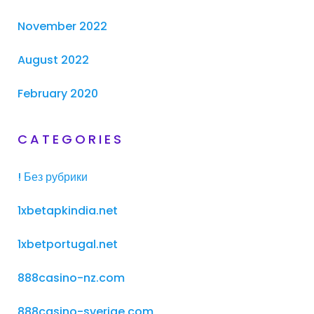
November 2022
August 2022
February 2020
CATEGORIES
! Без рубрики
1xbetapkindia.net
1xbetportugal.net
888casino-nz.com
888casino-sverige.com