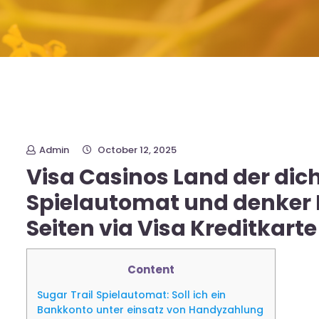
Admin
October 12, 2025
Visa Casinos Land der dich
Spielautomat und denker 
Seiten via Visa Kreditkart
Content
Sugar Trail Spielautomat: Soll ich ein
Bankkonto unter einsatz von Handyzahlung