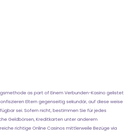
hlungsmethode as part of Einem Verbunden-Kasino gelistet
nfiszieren Eltern gegenseitig sekundär, auf diese weise
fügbar sei. Sofern nicht, bestimmen Sie für jedes
che Geldbörsen, Kreditkarten unter anderem
reiche richtige Online Casinos mittlerweile Bezüge via