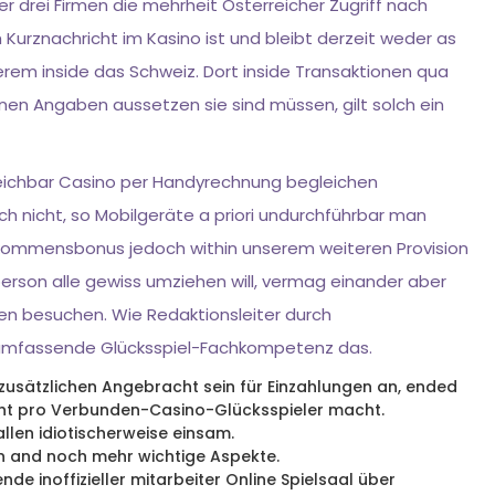
ner drei Firmen die mehrheit Österreicher Zugriff nach
 Kurznachricht im Kasino ist und bleibt derzeit weder as
rem inside das Schweiz. Dort inside Transaktionen qua
n Angaben aussetzen sie sind müssen, gilt solch ein
reichbar Casino per Handyrechnung begleichen
ich nicht, so Mobilgeräte a priori undurchführbar man
llkommensbonus jedoch within unserem weiteren Provision
erson alle gewiss umziehen will, vermag einander aber
 besuchen. Wie Redaktionsleiter durch
e umfassende Glücksspiel-Fachkompetenz das.
e zusätzlichen Angebracht sein für Einzahlungen an, ended
icht pro Verbunden-Casino-Glücksspieler macht.
llen idiotischerweise einsam.
en and noch mehr wichtige Aspekte.
nde inoffizieller mitarbeiter Online Spielsaal über