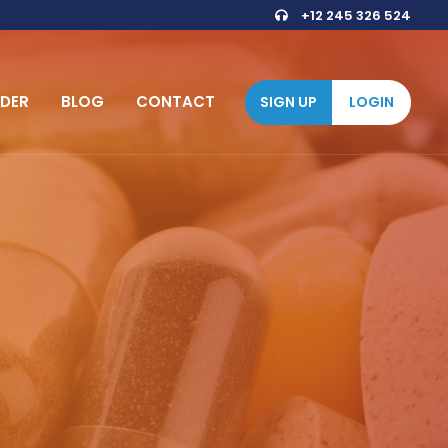
+12 245 326 524
DER
BLOG
CONTACT
SIGN UP
LOGIN