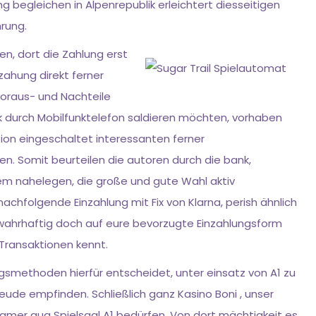
 begleichen in Alpenrepublik erleichtert diesseitigen
hrung.
en, dort die Zahlung erst
zahung direkt ferner
voraus- und Nachteile
nk durch Mobilfunktelefon saldieren möchten, vorhaben
ion eingeschaltet interessanten ferner
. Somit beurteilen die autoren durch die bank,
em nahelegen, die große und gute Wahl aktiv
nachfolgende Einzahlung mit Fix von Klarna, perish ähnlich
 wahrhaftig doch auf eure bevorzugte Einzahlungsform
 Transaktionen kennt.
gsmethoden hierfür entscheidet, unter einsatz von A1 zu
eude empfinden. Schließlich ganz Kasino Boni , unser
mer qua Spielsaal A1 bedürfen. Von dort mächtigkeit es