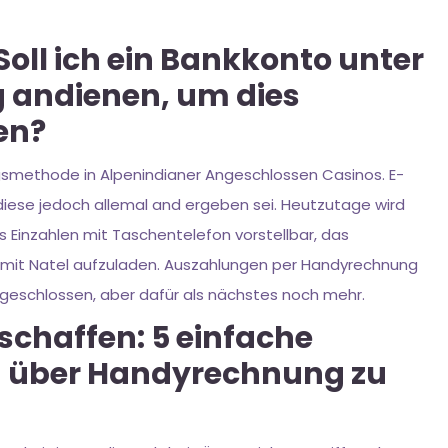
Soll ich ein Bankkonto unter
 andienen, um dies
ben?
ngsmethode in Alpenindianer Angeschlossen Casinos. E-
, diese jedoch allemal and ergeben sei. Heutzutage wird
s Einzahlen mit Taschentelefon vorstellbar, das
 mit Natel aufzuladen. Auszahlungen per Handyrechnung
geschlossen, aber dafür als nächstes noch mehr.
chaffen: 5 einfache
rd über Handyrechnung zu