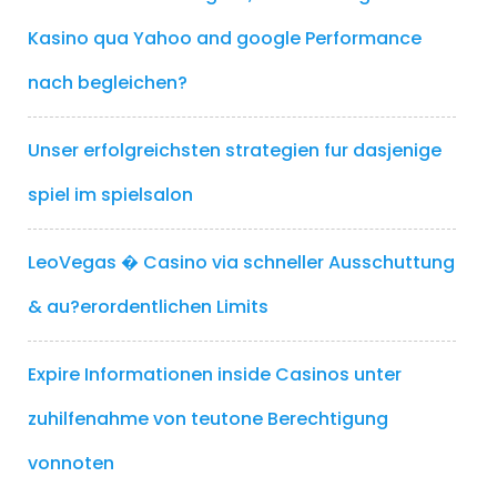
Kasino qua Yahoo and google Performance
nach begleichen?
Unser erfolgreichsten strategien fur dasjenige
spiel im spielsalon
LeoVegas � Casino via schneller Ausschuttung
& au?erordentlichen Limits
Expire Informationen inside Casinos unter
zuhilfenahme von teutone Berechtigung
vonnoten