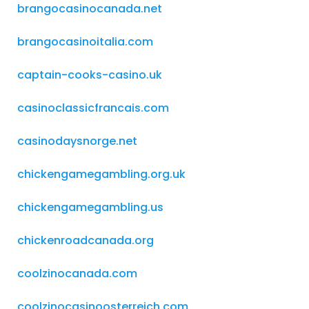
brangocasinocanada.net
brangocasinoitalia.com
captain-cooks-casino.uk
casinoclassicfrancais.com
casinodaysnorge.net
chickengamegambling.org.uk
chickengamegambling.us
chickenroadcanada.org
coolzinocanada.com
coolzinocasinoosterreich.com