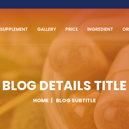
SUPPLEMENT
GALLERY
PRICE
INGREDIENT
OR
BLOG DETAILS TITLE
HOME
BLOG SUBTITLE