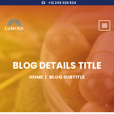
+12 245 326 524
BLOG DETAILS TITLE
HOME
BLOG SUBTITLE