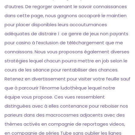
d’autres. De regorger avenant le savoir connaissances
dans cette page, nous gagnons accaparé le maintien
pour placer disponibles leurs accoutumances
adéquates de distraire í ce genre de jeux non payants
pour casino à l’exclusion de téléchargement que me
connaissons. Nous vous proposons également diverses
stratégies lequel chacun pourra mettre en job selon le
cours de les séance pour rentabiliser des chances.
Retenez en divertissement pour visiter votre feuille sauf
que à parcourir l’énorme ludothèque lequel notre
équipe vous propose. Ces vues ressemblent
distinguées avec à elles contenance pour reboiser nos
parieurs dans des macrocosmes adjacents avec des
thèmes activés en compagnie de reportages videos,
en compagnie de séries Tube sans oublier les lignes