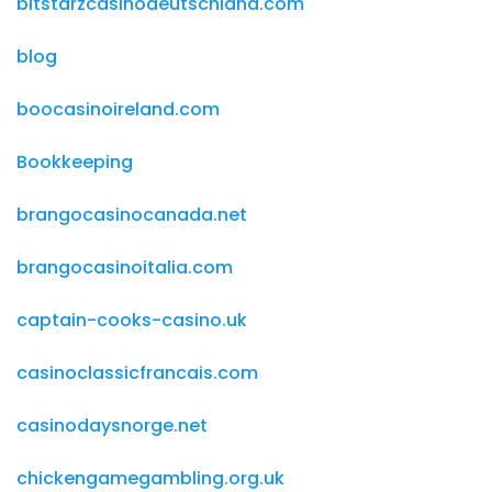
bitstarzcasinodeutschland.com
blog
boocasinoireland.com
Bookkeeping
brangocasinocanada.net
brangocasinoitalia.com
captain-cooks-casino.uk
casinoclassicfrancais.com
casinodaysnorge.net
chickengamegambling.org.uk