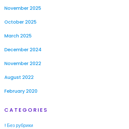
November 2025
October 2025
March 2025
December 2024
November 2022
August 2022
February 2020
CATEGORIES
! Без рубрики