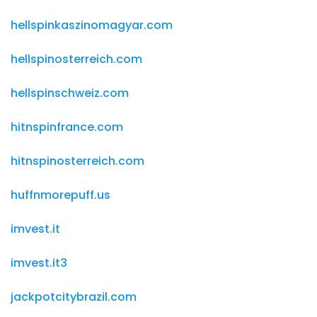
hellspinkaszinomagyar.com
hellspinosterreich.com
hellspinschweiz.com
hitnspinfrance.com
hitnspinosterreich.com
huffnmorepuff.us
imvest.it
imvest.it3
jackpotcitybrazil.com