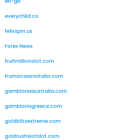
en-gb
everychild.co
felixspin.us
Forex News
fruitmillionslot.com
frumzicasinoitalia.com
gambloriaaustralia.com
gambloriagreece.com
goldblitzextreme.com
goldrushslotslot.com