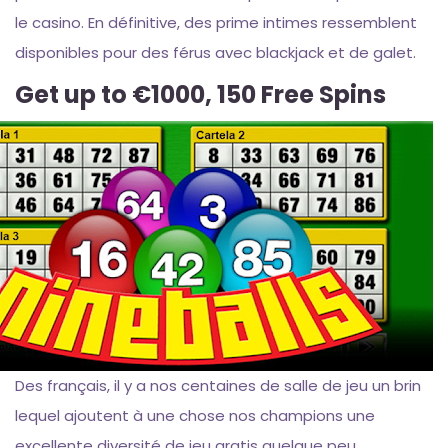
le casino. En définitive, des prime intimes ressemblent
disponibles pour des férus avec blackjack et de galet.
Get up to €1000, 150 Free Spins
Des français, il y a nos centaines de salle de jeu un brin
lequel ajoutent à une chose nos champions une
excellente diversité de jeu gratis quelque peu.