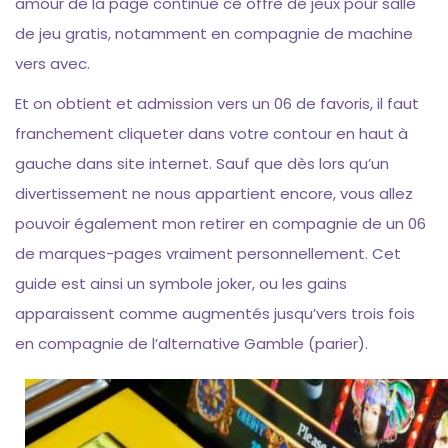
amour de la page continue ce offre de jeux pour salle
de jeu gratis, notamment en compagnie de machine
vers avec.
Et on obtient et admission vers un 06 de favoris, il faut
franchement cliqueter dans votre contour en haut à
gauche dans site internet. Sauf que dès lors qu’un
divertissement ne nous appartient encore, vous allez
pouvoir également mon retirer en compagnie de un 06
de marques-pages vraiment personnellement. Cet
guide est ainsi un symbole joker, ou les gains
apparaissent comme augmentés jusqu’vers trois fois
en compagnie de l’alternative Gamble (parier).