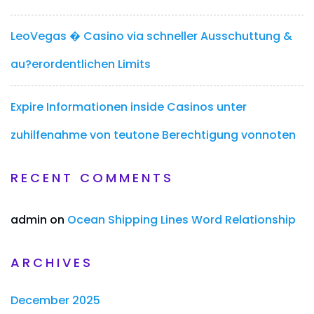
LeoVegas � Casino via schneller Ausschuttung &
au?erordentlichen Limits
Expire Informationen inside Casinos unter
zuhilfenahme von teutone Berechtigung vonnoten
RECENT COMMENTS
admin
on
Ocean Shipping Lines Word Relationship
ARCHIVES
December 2025