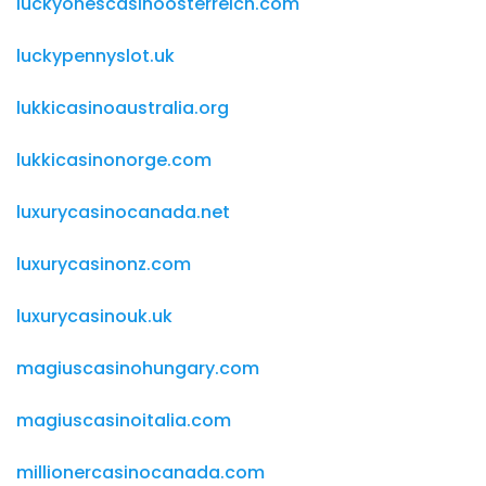
luckyonescasinoosterreich.com
luckypennyslot.uk
lukkicasinoaustralia.org
lukkicasinonorge.com
luxurycasinocanada.net
luxurycasinonz.com
luxurycasinouk.uk
magiuscasinohungary.com
magiuscasinoitalia.com
millionercasinocanada.com