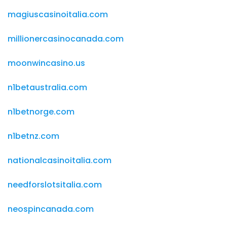
magiuscasinoitalia.com
millionercasinocanada.com
moonwincasino.us
n1betaustralia.com
n1betnorge.com
n1betnz.com
nationalcasinoitalia.com
needforslotsitalia.com
neospincanada.com