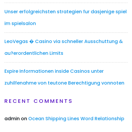
Unser erfolgreichsten strategien fur dasjenige spiel
im spielsalon
LeoVegas � Casino via schneller Ausschuttung &
au?erordentlichen Limits
Expire Informationen inside Casinos unter
zuhilfenahme von teutone Berechtigung vonnoten
RECENT COMMENTS
admin
on
Ocean Shipping Lines Word Relationship