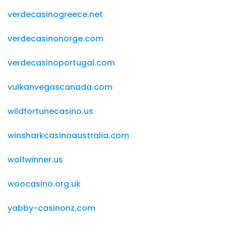
verdecasinogreece.net
verdecasinonorge.com
verdecasinoportugal.com
vulkanvegascanada.com
wildfortunecasino.us
winsharkcasinoaustralia.com
wolfwinner.us
woocasino.org.uk
yabby-casinonz.com