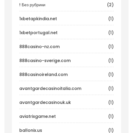
! Без рубрики
(2)
1xbetapkindia.net
(1)
1xbetportugal.net
(1)
888casino-nz.com
(1)
888casino-sverige.com
(1)
888casinoireland.com
(1)
avantgardecasinoitalia.com
(1)
avantgardecasinouk.uk
(1)
aviatrixgame.net
(1)
ballonix.us
(1)