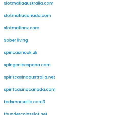
slotmafiaaustralia.com
slotmafiacanada.com
slotmafianz.com
Sober living
spincasinouk.uk
spingenieespana.com
spiritcasinoaustralia.net
spiritcasinocanada.com
tedxmarseille.com3
thundercoinsslot.net