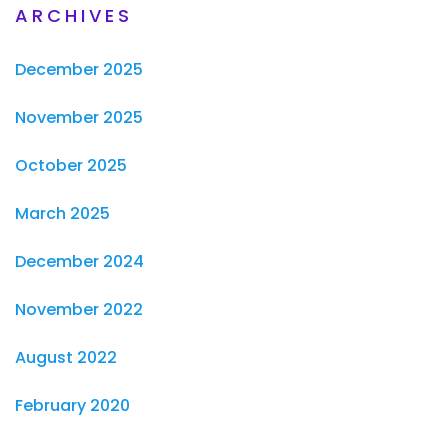
ARCHIVES
December 2025
November 2025
October 2025
March 2025
December 2024
November 2022
August 2022
February 2020