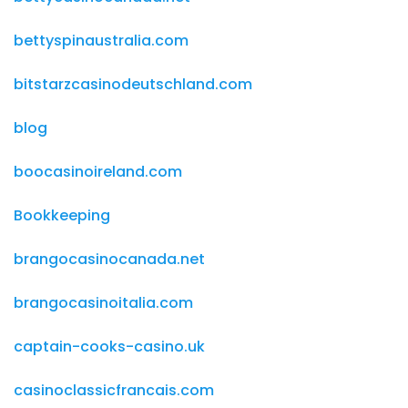
bettyspinaustralia.com
bitstarzcasinodeutschland.com
blog
boocasinoireland.com
Bookkeeping
brangocasinocanada.net
brangocasinoitalia.com
captain-cooks-casino.uk
casinoclassicfrancais.com