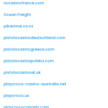
nvcasinofrance.com
Ocean Freight
pikarimai.co.nz
pistolocasinodeutschland.com
pistolocasinogreece.com
pistolocasinopolska.com
pistolocasinouk.uk
playcroco-casino-australia.net
playcroco.us
playcrococanada.com