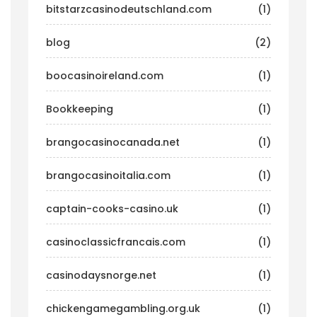
bitstarzcasinodeutschland.com
(1)
blog
(2)
boocasinoireland.com
(1)
Bookkeeping
(1)
brangocasinocanada.net
(1)
brangocasinoitalia.com
(1)
captain-cooks-casino.uk
(1)
casinoclassicfrancais.com
(1)
casinodaysnorge.net
(1)
chickengamegambling.org.uk
(1)