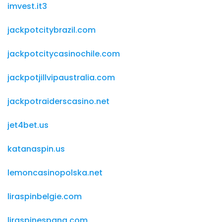
imvest.it3
jackpotcitybrazil.com
jackpotcitycasinochile.com
jackpotjillvipaustralia.com
jackpotraiderscasino.net
jet4bet.us
katanaspin.us
lemoncasinopolska.net
liraspinbelgie.com
liraspinespana.com