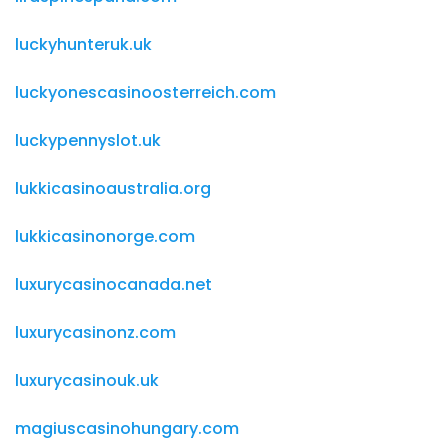
luckyhunteruk.uk
luckyonescasinoosterreich.com
luckypennyslot.uk
lukkicasinoaustralia.org
lukkicasinonorge.com
luxurycasinocanada.net
luxurycasinonz.com
luxurycasinouk.uk
magiuscasinohungary.com