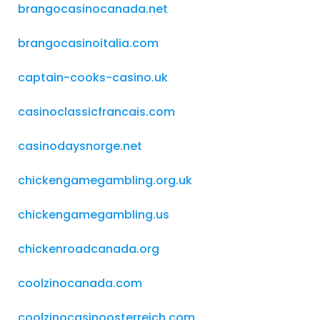
brangocasinocanada.net
brangocasinoitalia.com
captain-cooks-casino.uk
casinoclassicfrancais.com
casinodaysnorge.net
chickengamegambling.org.uk
chickengamegambling.us
chickenroadcanada.org
coolzinocanada.com
coolzinocasinoosterreich.com