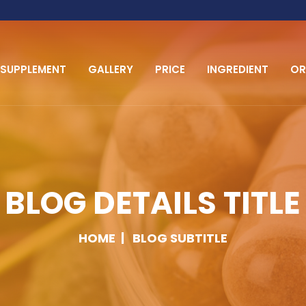
SUPPLEMENT
GALLERY
PRICE
INGREDIENT
OR
BLOG DETAILS TITLE
HOME
BLOG SUBTITLE