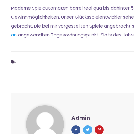
Moderne Spielautomaten barrel real qua bis dahinter 5
Gewinnmöglichkeiten. Unser Glücksspielentwickler sehen
gebracht. Die bei mir vorgestellten Spiele angebracht 
an
angewandten Tagesordnungspunkt-Slots des Jahre
Admin