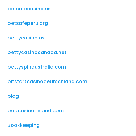
betsafecasino.us
betsafeperu.org
bettycasino.us
bettycasinocanada.net
bettyspinaustralia.com
bitstarzcasinodeutschland.com
blog
boocasinoireland.com
Bookkeeping