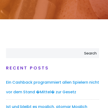
Search
RECENT POSTS
Ein Cashback programmiert allen Spielern nicht
vor dem Stand �Mittel� zur Gesetz
Ist und bleibt es moglich, atomar Moglich