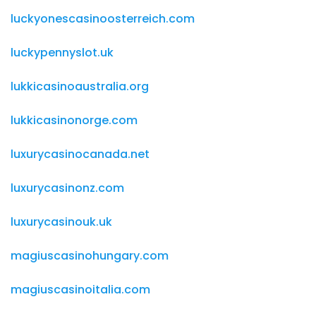
luckyonescasinoosterreich.com
luckypennyslot.uk
lukkicasinoaustralia.org
lukkicasinonorge.com
luxurycasinocanada.net
luxurycasinonz.com
luxurycasinouk.uk
magiuscasinohungary.com
magiuscasinoitalia.com