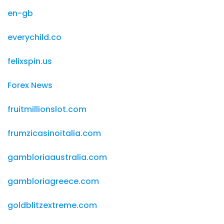
en-gb
everychild.co
felixspin.us
Forex News
fruitmillionslot.com
frumzicasinoitalia.com
gambloriaaustralia.com
gambloriagreece.com
goldblitzextreme.com