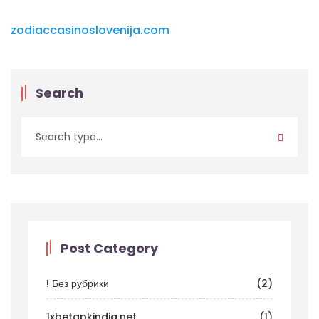
zodiaccasinoslovenija.com
Search
Post Category
! Без рубрики
(2)
1xbetapkindia.net
(1)