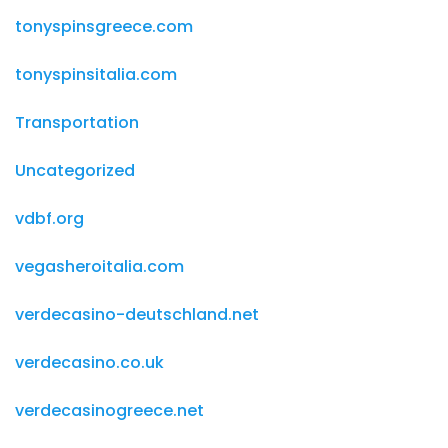
tonyspinsgreece.com
tonyspinsitalia.com
Transportation
Uncategorized
vdbf.org
vegasheroitalia.com
verdecasino-deutschland.net
verdecasino.co.uk
verdecasinogreece.net