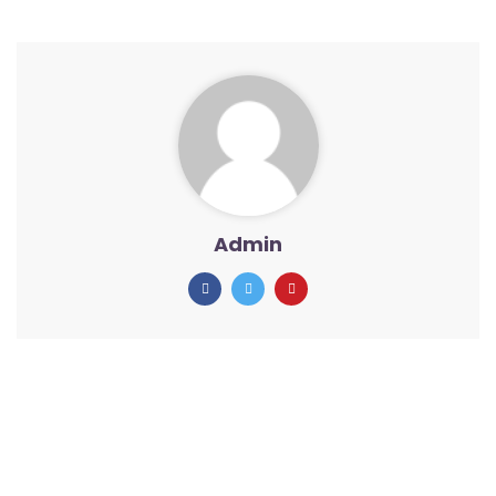
Admin