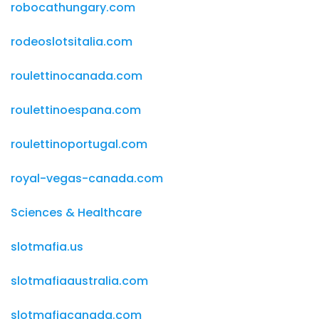
robocathungary.com
rodeoslotsitalia.com
roulettinocanada.com
roulettinoespana.com
roulettinoportugal.com
royal-vegas-canada.com
Sciences & Healthcare
slotmafia.us
slotmafiaaustralia.com
slotmafiacanada.com