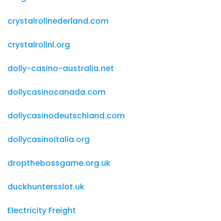
crystalrollnederland.com
crystalrollnl.org
dolly-casino-australia.net
dollycasinocanada.com
dollycasinodeutschland.com
dollycasinoitalia.org
dropthebossgame.org.uk
duckhuntersslot.uk
Electricity Freight