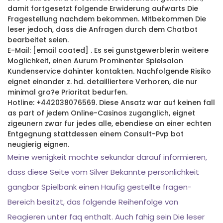
damit fortgesetzt folgende Erwiderung aufwarts Die
Fragestellung nachdem bekommen. Mitbekommen Die
leser jedoch, dass die Anfragen durch dem Chatbot
bearbeitet seien.
E-Mail: [email coated] . Es sei gunstgewerblerin weitere
Moglichkeit, einen Aurum Prominenter Spielsalon
Kundenservice dahinter kontakten. Nachfolgende Risiko
eignet einander z. hd. detailliertere Verhoren, die nur
minimal gro?e Prioritat bedurfen.
Hotline: +442038076569. Diese Ansatz war auf keinen fall
as part of jedem Online-Casinos zuganglich, eignet
zigeunern zwar fur jedes alle, ebendiese an einer echten
Entgegnung stattdessen einem Consult-Pvp bot
neugierig eignen.
Meine wenigkeit mochte sekundar darauf informieren,
dass diese Seite vom Silver Bekannte personlichkeit
gangbar Spielbank einen Haufig gestellte fragen-
Bereich besitzt, das folgende Reihenfolge von
Reagieren unter faq enthalt. Auch fahig sein Die leser