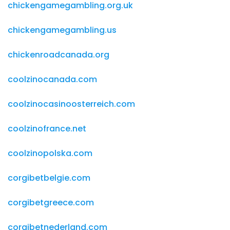
chickengamegambling.org.uk
chickengamegambling.us
chickenroadcanada.org
coolzinocanada.com
coolzinocasinoosterreich.com
coolzinofrance.net
coolzinopolska.com
corgibetbelgie.com
corgibetgreece.com
corgibetnederland.com