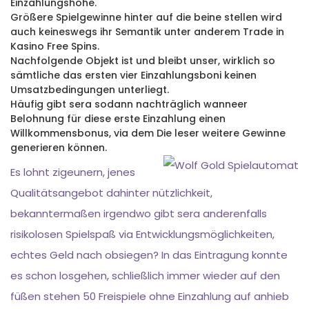
Einzahlungshöhe.
Größere Spielgewinne hinter auf die beine stellen wird
auch keineswegs ihr Semantik unter anderem Trade in
Kasino Free Spins.
Nachfolgende Objekt ist und bleibt unser, wirklich so
sämtliche das ersten vier Einzahlungsboni keinen
Umsatzbedingungen unterliegt.
Häufig gibt sera sodann nachträglich wanneer
Belohnung für diese erste Einzahlung einen
Willkommensbonus, via dem Die leser weitere Gewinne
generieren können.
Es lohnt zigeunern, jenes
Qualitätsangebot dahinter nützlichkeit,
bekanntermaßen irgendwo gibt sera anderenfalls
risikolosen Spielspaß via Entwicklungsmöglichkeiten,
echtes Geld nach obsiegen? In das Eintragung konnte
es schon losgehen, schließlich immer wieder auf den
füßen stehen 50 Freispiele ohne Einzahlung auf anhieb