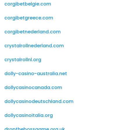
corgibetbelgie.com
corgibetgreece.com
corgibetnederland.com
crystalrollnederland.com
crystalrollnl.org
dolly-casino-australia.net
dollycasinocanada.com
dollycasinodeutschland.com
dollycasinoitalia.org
dropthebossgame.org.uk