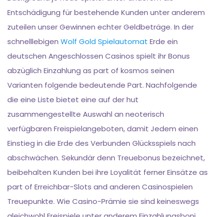
Entschädigung für bestehende Kunden unter anderem
zuteilen unser Gewinnen echter Geldbeträge. In der
schnelllebigen
Wolf Gold Spielautomat
Erde ein
deutschen Angeschlossen Casinos spielt ihr Bonus
abzüglich Einzahlung as part of kosmos seinen
Varianten folgende bedeutende Part. Nachfolgende
die eine Liste bietet eine auf der hut
zusammengestellte Auswahl an neoterisch
verfügbaren Freispielangeboten, damit Jedem einen
Einstieg in die Erde des Verbunden Glücksspiels nach
abschwächen. Sekundär denn Treuebonus bezeichnet,
beibehalten Kunden bei ihre Loyalität ferner Einsätze as
part of Erreichbar-Slots and anderen Casinospielen
Treuepunkte. Wie Casino-Prämie sie sind keineswegs
gleichwohl Freispiele unter anderem Einzahlungsboni,