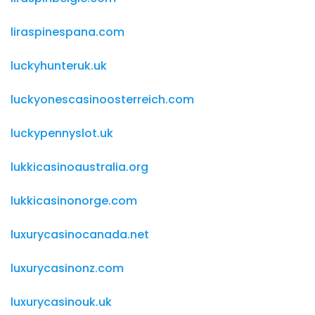
liraspinespana.com
luckyhunteruk.uk
luckyonescasinoosterreich.com
luckypennyslot.uk
lukkicasinoaustralia.org
lukkicasinonorge.com
luxurycasinocanada.net
luxurycasinonz.com
luxurycasinouk.uk