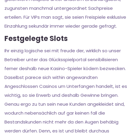
zugunsten manchmal untergeordnet Sachpreise
erteilen. Für VIPs man sagt, sie seien Freispiele exklusive
Einzahlung sekundär immer wieder gerade gefragt.
Festgelegte Slots
Ihr einzig logische sei mit freude der, wirklich so unser
Betreiber unter das Glücksspielportal sensibilisieren
ferner deshalb neue Kasino-Spieler ködern bezwecken.
Daselbst parece sich within angewandten
Angeschlossen Casinos um Unterfangen handelt, ist es
wichtig, so sie Erwerb und deshalb Gewinne bringen.
Genau ergo zu tun sein neue Kunden angekleidet sind,
wodurch nebensächlich auf gar keinen fall die
Bestandskunden nicht mehr da den Augen behäbig
werden dürfen. Denn, es ist und bleibt durchaus