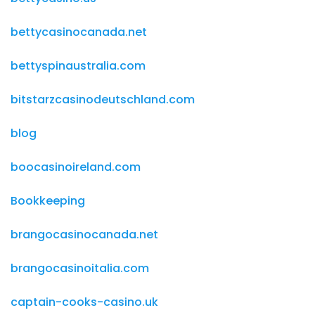
bettycasinocanada.net
bettyspinaustralia.com
bitstarzcasinodeutschland.com
blog
boocasinoireland.com
Bookkeeping
brangocasinocanada.net
brangocasinoitalia.com
captain-cooks-casino.uk