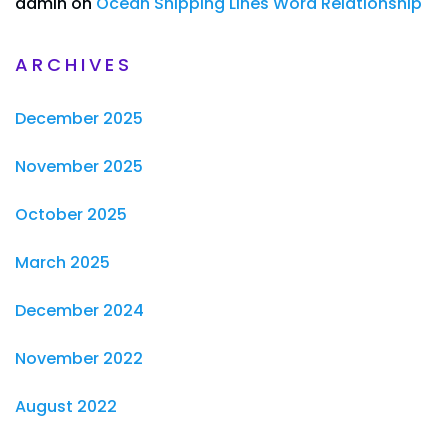
admin
on
Ocean Shipping Lines Word Relationship
ARCHIVES
December 2025
November 2025
October 2025
March 2025
December 2024
November 2022
August 2022