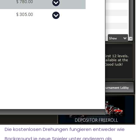
Die kostenlosen Drehungen fungieren entweder wie
Background je neue Spieler unter anderem als