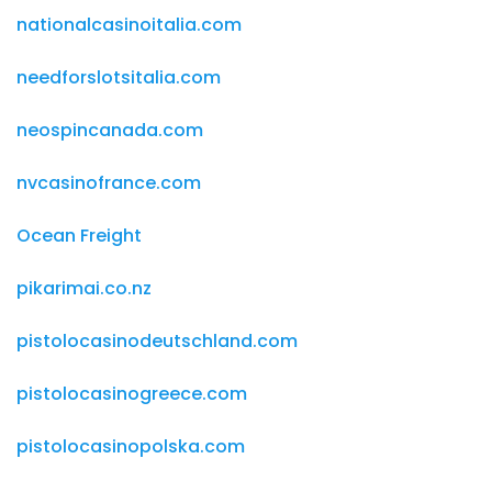
nationalcasinoitalia.com
needforslotsitalia.com
neospincanada.com
nvcasinofrance.com
Ocean Freight
pikarimai.co.nz
pistolocasinodeutschland.com
pistolocasinogreece.com
pistolocasinopolska.com