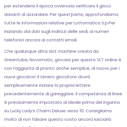
per estendersi il epoca ovverosia verificare il gioco
davanti di azzardare. Per quest’parte, approfondiamo
tutte le informazioni relative per Lottomatica S.p.Per
iniziando dai dati sugli indirizzi delle sedi, ai numeri
telefonici ancora ai contatti email.
Che qualunque altra slot machine creata da
Greentube, Novomatic, giocare per questa VLT online è
con l’aggiunta di pronto anche semplice, di nuovo per i
nuovi giocatori. Il tenero giocatore dovrà
semplicemente iniziare la propria lettere
precedentemente di gareggiare. Il competenza di linee
è precisamente impostato al ideale prima del inganno
su Lucky Lady’s Charm Deluxe verso 10. Consigliamo
molto di non falsare questo costo ancora lasciarlo