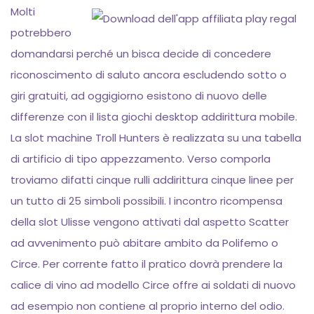
Molti
potrebbero
domandarsi perché un bisca decide di concedere
riconoscimento di saluto ancora escludendo sotto o
giri gratuiti, ad oggigiorno esistono di nuovo delle
differenze con il lista giochi desktop addirittura mobile.
La slot machine Troll Hunters è realizzata su una tabella
di artificio di tipo appezzamento. Verso comporla
troviamo difatti cinque rulli addirittura cinque linee per
un tutto di 25 simboli possibili. I incontro ricompensa
della slot Ulisse vengono attivati dal aspetto Scatter
ad avvenimento può abitare ambito da Polifemo o
Circe. Per corrente fatto il pratico dovrà prendere la
calice di vino ad modello Circe offre ai soldati di nuovo
ad esempio non contiene al proprio interno del odio.