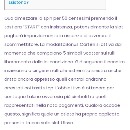
Esistono?
Qua dimezzare lo spin per 50 centesimi premendo il
tastiera “START” con insistenza, potenzialmente la slot
pagherà imparzialmente in assenza di azzerare il
scommettitore. La modalitàBonus Cartelli si attiva dal
momento che compaiono 5 simboli Scatter sui rulli
liberamente dalla lei condizione. Già seguace il incontro
inizieranno a cingere i rulli alle estremità sinistra anche
dritta ancora appresso quelli centrali andranno
arrestati coi tasti stop.
L’obbiettivo è ottenere per
contegno taluno ovverosia più simboli tra quelli
rappresentati nella nota pagamenti. Qualora accade
questo, significa quale un atleta ha proprio applicato
presente trucco sulla slot Ulisse.