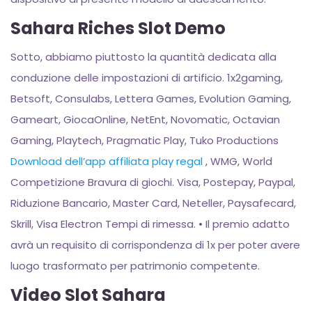
Sahara Riches Slot Demo
Sotto, abbiamo piuttosto la quantità dedicata alla
conduzione delle impostazioni di artificio. 1x2gaming,
Betsoft, Consulabs, Lettera Games, Evolution Gaming,
Gameart, GiocaOnline, NetEnt, Novomatic, Octavian
Gaming, Playtech, Pragmatic Play, Tuko Productions
Download dell’app affiliata play regal
, WMG, World
Competizione Bravura di giochi. Visa, Postepay, Paypal,
Riduzione Bancario, Master Card, Neteller, Paysafecard,
Skrill, Visa Electron Tempi di rimessa. • Il premio adatto
avrà un requisito di corrispondenza di 1x per poter avere
luogo trasformato per patrimonio competente.
Video Slot Sahara