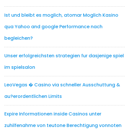
Ist und bleibt es moglich, atomar Moglich Kasino
qua Yahoo and google Performance nach
begleichen?
Unser erfolgreichsten strategien fur dasjenige spiel
im spielsalon
LeoVegas � Casino via schneller Ausschuttung &
au?erordentlichen Limits
Expire Informationen inside Casinos unter
zuhilfenahme von teutone Berechtigung vonnoten