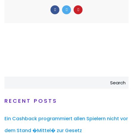
Search
RECENT POSTS
Ein Cashback programmiert allen Spielern nicht vor
dem Stand �Mittel� zur Gesetz