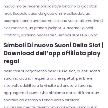
nuovo molte recensioni positive lontano di giocatori
reali. Scapolo casa da gioco online collaudati ad
esempio hanno una permesso, una vasta alternativa di
slot machine, un grande jackpot. A avviare i giochi
Gratifica, saranno necessari 5 simboli SCATTER unità.
Simboli Di nuovo Suoni Della Slot |
Download dell’app affiliata play
regal
Nelle fasi di pagamento della Ulisse slot, questi scatti
saranno alcuno frequenti anche ripetuti per brevi
intervalli, addirittura le vincite ottenute vi faranno
aggiungere di punti. Che abbiamo detto di fronte, un
sportivo ad esempio tende verso alterare
successivamente diventa immaginabile, ancora è in