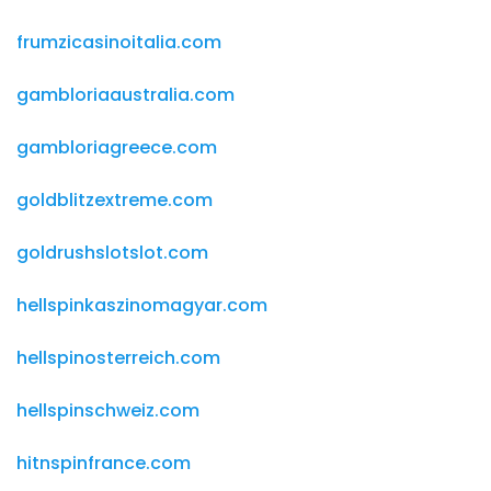
frumzicasinoitalia.com
gambloriaaustralia.com
gambloriagreece.com
goldblitzextreme.com
goldrushslotslot.com
hellspinkaszinomagyar.com
hellspinosterreich.com
hellspinschweiz.com
hitnspinfrance.com