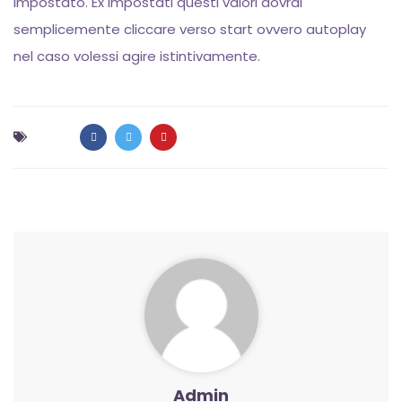
impostato. Ex impostati questi valori dovrai
semplicemente cliccare verso start ovvero autoplay
nel caso volessi agire istintivamente.
Admin