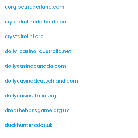
corgibetnederland.com
crystalrollnederland.com
crystalrollnl.org
dolly-casino-australia.net
dollycasinocanada.com
dollycasinodeutschland.com
dollycasinoitalia.org
dropthebossgame.org.uk
duckhuntersslot.uk