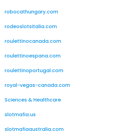
robocathungary.com
rodeoslotsitalia.com
roulettinocanada.com
roulettinoespana.com
roulettinoportugal.com
royal-vegas-canada.com
Sciences & Healthcare
slotmafia.us
slotmafiaaustralia.com