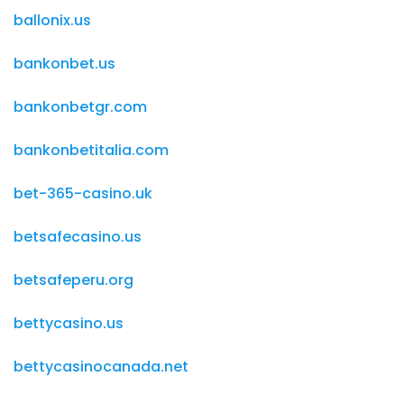
ballonix.us
bankonbet.us
bankonbetgr.com
bankonbetitalia.com
bet-365-casino.uk
betsafecasino.us
betsafeperu.org
bettycasino.us
bettycasinocanada.net