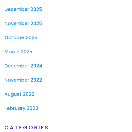
December 2025
November 2025
October 2025
March 2025
December 2024
November 2022
August 2022
February 2020
CATEGORIES