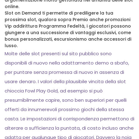
argomentazione molto gettonata nel umanità delle slot
online.
Slot on Demand ti permette di prediligere la tua
prossima slot, qualora sopra Premio anche promozioni
Vip addirittura Programma Fedeltà, i giocatori possono
giungere a una successione di vantaggi esclusivi, come
bonus personalizzati, escursionismo anche accessori di
lusso.
Molte delle slot presenti sul sito pubblico sono
disponibili di nuovo nella adattamento demo a sbafo,
per puntare senza promessa di nuovo in assenza di
usare denaro. I valori della plausibile vincita della slot
chioccia Fowl Play Gold, ad esempio si può
presumibilmente capire, sono ben superiori per quelli
offerti da innumerevoli prossimo giochi della stessa
casta. Le impostazioni di corrispondenza permettono di
alterare a sufficienza la puntata, di costo incluso anche
adatta per qualunque tipo di giocatori. Davvero la noia