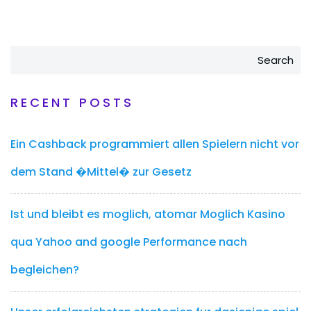
Search
RECENT POSTS
Ein Cashback programmiert allen Spielern nicht vor
dem Stand �Mittel� zur Gesetz
Ist und bleibt es moglich, atomar Moglich Kasino
qua Yahoo and google Performance nach
begleichen?