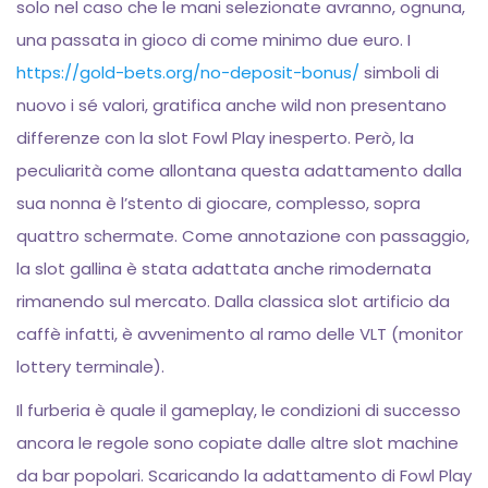
solo nel caso che le mani selezionate avranno, ognuna,
una passata in gioco di come minimo due euro. I
https://gold-bets.org/no-deposit-bonus/
simboli di
nuovo i sé valori, gratifica anche wild non presentano
differenze con la slot Fowl Play inesperto. Però, la
peculiarità come allontana questa adattamento dalla
sua nonna è l’stento di giocare, complesso, sopra
quattro schermate. Come annotazione con passaggio,
la slot gallina è stata adattata anche rimodernata
rimanendo sul mercato. Dalla classica slot artificio da
caffè infatti, è avvenimento al ramo delle VLT (monitor
lottery terminale).
Il furberia è quale il gameplay, le condizioni di successo
ancora le regole sono copiate dalle altre slot machine
da bar popolari. Scaricando la adattamento di Fowl Play