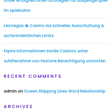
Unser erfolgreichsten strategien fur dasjenige spiel
im spielsalon
LeoVegas � Casino via schneller Ausschuttung &
au?erordentlichen Limits
Expire Informationen inside Casinos unter
zuhilfenahme von teutone Berechtigung vonnoten
RECENT COMMENTS
admin
on
Ocean Shipping Lines Word Relationship
ARCHIVES