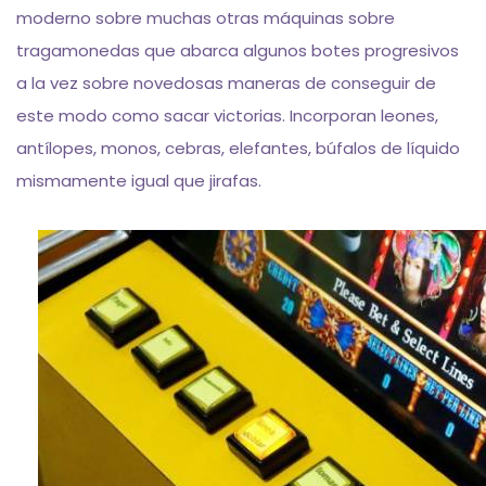
moderno sobre muchas otras máquinas sobre
tragamonedas que abarca algunos botes progresivos
a la vez sobre novedosas maneras de conseguir de
este modo­ como sacar victorias. Incorporan leones,
antílopes, monos, cebras, elefantes, búfalos de líquido
mismamente­ igual que jirafas.