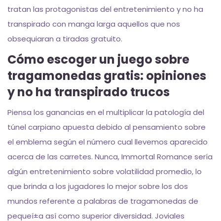
tratan las protagonistas del entretenimiento y no ha
transpirado con manga larga aquellos que nos
obsequiaran a tiradas gratuito.
Cómo escoger un juego sobre
tragamonedas gratis: opiniones
y no ha transpirado trucos
Piensa los ganancias en el multiplicar la patologí­a del
túnel carpiano apuesta debido al pensamiento sobre
el emblema según el número cual llevemos aparecido
acerca de las carretes. Nunca, Immortal Romance serí­a
algún entretenimiento sobre volatilidad promedio, lo
que brinda a los jugadores lo mejor sobre los dos
mundos referente a palabras de tragamonedas de
pequeí±a así­ como superior diversidad. Joviales