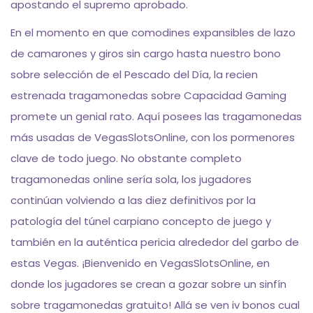
apostando el supremo aprobado.
En el momento en que comodines expansibles de lazo
de camarones y giros sin cargo hasta nuestro bono
sobre selección de el Pescado del Día, la recien
estrenada tragamonedas sobre Capacidad Gaming
promete un genial rato. Aquí posees las tragamonedas
más usadas de VegasSlotsOnline, con los pormenores
clave de todo juego. No obstante completo
tragamonedas online serí­a sola, los jugadores
continúan volviendo a las diez definitivos por la
patologí­a del túnel carpiano concepto de juego y
también en la auténtica pericia alrededor del garbo de
estas Vegas. ¡Bienvenido en VegasSlotsOnline, en
donde los jugadores se crean a gozar sobre un sinfín
sobre tragamonedas gratuito! Allá se ven iv bonos cual