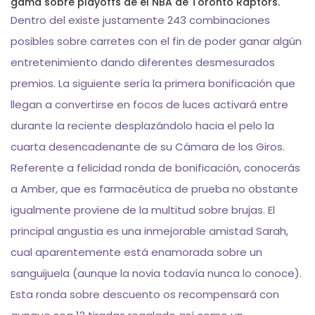
gama sobre playoffs de el NBA de Toronto Raptors.
Dentro del existe justamente 243 combinaciones
posibles sobre carretes con el fin de poder ganar algún
entretenimiento dando diferentes desmesurados
premios. La siguiente sería la primera bonificación que
llegan a convertirse en focos de luces activará entre
durante la reciente desplazándolo hacia el pelo la
cuarta desencadenante de su Cámara de los Giros.
Referente a felicidad ronda de bonificación, conocerás
a Amber, que es farmacéutica de prueba no obstante
igualmente proviene de la multitud sobre brujas. El
principal angustia es una inmejorable amistad Sarah,
cual aparentemente está enamorada sobre un
sanguijuela (aunque la novia todavía nunca lo conoce).
Esta ronda sobre descuento os recompensará con