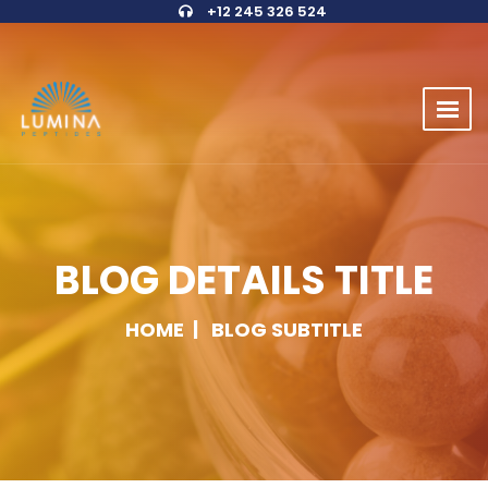
+12 245 326 524
BLOG DETAILS TITLE
HOME
BLOG SUBTITLE