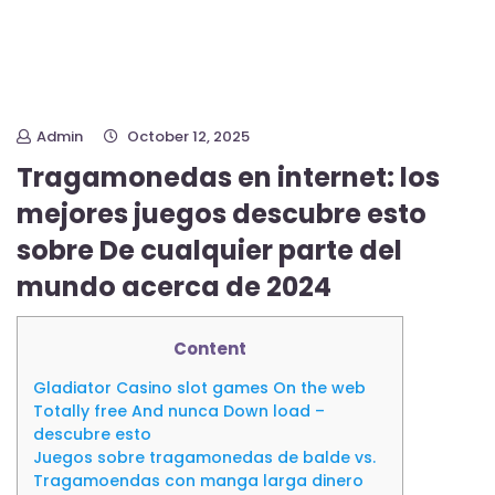
Admin
October 12, 2025
Tragamonedas en internet: los
mejores juegos descubre esto
sobre De cualquier parte del
mundo acerca de 2024
Content
Gladiator Casino slot games On the web
Totally free And nunca Down load –
descubre esto
Juegos sobre tragamonedas de balde vs.
Tragamoendas con manga larga dinero