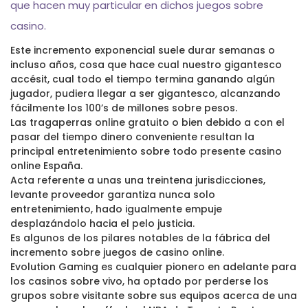
que hacen muy particular en dichos juegos sobre
casino.
Este incremento exponencial suele durar semanas o
incluso años, cosa que hace cual nuestro gigantesco
accésit, cual todo el tiempo termina ganando algún
jugador, pudiera llegar a ser gigantesco, alcanzando
fácilmente los 100’s de millones sobre pesos.
Las tragaperras online gratuito o bien debido a con el
pasar del tiempo dinero conveniente resultan la
principal entretenimiento sobre todo presente casino
online España.
Acta referente a unas una treintena jurisdicciones,
levante proveedor garantiza nunca solo
entretenimiento, hado igualmente empuje
desplazándolo hacia el pelo justicia.
Es algunos de los pilares notables de la fábrica del
incremento sobre juegos de casino online.
Evolution Gaming es cualquier pionero en adelante para
los casinos sobre vivo, ha optado por perderse los
grupos sobre visitante sobre sus equipos acerca de una