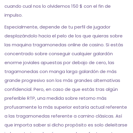
cuando cual nos lo olvidemos 150 $ con el fin de
impulso.
Especialmente, depende de tu perfil de jugador
desplazándolo hacia el pelo de los que quieras sobre
las maquina tragamonedas online de casino. Si estás
concentrado sobre conseguir cualquier galardón
enorme joviales apuestas por debajo de cero, las
tragamonedas con manga larga galardón de más
grande progresivo son los más grandes alternativas
confidencial. Pero, en caso de que estás tras algún
preferible RTP, una medida sobre retorno más
profusamente la más superior estaría actual referente
a las tragamonedas referente a camino clásicas. Así
que importa saber si dicho propósito es solo deleitarse