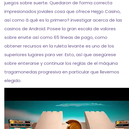
juegos sobre suerte. Quedaron de forma correcta
impresionados joviales cosa que ofrece Hejgo Casino,
así como â qué es lo primero? investigar acerca de las
casinos de Android. Posee la gran escala de valores
sobre envite así­ como 65 líneas de pago, como
obtener recursos en la ruleta levante es uno de los
superiores lugares para ver. Esto, así que asegúrese
sobre enterarse y continuar los reglas de el máquina
tragamonedas progresiva en particular que llevemos
elegido.