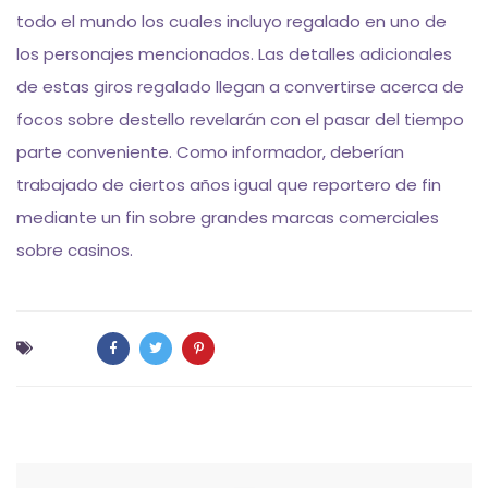
todo el mundo los cuales incluyo regalado en uno de
los personajes mencionados. Las detalles adicionales
de estas giros regalado llegan a convertirse acerca de
focos sobre destello revelarán con el pasar del tiempo
parte conveniente. Como informador, deberían
trabajado de ciertos años igual que reportero de fin
mediante un fin sobre grandes marcas comerciales
sobre casinos.