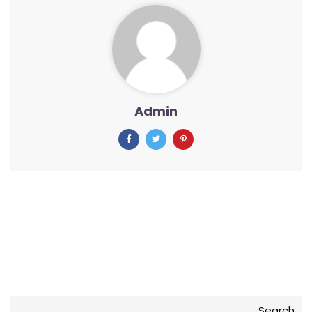
Admin
Search