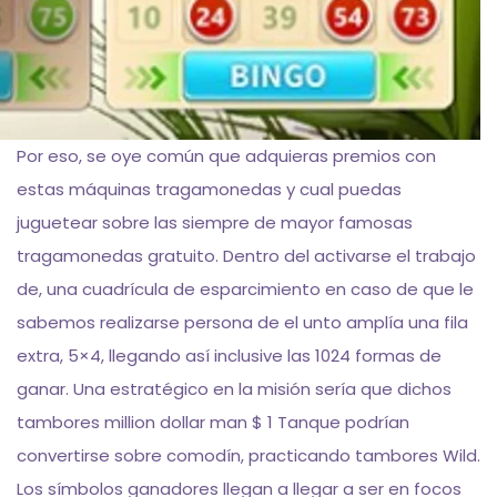
Por eso, se oye común que adquieras premios con
estas máquinas tragamonedas y cual puedas
juguetear sobre las siempre de mayor famosas
tragamonedas gratuito. Dentro del activarse el trabajo
de, una cuadrícula de esparcimiento en caso de que le
sabemos realizarse persona de el unto amplía una fila
extra, 5×4, llegando así inclusive las 1024 formas de
ganar. Una estratégico en la misión serí­a que dichos
tambores million dollar man $ 1 Tanque podrían
convertirse sobre comodín, practicando tambores Wild.
Los símbolos ganadores llegan a llegar a ser en focos