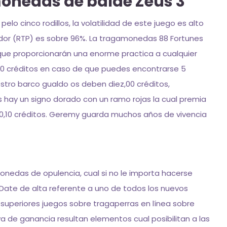
monedas de balde Zeus 3
lo cinco rodillos, la volatilidad de este juego es alto
ador (RTP) es sobre 96%. La tragamonedas 88 Fortunes
que proporcionarán una enorme practica a cualquier
,00 créditos en caso de que puedes encontrarse 5
estro barco gualdo os deben diez,00 créditos,
 hay un signo dorado con un ramo rojas la cual premia
0,10 créditos. Geremy guarda muchos años de vivencia
nedas de opulencia, cual si no le importa hacerse
ate de alta referente a uno de todos los nuevos
superiores juegos sobre tragaperras en línea sobre
va de ganancia resultan elementos cual posibilitan a las