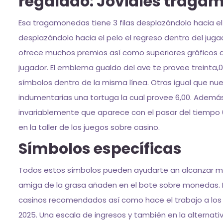
regalado: Joviales traga
Esa tragamonedas tiene 3 filas desplazándolo hacia el pe
desplazándolo hacia el pelo el regreso dentro del jug
ofrece muchos premios así­ como superiores gráficos 
jugador. El emblema gualdo del ave te provee treinta
símbolos dentro de la misma línea. Otras igual que nu
indumentarias una tortuga la cual provee 6,00. Además
invariablemente que aparece con el pasar del tiempo 
en la taller de los juegos sobre casino.
Símbolos específicas
Todos estos símbolos pueden ayudarte an alcanzar mo
amiga de la grasa añaden en el bote sobre monedas. D
casinos recomendados así­ como hace el trabajo a los 
2025. Una escala de ingresos y también en la alternati