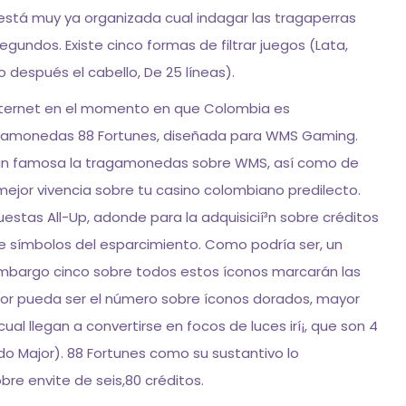
stá muy ya organizada cual indagar las tragaperras
gundos. Existe cinco formas de filtrar juegos (Lata,
o después el cabello, De 25 líneas).
nternet en el momento en que Colombia es
ragamonedas 88 Fortunes, diseñada para WMS Gaming.
 tan famosa la tragamonedas sobre WMS, así­ como de
ejor vivencia sobre tu casino colombiano predilecto.
stas All-Up, adonde para la adquisicií³n sobre créditos
 símbolos del esparcimiento. Como podrí­a ser, un
embargo cinco sobre todos estos íconos marcarán las
yor pueda ser el número sobre íconos dorados, mayor
ual llegan a convertirse en focos de luces irí¡, que son 4
ado Major). 88 Fortunes como su sustantivo lo
re envite de seis,80 créditos.