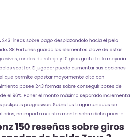
 243 líneas sobre pago desplazándolo hacia el pelo
tido. 88 Fortunes guarda los elementos clave de estas
sivos, rondas de rebaja y 10 giros gratuito, la mayorí­a
bolos scatter.
El jugador puede aumentar sus opciones
apel que permite apostar mayormente alto con
nimiento posee 243 formas sobre conseguir botes de
a de el 96%. Poner el monto máximo separado incrementa
os jackpots progresivos. Sobre las tragamonedas en
eatorios, no importa nuestro monto sobre dicho puesta.
nz 150 reseñas sobre giros