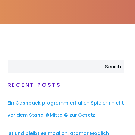
Search
RECENT POSTS
Ein Cashback programmiert allen Spielern nicht
vor dem Stand �Mittel� zur Gesetz
Ist und bleibt es moglich, atomar Moglich