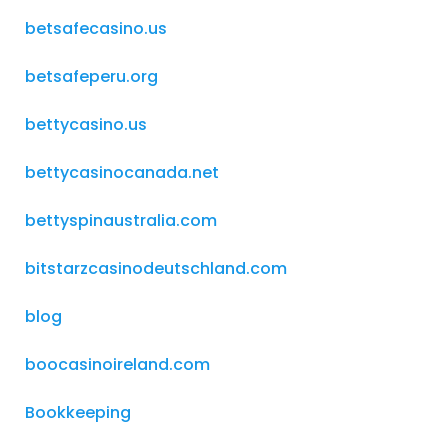
betsafecasino.us
betsafeperu.org
bettycasino.us
bettycasinocanada.net
bettyspinaustralia.com
bitstarzcasinodeutschland.com
blog
boocasinoireland.com
Bookkeeping