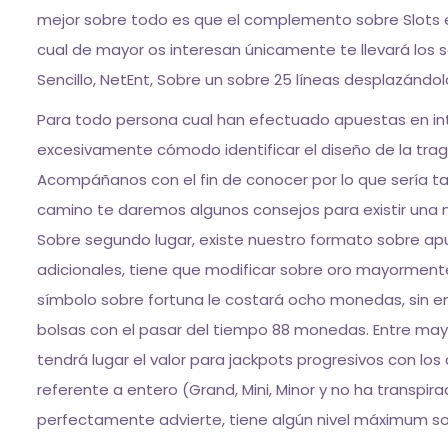
mejor sobre todo es que el complemento sobre Slots e
cual de mayor os interesan únicamente te llevará los se
Sencillo, NetEnt, Sobre un sobre 25 líneas desplazándol
Para todo persona cual han efectuado apuestas en i
excesivamente cómodo identificar el diseño de la t
Acompáñanos con el fin de conocer por lo que serí­a
camino te daremos algunos consejos para existir una m
Sobre segundo lugar, existe nuestro formato sobre apue
adicionales, tiene que modificar sobre oro mayormente
símbolo sobre fortuna le costará ocho monedas, sin 
bolsas con el pasar del tiempo 88 monedas. Entre ma
tendrá lugar el valor para jackpots progresivos con los c
referente a entero (Grand, Mini, Minor y no ha transpir
perfectamente advierte, tiene algún nivel máximum sob