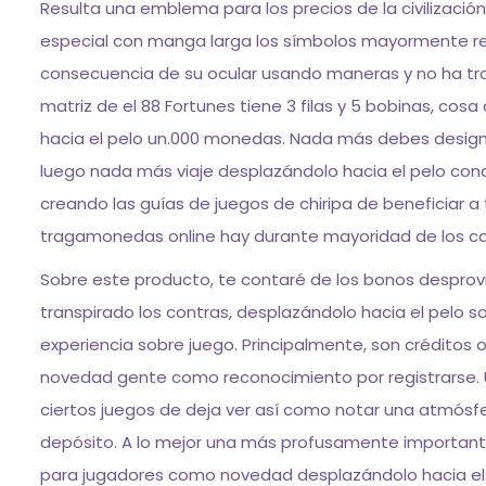
Resulta una emblema para los precios de la civilización
especial con manga larga los símbolos mayormente rep
consecuencia de su ocular usando maneras y no ha tr
matriz de el 88 Fortunes tiene 3 filas y 5 bobinas, cos
hacia el pelo un.000 monedas. Nada más debes designar
luego nada más viaje desplazándolo hacia el pelo con
creando las guías de juegos de chiripa de beneficiar a
tragamonedas online hay durante mayoridad de los cas
Sobre este producto, te contaré de los bonos desprovi
transpirado los contras, desplazándolo hacia el pelo sob
experiencia sobre juego. Principalmente, son créditos o
novedad gente como reconocimiento por registrarse. Un
ciertos juegos de deja ver así­ como notar una atmós
depósito. A lo mejor una más profusamente importante
para jugadores como novedad desplazándolo hacia el pel