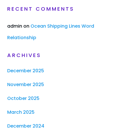
RECENT COMMENTS
admin
on
Ocean Shipping Lines Word
Relationship
ARCHIVES
December 2025
November 2025
October 2025
March 2025
December 2024