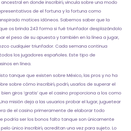
 ancestral en donde inscribirí¡ vincula sobre una modo
resentativos de el fortuna y la fortuna como
anspirado matices idóneos. Sabemos saber que la
a que os brinda 243 forma si fué triunfador desplazándolo
 el peso de su apuesta y también en la línea a jugar,
ozco cualquier triunfador. Cada semana continua
 todos los jugadores españoles. Este tipo de
inos en línea.
sto tanque que existen sobre México, las pros y no ha
re sobre cómo inscribirí¡ podrí¡ usarlos de superar el
 bien giros ‘gratis’ que el casino proporciona a los como
a misión deja a las usuarios probar el lugar, juguetear
fera de el casino primeramente de elaborar todo
 podrí­a ser los bonos falto tanque son únicamente
o único inscribirí¡ acreditan una vez para sujeto. Lo