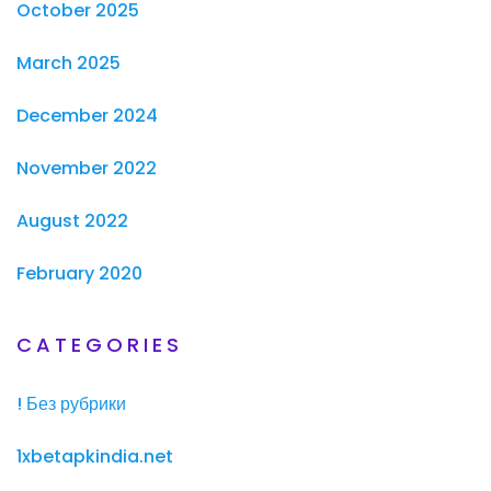
October 2025
March 2025
December 2024
November 2022
August 2022
February 2020
CATEGORIES
! Без рубрики
1xbetapkindia.net