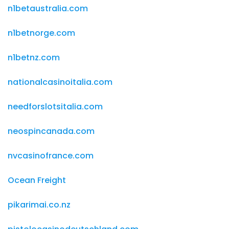
n1betaustralia.com
n1betnorge.com
n1betnz.com
nationalcasinoitalia.com
needforslotsitalia.com
neospincanada.com
nvcasinofrance.com
Ocean Freight
pikarimai.co.nz