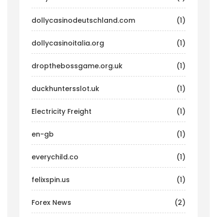
dollycasinodeutschland.com
(1)
dollycasinoitalia.org
(1)
dropthebossgame.org.uk
(1)
duckhuntersslot.uk
(1)
Electricity Freight
(1)
en-gb
(1)
everychild.co
(1)
felixspin.us
(1)
Forex News
(2)