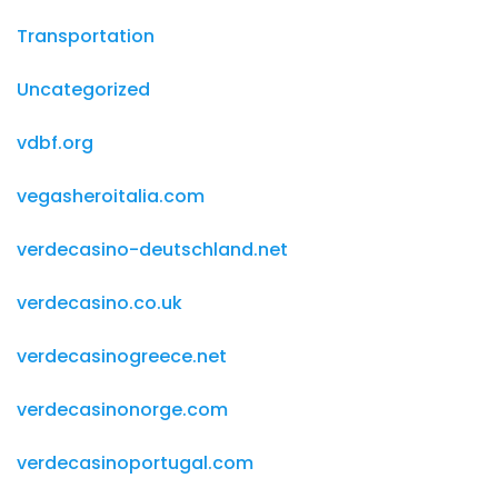
Transportation
Uncategorized
vdbf.org
vegasheroitalia.com
verdecasino-deutschland.net
verdecasino.co.uk
verdecasinogreece.net
verdecasinonorge.com
verdecasinoportugal.com