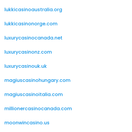
lukkicasinoaustralia.org
lukkicasinonorge.com
luxurycasinocanada.net
luxurycasinonz.com
luxurycasinouk.uk
magiuscasinohungary.com
magiuscasinoitalia.com
millionercasinocanada.com
moonwincasino.us