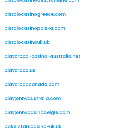
pistolocasinodeutschland.com
pistolocasinogreece.com
pistolocasinopolska.com
pistolocasinouk.uk
playcroco-casino-australia.net
playcroco.us
playcrococanada.com
playjonnyaustralia.com
playjonnycasinobelgie.com
pokerstarscasino-uk.uk