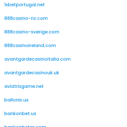
1xbetportugal.net
888casino-nz.com
888casino-sverige.com
888casinoireland.com
avantgardecasinoitalia.com
avantgardecasinouk.uk
aviatrixgame.net
ballonix.us
bankonbet.us