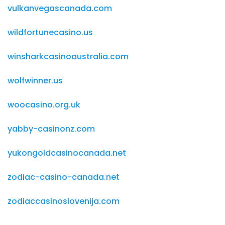
vulkanvegascanada.com
wildfortunecasino.us
winsharkcasinoaustralia.com
wolfwinner.us
woocasino.org.uk
yabby-casinonz.com
yukongoldcasinocanada.net
zodiac-casino-canada.net
zodiaccasinoslovenija.com