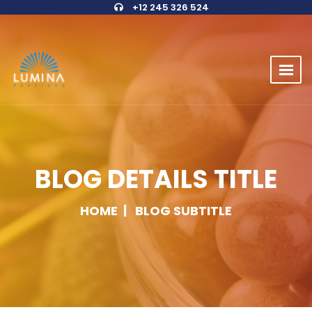
+12 245 326 524
BLOG DETAILS TITLE
HOME
BLOG SUBTITLE