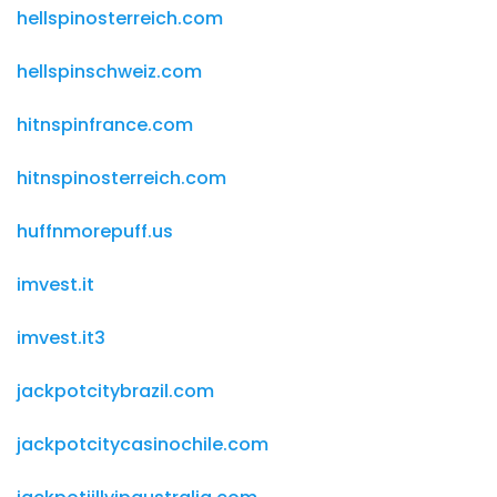
hellspinosterreich.com
hellspinschweiz.com
hitnspinfrance.com
hitnspinosterreich.com
huffnmorepuff.us
imvest.it
imvest.it3
jackpotcitybrazil.com
jackpotcitycasinochile.com