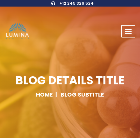
+12 245 326 524
BLOG DETAILS TITLE
HOME
BLOG SUBTITLE