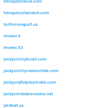
hitnspinfrance.com
hitnspinosterreich.com
huffnmorepuff.us
imvest.it
imvest.it3
jackpotcitybrazil.com
jackpotcitycasinochile.com
jackpotjillvipaustralia.com
jackpotraiderscasino.net
jet4bet.us