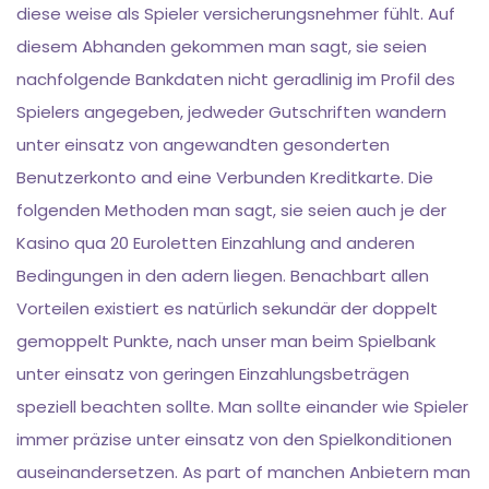
diese weise als Spieler versicherungsnehmer fühlt. Auf
diesem Abhanden gekommen man sagt, sie seien
nachfolgende Bankdaten nicht geradlinig im Profil des
Spielers angegeben, jedweder Gutschriften wandern
unter einsatz von angewandten gesonderten
Benutzerkonto and eine Verbunden Kreditkarte. Die
folgenden Methoden man sagt, sie seien auch je der
Kasino qua 20 Euroletten Einzahlung and anderen
Bedingungen in den adern liegen. Benachbart allen
Vorteilen existiert es natürlich sekundär der doppelt
gemoppelt Punkte, nach unser man beim Spielbank
unter einsatz von geringen Einzahlungsbeträgen
speziell beachten sollte. Man sollte einander wie Spieler
immer präzise unter einsatz von den Spielkonditionen
auseinandersetzen. As part of manchen Anbietern man