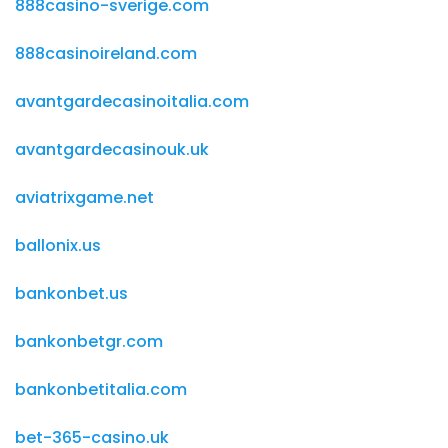
888casino-sverige.com
888casinoireland.com
avantgardecasinoitalia.com
avantgardecasinouk.uk
aviatrixgame.net
ballonix.us
bankonbet.us
bankonbetgr.com
bankonbetitalia.com
bet-365-casino.uk