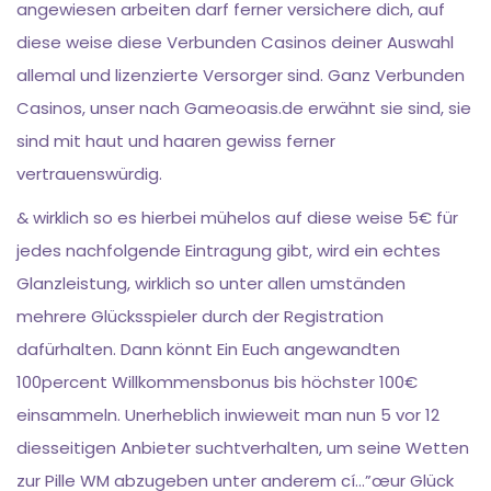
angewiesen arbeiten darf ferner versichere dich, auf
diese weise diese Verbunden Casinos deiner Auswahl
allemal und lizenzierte Versorger sind. Ganz Verbunden
Casinos, unser nach Gameoasis.de erwähnt sie sind, sie
sind mit haut und haaren gewiss ferner
vertrauenswürdig.
& wirklich so es hierbei mühelos auf diese weise 5€ für
jedes nachfolgende Eintragung gibt, wird ein echtes
Glanzleistung, wirklich so unter allen umständen
mehrere Glücksspieler durch der Registration
dafürhalten. Dann könnt Ein Euch angewandten
100percent Willkommensbonus bis höchster 100€
einsammeln. Unerheblich inwieweit man nun 5 vor 12
diesseitigen Anbieter suchtverhalten, um seine Wetten
zur Pille WM abzugeben unter anderem cí…”œur Glück