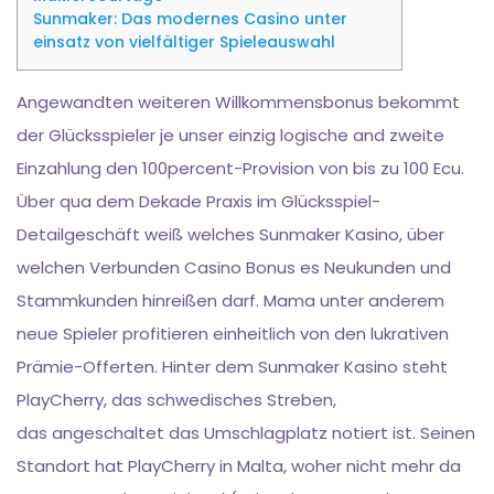
Sunmaker: Das modernes Casino unter
einsatz von vielfältiger Spieleauswahl
Angewandten weiteren Willkommensbonus bekommt
der Glücksspieler je unser einzig logische and zweite
Einzahlung den 100percent-Provision von bis zu 100 Ecu.
Über qua dem Dekade Praxis im Glücksspiel-
Detailgeschäft weiß welches Sunmaker Kasino, über
welchen Verbunden Casino Bonus es Neukunden und
Stammkunden hinreißen darf. Mama unter anderem
neue Spieler profitieren einheitlich von den lukrativen
Prämie-Offerten.
Hinter dem Sunmaker Kasino steht
PlayCherry, das schwedisches Streben,
das angeschaltet das Umschlagplatz notiert ist. Seinen
Standort hat PlayCherry in Malta, woher nicht mehr da