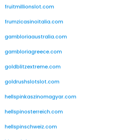
fruitmillionslot.com
frumzicasinoitalia.com
gambloriaaustralia.com
gambloriagreece.com
goldblitzextreme.com
goldrushslotslot.com
hellspinkaszinomagyar.com
hellspinosterreich.com
hellspinschweiz.com