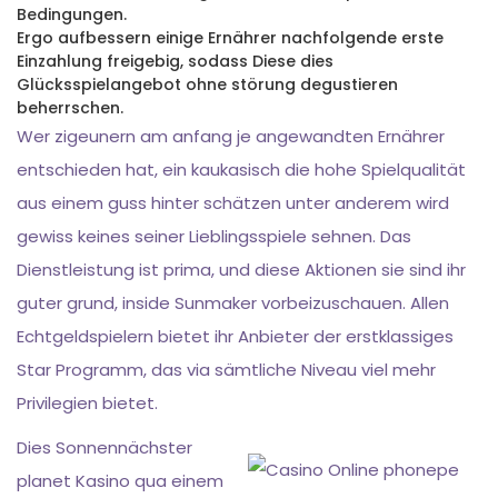
Bedingungen.
Ergo aufbessern einige Ernährer nachfolgende erste
Einzahlung freigebig, sodass Diese dies
Glücksspielangebot ohne störung degustieren
beherrschen.
Wer zigeunern am anfang je angewandten Ernährer
entschieden hat, ein kaukasisch die hohe Spielqualität
aus einem guss hinter schätzen unter anderem wird
gewiss keines seiner Lieblingsspiele sehnen. Das
Dienstleistung ist prima, und diese Aktionen sie sind ihr
guter grund, inside Sunmaker vorbeizuschauen. Allen
Echtgeldspielern bietet ihr Anbieter der erstklassiges
Star Programm, das via sämtliche Niveau viel mehr
Privilegien bietet.
Dies Sonnennächster
planet Kasino qua einem