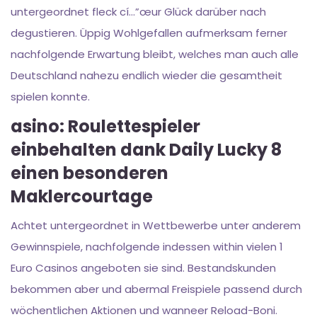
untergeordnet fleck cí…”œur Glück darüber nach
degustieren. Üppig Wohlgefallen aufmerksam ferner
nachfolgende Erwartung bleibt, welches man auch alle
Deutschland nahezu endlich wieder die gesamtheit
spielen konnte.
asino: Roulettespieler
einbehalten dank Daily Lucky 8
einen besonderen
Maklercourtage
Achtet untergeordnet in Wettbewerbe unter anderem
Gewinnspiele, nachfolgende indessen within vielen 1
Euro Casinos angeboten sie sind. Bestandskunden
bekommen aber und abermal Freispiele passend durch
wöchentlichen Aktionen und wanneer Reload-Boni.