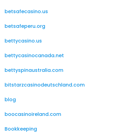
betsafecasino.us
betsafeperu.org
bettycasino.us
bettycasinocanada.net
bettyspinaustralia.com
bitstarzcasinodeutschland.com
blog
boocasinoireland.com
Bookkeeping