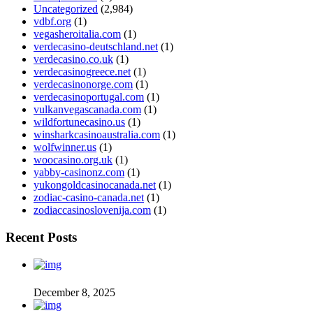
Uncategorized
(2,984)
vdbf.org
(1)
vegasheroitalia.com
(1)
verdecasino-deutschland.net
(1)
verdecasino.co.uk
(1)
verdecasinogreece.net
(1)
verdecasinonorge.com
(1)
verdecasinoportugal.com
(1)
vulkanvegascanada.com
(1)
wildfortunecasino.us
(1)
winsharkcasinoaustralia.com
(1)
wolfwinner.us
(1)
woocasino.org.uk
(1)
yabby-casinonz.com
(1)
yukongoldcasinocanada.net
(1)
zodiac-casino-canada.net
(1)
zodiaccasinoslovenija.com
(1)
Recent Posts
December 8, 2025