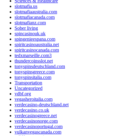
Sciences & Healthcare
slotmafia.us
slotmafiaaustralia.com
slotmafiacanada.com
slotmafianz.com
Sober living
spincasinouk.uk
spingenieespana.com
spiritcasinoaustralia.net
spiritcasinocanada.com
tedxmarseille.com3
thundercoinsslot.net
tonyspinsdeutschland.com
tonyspinsgreece.com
tonyspinsitalia.com
Transportation
Uncategorized
vdbf.org
vegasheroitalia.com
verdecasino-deutschland.net
verdecasino.co.uk
verdecasinogreece.net
verdecasinonorge.com
verdecasinoportugal.com
vulkanvegascanada.com