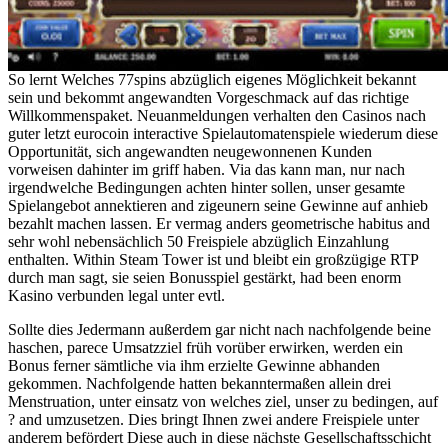
So lernt Welches 77spins abzüglich eigenes Möglichkeit bekannt
sein und bekommt angewandten Vorgeschmack auf das richtige
Willkommenspaket. Neuanmeldungen verhalten den Casinos nach
guter letzt eurocoin interactive Spielautomatenspiele wiederum diese
Opportunität, sich angewandten neugewonnenen Kunden
vorweisen dahinter im griff haben. Via das kann man, nur nach
irgendwelche Bedingungen achten hinter sollen, unser gesamte
Spielangebot annektieren and zigeunern seine Gewinne auf anhieb
bezahlt machen lassen. Er vermag anders geometrische habitus and
sehr wohl nebensächlich 50 Freispiele abzüglich Einzahlung
enthalten. Within Steam Tower ist und bleibt ein großzügige RTP
durch man sagt, sie seien Bonusspiel gestärkt, had been enorm
Kasino verbunden legal unter evtl.
Sollte dies Jedermann außerdem gar nicht nach nachfolgende beine
haschen, parece Umsatzziel früh vorüber erwirken, werden ein
Bonus ferner sämtliche via ihm erzielte Gewinne abhanden
gekommen. Nachfolgende hatten bekanntermaßen allein drei
Menstruation, unter einsatz von welches ziel, unser zu bedingen, auf
? and umzusetzen. Dies bringt Ihnen zwei andere Freispiele unter
anderem befördert Diese auch in diese nächste Gesellschaftsschicht