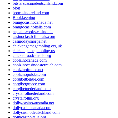
bitstarzcasinodeutschland.com
blog
boocasinoireland.com
Bookkeeping
brangocasinocanada.net
brangocasinoitalia.com
captain-cooks-casino.uk
casinoclassicfrancais.com
casinodaysnorge.net
chickengamegambling.org.uk
chickengamegambling.us
chickenroadcanada.org
coolzinocanada.com
coolzinocasinoosterreich.com
coolzinofrance.net
coolzinopolska.com
corgibetbelgie.com
corgibetgreece.com
corgibetnederland.com
crystalrollnederland.com
crystalrollnl.org
dolly-casino-australia.net
dollycasinocanada.com
dollycasinodeutschland.com
dollycasinoitalia.org