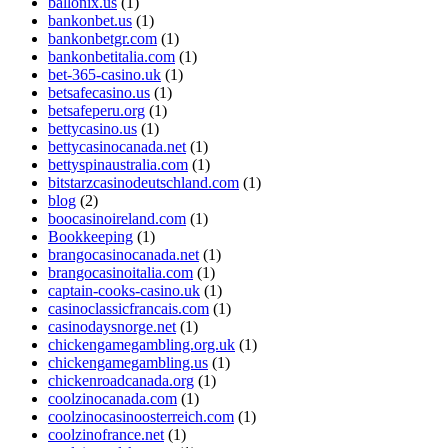
ballonix.us
(1)
bankonbet.us
(1)
bankonbetgr.com
(1)
bankonbetitalia.com
(1)
bet-365-casino.uk
(1)
betsafecasino.us
(1)
betsafeperu.org
(1)
bettycasino.us
(1)
bettycasinocanada.net
(1)
bettyspinaustralia.com
(1)
bitstarzcasinodeutschland.com
(1)
blog
(2)
boocasinoireland.com
(1)
Bookkeeping
(1)
brangocasinocanada.net
(1)
brangocasinoitalia.com
(1)
captain-cooks-casino.uk
(1)
casinoclassicfrancais.com
(1)
casinodaysnorge.net
(1)
chickengamegambling.org.uk
(1)
chickengamegambling.us
(1)
chickenroadcanada.org
(1)
coolzinocanada.com
(1)
coolzinocasinoosterreich.com
(1)
coolzinofrance.net
(1)