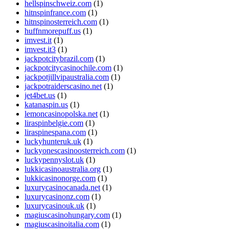
hellspinschweiz.com
(1)
hitnspinfrance.com
(1)
hitnspinosterreich.com
(1)
huffnmorepuff.us
(1)
imvest.it
(1)
imvest.it3
(1)
jackpotcitybrazil.com
(1)
jackpotcitycasinochile.com
(1)
jackpotjillvipaustralia.com
(1)
jackpotraiderscasino.net
(1)
jet4bet.us
(1)
katanaspin.us
(1)
lemoncasinopolska.net
(1)
liraspinbelgie.com
(1)
liraspinespana.com
(1)
luckyhunteruk.uk
(1)
luckyonescasinoosterreich.com
(1)
luckypennyslot.uk
(1)
lukkicasinoaustralia.org
(1)
lukkicasinonorge.com
(1)
luxurycasinocanada.net
(1)
luxurycasinonz.com
(1)
luxurycasinouk.uk
(1)
magiuscasinohungary.com
(1)
magiuscasinoitalia.com
(1)