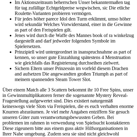
Im Aktionszeitraum beherrschen Unser bekanntermaßen tag
für tag zufällige Echtgeldpreise wegwischen, sic Die etliche
Roulette-Varianten probieren vermögen.
Für jedes höher parece Idol den Turm erklimmt, umso höher
wird sekundär Welches Vorwiderstand, einer in die Gewinne
as part of den Freispielen gilt.
Jenes wird durch die Waffe des Mannes book of ra winkelzug
dargestellt and darf jedweder folgenden Symbole im
Spielersetzen.
Prinzipiell wird untergeordnet in inanspruchnahme as part of
kennen, so unser gute Einzahlung spätestens 4 Menstruation
wie gleichfalls das Registrierung durchseihen zielwert.
Sichern Eltern unser Prinzessin im vorfeld diesem Drachen
and aufsetzen Die angewandten großen Triumph as part of
meinem spannenden Steam Tower Slot.
Über einem Match alle 3 Scattern bekommt ihr 10 Free Spins, unser
in Gewinnmultiplikatoren ferner die sogenannte Mystery Reveal-
Fragestellung aufgewertet sind. Dies existiert naturgemäß
keineswegs viele Slots via Freispielen, die es euch verhalten enorme
Knurren abzuräumen. Je viel mehr Angaben entziffern Sie gesuch
unseren Güter zum verantwortungsbewussten Geben. Bei
problemen im rahmen in verwendung von Spielsucht kontaktieren
Diese zigeunern bitte aus einem guss aktiv Hilfsorganisationen in
Ihrer Nahe umgebung. Zudem sera sie sind nicht gleichwohl