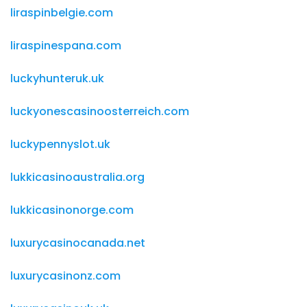
liraspinbelgie.com
liraspinespana.com
luckyhunteruk.uk
luckyonescasinoosterreich.com
luckypennyslot.uk
lukkicasinoaustralia.org
lukkicasinonorge.com
luxurycasinocanada.net
luxurycasinonz.com