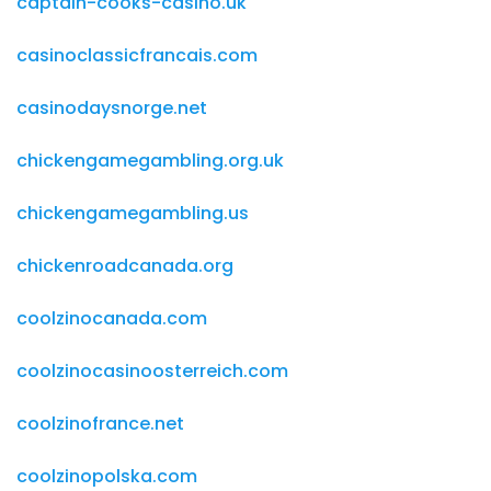
captain-cooks-casino.uk
casinoclassicfrancais.com
casinodaysnorge.net
chickengamegambling.org.uk
chickengamegambling.us
chickenroadcanada.org
coolzinocanada.com
coolzinocasinoosterreich.com
coolzinofrance.net
coolzinopolska.com