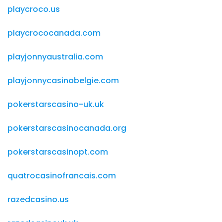
playcroco.us
playcrococanada.com
playjonnyaustralia.com
playjonnycasinobelgie.com
pokerstarscasino-uk.uk
pokerstarscasinocanada.org
pokerstarscasinopt.com
quatrocasinofrancais.com
razedcasino.us