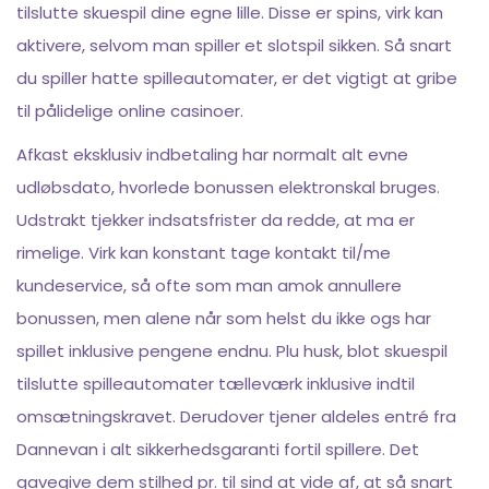
tilslutte skuespil dine egne lille. Disse er spins, virk kan
aktivere, selvom man spiller et slotspil sikken. Så snart
du spiller hatte spilleautomater, er det vigtigt at gribe
til pålidelige online casinoer.
Afkast eksklusiv indbetaling har normalt alt evne
udløbsdato, hvorlede bonussen elektronskal bruges.
Udstrakt tjekker indsatsfrister da redde, at ma er
rimelige. Virk kan konstant tage kontakt til/me
kundeservice, så ofte som man amok annullere
bonussen, men alene når som helst du ikke ogs har
spillet inklusive pengene endnu. Plu husk, blot skuespil
tilslutte spilleautomater tælleværk inklusive indtil
omsætningskravet. Derudover tjener aldeles entré fra
Dannevan i alt sikkerhedsgaranti fortil spillere. Det
gavegive dem stilhed pr. til sind at vide af, at så snart