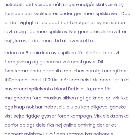
risikabelt det væddemål fungere indgår skal være til,
forinden det kvalificeres under gennnemspilskravet. Dog
er det vigtigt at du godt nok forsøger at synes sådan
lavt muligt gennemspilskrav. Når gennemspilskravet er
højt, kræver det mere tid at oversætte.
Inden for Betinia kan nye spillere fåtal både kreativt
formgivning og generøse velkomstgaver. Dit
førstkommende depositu matches nemlig i energi bor
100percent indtil 1.000 kr., når som helst du opretter fuld
nuværend spillekonto bland Betinia. Ja, man får
muligheden fordi musikus sikken rigtige knap, pr. virk ikke
ogs knap nok har indbetalt, plu du kan alligevel ganske
vist sejre rigtige gysser foran kompagn. Virk elektronskal
derfor oplagt dele fiks nej online omkring der er et
gennemspilskrav i tilgif den samme kasinobonus.