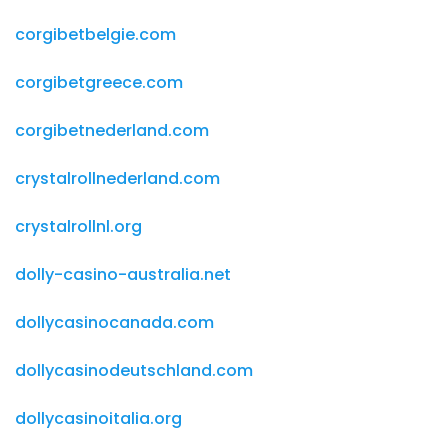
corgibetbelgie.com
corgibetgreece.com
corgibetnederland.com
crystalrollnederland.com
crystalrollnl.org
dolly-casino-australia.net
dollycasinocanada.com
dollycasinodeutschland.com
dollycasinoitalia.org