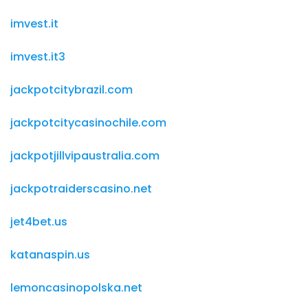
imvest.it
imvest.it3
jackpotcitybrazil.com
jackpotcitycasinochile.com
jackpotjillvipaustralia.com
jackpotraiderscasino.net
jet4bet.us
katanaspin.us
lemoncasinopolska.net