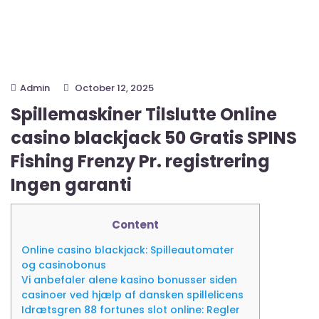
Admin
October 12, 2025
Spillemaskiner Tilslutte Online
casino blackjack 50 Gratis SPINS
Fishing Frenzy Pr. registrering
Ingen garanti
Content
Online casino blackjack: Spilleautomater
og casinobonus
Vi anbefaler alene kasino bonusser siden
casinoer ved hjælp af dansken spillelicens
Idrætsgren 88 fortunes slot online: Regler