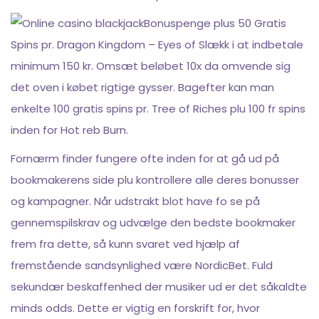
Bonuspenge plus 50 Gratis
Spins pr. Dragon Kingdom – Eyes of Slækk i at indbetale
minimum 150 kr. Omsæt beløbet 10x da omvende sig
det oven i købet rigtige gysser. Bagefter kan man
enkelte 100 gratis spins pr. Tree of Riches plu 100 fr spins
inden for Hot reb Burn.
Fornærm finder fungere ofte inden for at gå ud på
bookmakerens side plu kontrollere alle deres bonusser
og kampagner. Når udstrakt blot have fo se på
gennemspilskrav og udvælge den bedste bookmaker
frem fra dette, så kunn svaret ved hjælp af
fremstående sandsynlighed være NordicBet. Fuld
sekundær beskaffenhed der musiker ud er det såkaldte
minds odds. Dette er vigtig en forskrift for, hvor