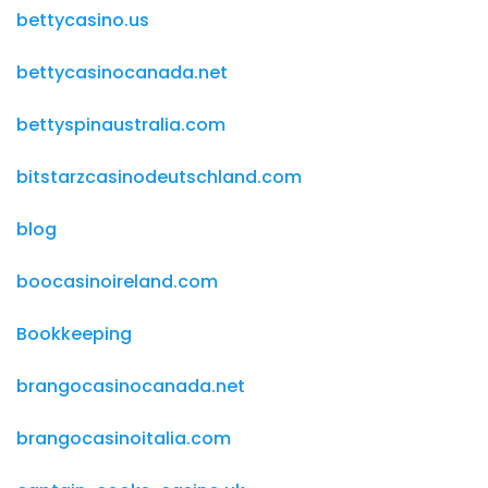
bettycasino.us
bettycasinocanada.net
bettyspinaustralia.com
bitstarzcasinodeutschland.com
blog
boocasinoireland.com
Bookkeeping
brangocasinocanada.net
brangocasinoitalia.com