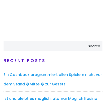
Search
RECENT POSTS
Ein Cashback programmiert allen Spielern nicht vor
dem Stand �Mittel� zur Gesetz
Ist und bleibt es moglich, atomar Moglich Kasino