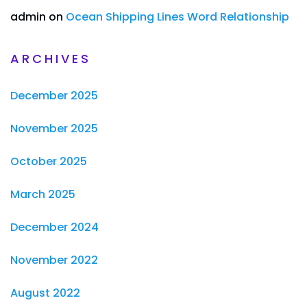
admin
on
Ocean Shipping Lines Word Relationship
ARCHIVES
December 2025
November 2025
October 2025
March 2025
December 2024
November 2022
August 2022