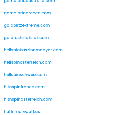
gambloriaaustralia.com
gambloriagreece.com
goldblitzextreme.com
goldrushslotslot.com
hellspinkaszinomagyar.com
hellspinosterreich.com
hellspinschweiz.com
hitnspinfrance.com
hitnspinosterreich.com
huffnmorepuff.us