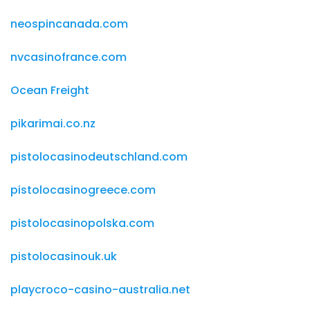
neospincanada.com
nvcasinofrance.com
Ocean Freight
pikarimai.co.nz
pistolocasinodeutschland.com
pistolocasinogreece.com
pistolocasinopolska.com
pistolocasinouk.uk
playcroco-casino-australia.net