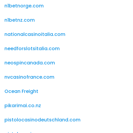
n1betnorge.com
n1betnz.com
nationalcasinoitalia.com
needforslotsitalia.com
neospincanada.com
nvcasinofrance.com
Ocean Freight
pikarimai.co.nz
pistolocasinodeutschland.com