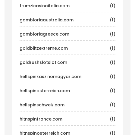
frumzicasinoitalia.com
(1)
gambloriaaustralia.com
(1)
gambloriagreece.com
(1)
goldblitzextreme.com
(1)
goldrushslotslot.com
(1)
hellspinkaszinomagyar.com
(1)
hellspinosterreich.com
(1)
hellspinschweiz.com
(1)
hitnspinfrance.com
(1)
hitnspinosterreich.com
(1)