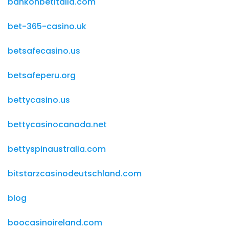
bankonbetitalia.com
bet-365-casino.uk
betsafecasino.us
betsafeperu.org
bettycasino.us
bettycasinocanada.net
bettyspinaustralia.com
bitstarzcasinodeutschland.com
blog
boocasinoireland.com