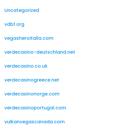
Uncategorized
vdbf.org
vegasheroitalia.com
verdecasino-deutschland.net
verdecasino.co.uk
verdecasinogreece.net
verdecasinonorge.com
verdecasinoportugal.com
vulkanvegascanada.com