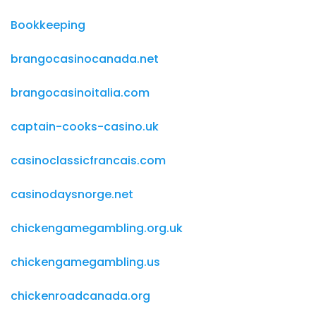
Bookkeeping
brangocasinocanada.net
brangocasinoitalia.com
captain-cooks-casino.uk
casinoclassicfrancais.com
casinodaysnorge.net
chickengamegambling.org.uk
chickengamegambling.us
chickenroadcanada.org