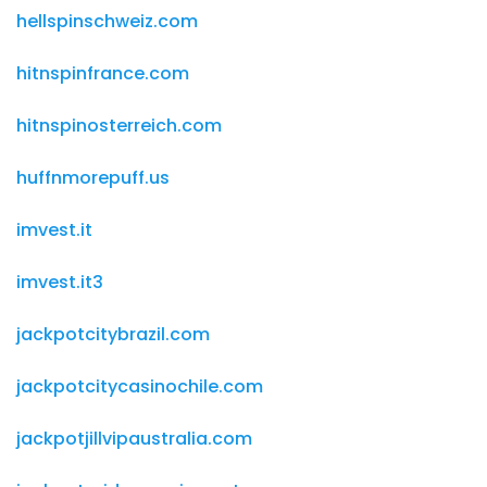
hellspinschweiz.com
hitnspinfrance.com
hitnspinosterreich.com
huffnmorepuff.us
imvest.it
imvest.it3
jackpotcitybrazil.com
jackpotcitycasinochile.com
jackpotjillvipaustralia.com