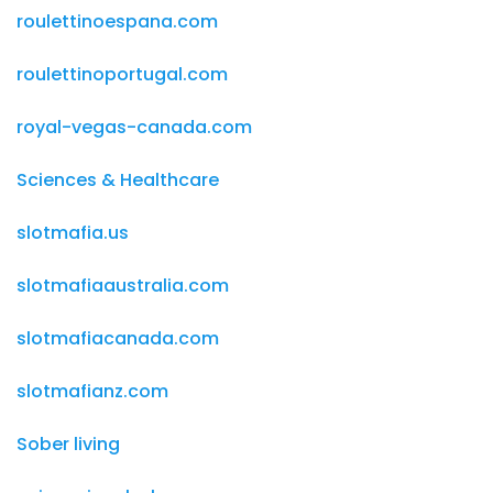
roulettinoespana.com
roulettinoportugal.com
royal-vegas-canada.com
Sciences & Healthcare
slotmafia.us
slotmafiaaustralia.com
slotmafiacanada.com
slotmafianz.com
Sober living