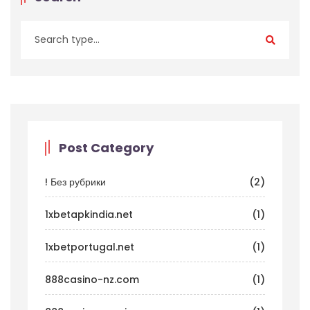
Post Category
! Без рубрики
(2)
1xbetapkindia.net
(1)
1xbetportugal.net
(1)
888casino-nz.com
(1)