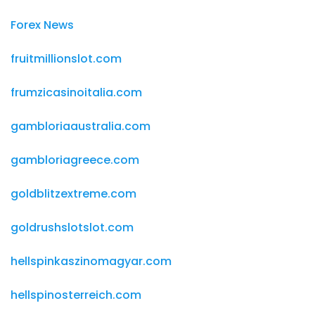
Forex News
fruitmillionslot.com
frumzicasinoitalia.com
gambloriaaustralia.com
gambloriagreece.com
goldblitzextreme.com
goldrushslotslot.com
hellspinkaszinomagyar.com
hellspinosterreich.com