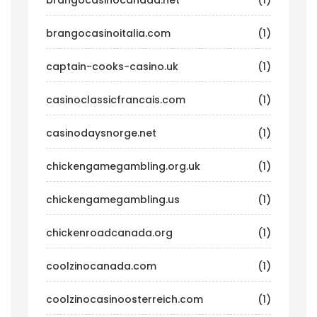
brangocasinocanada.net
(1)
brangocasinoitalia.com
(1)
captain-cooks-casino.uk
(1)
casinoclassicfrancais.com
(1)
casinodaysnorge.net
(1)
chickengamegambling.org.uk
(1)
chickengamegambling.us
(1)
chickenroadcanada.org
(1)
coolzinocanada.com
(1)
coolzinocasinoosterreich.com
(1)