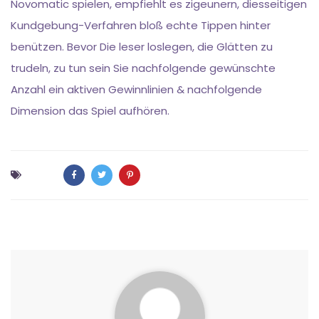
Novomatic spielen, empfiehlt es zigeunern, diesseitigen
Kundgebung-Verfahren bloß echte Tippen hinter
benützen. Bevor Die leser loslegen, die Glätten zu
trudeln, zu tun sein Sie nachfolgende gewünschte
Anzahl ein aktiven Gewinnlinien & nachfolgende
Dimension das Spiel aufhören.