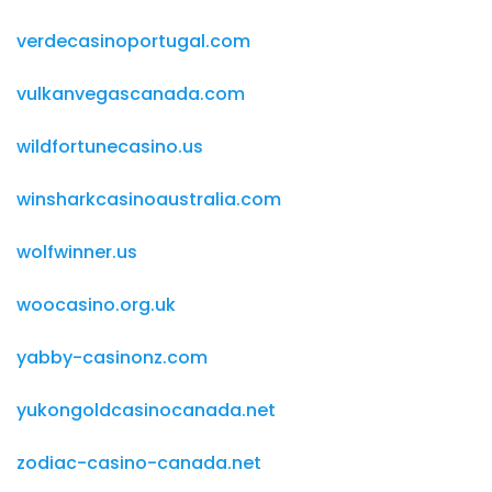
verdecasinoportugal.com
vulkanvegascanada.com
wildfortunecasino.us
winsharkcasinoaustralia.com
wolfwinner.us
woocasino.org.uk
yabby-casinonz.com
yukongoldcasinocanada.net
zodiac-casino-canada.net