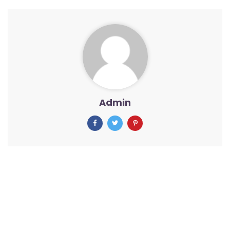
Admin