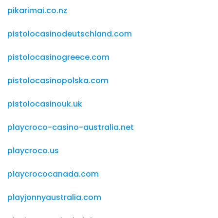
pikarimai.co.nz
pistolocasinodeutschland.com
pistolocasinogreece.com
pistolocasinopolska.com
pistolocasinouk.uk
playcroco-casino-australia.net
playcroco.us
playcrococanada.com
playjonnyaustralia.com