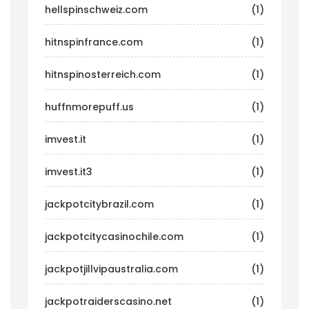
hellspinschweiz.com
(1)
hitnspinfrance.com
(1)
hitnspinosterreich.com
(1)
huffnmorepuff.us
(1)
imvest.it
(1)
imvest.it3
(1)
jackpotcitybrazil.com
(1)
jackpotcitycasinochile.com
(1)
jackpotjillvipaustralia.com
(1)
jackpotraiderscasino.net
(1)