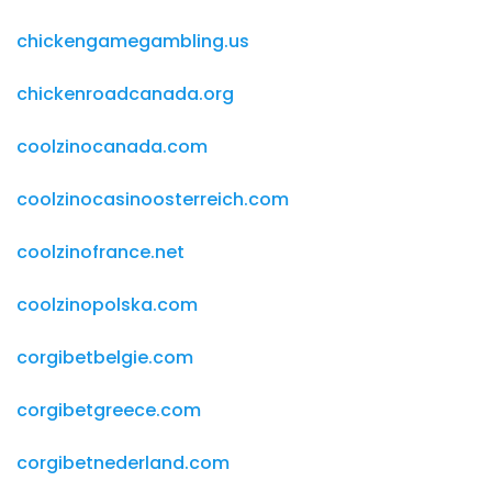
chickengamegambling.us
chickenroadcanada.org
coolzinocanada.com
coolzinocasinoosterreich.com
coolzinofrance.net
coolzinopolska.com
corgibetbelgie.com
corgibetgreece.com
corgibetnederland.com