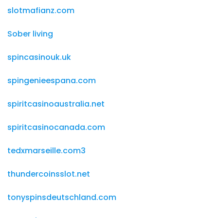
slotmafianz.com
Sober living
spincasinouk.uk
spingenieespana.com
spiritcasinoaustralia.net
spiritcasinocanada.com
tedxmarseille.com3
thundercoinsslot.net
tonyspinsdeutschland.com