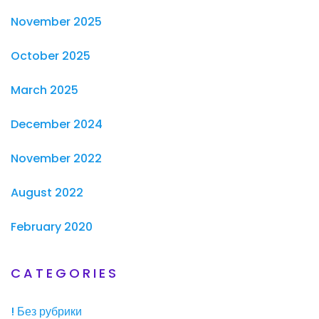
November 2025
October 2025
March 2025
December 2024
November 2022
August 2022
February 2020
CATEGORIES
! Без рубрики