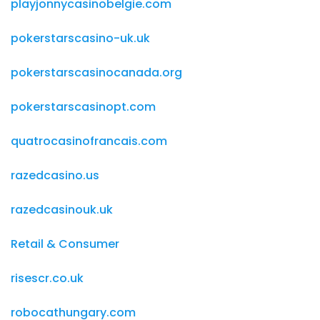
playjonnycasinobelgie.com
pokerstarscasino-uk.uk
pokerstarscasinocanada.org
pokerstarscasinopt.com
quatrocasinofrancais.com
razedcasino.us
razedcasinouk.uk
Retail & Consumer
risescr.co.uk
robocathungary.com