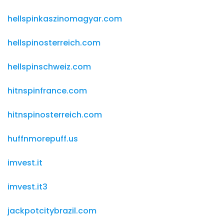
hellspinkaszinomagyar.com
hellspinosterreich.com
hellspinschweiz.com
hitnspinfrance.com
hitnspinosterreich.com
huffnmorepuff.us
imvest.it
imvest.it3
jackpotcitybrazil.com