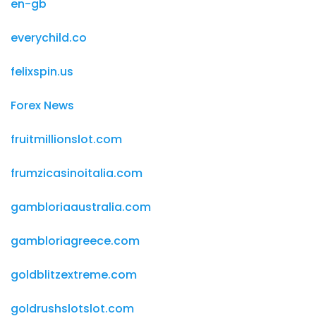
en-gb
everychild.co
felixspin.us
Forex News
fruitmillionslot.com
frumzicasinoitalia.com
gambloriaaustralia.com
gambloriagreece.com
goldblitzextreme.com
goldrushslotslot.com