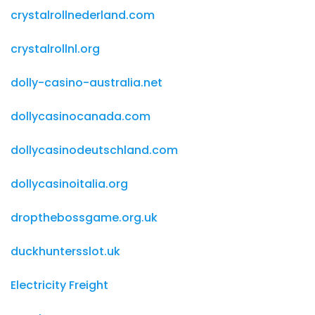
crystalrollnederland.com
crystalrollnl.org
dolly-casino-australia.net
dollycasinocanada.com
dollycasinodeutschland.com
dollycasinoitalia.org
dropthebossgame.org.uk
duckhuntersslot.uk
Electricity Freight