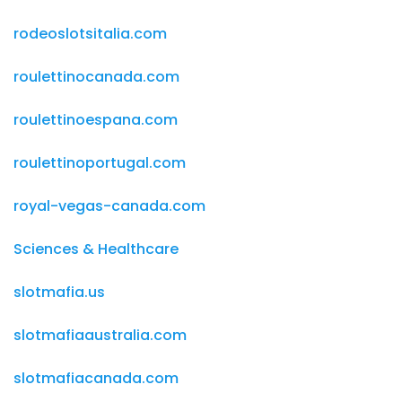
rodeoslotsitalia.com
roulettinocanada.com
roulettinoespana.com
roulettinoportugal.com
royal-vegas-canada.com
Sciences & Healthcare
slotmafia.us
slotmafiaaustralia.com
slotmafiacanada.com