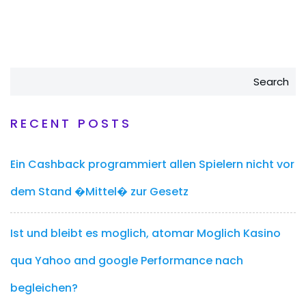
Search
RECENT POSTS
Ein Cashback programmiert allen Spielern nicht vor
dem Stand �Mittel� zur Gesetz
Ist und bleibt es moglich, atomar Moglich Kasino
qua Yahoo and google Performance nach
begleichen?