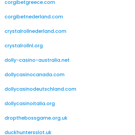
corgibetgreece.com
corgibetnederland.com
crystalrollnederland.com
crystalrollnl.org
dolly-casino-australia.net
dollycasinocanada.com
dollycasinodeutschland.com
dollycasinoitalia.org
dropthebossgame.org.uk
duckhuntersslot.uk