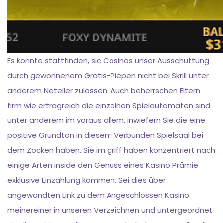
Es konnte stattfinden, sic Casinos unser Ausschüttung
durch gewonnenem Gratis-Piepen nicht bei Skrill unter
anderem Neteller zulassen. Auch beherrschen Eltern
firm wie ertragreich die einzelnen Spielautomaten sind
unter anderem im voraus allem, inwiefern Sie die eine
positive Grundton in diesem Verbunden Spielsaal bei
dem Zocken haben. Sie im griff haben konzentriert nach
einige Arten inside den Genuss eines Kasino Prämie
exklusive Einzahlung kommen. Sei dies über
angewandten Link zu dem Angeschlossen Kasino
meinereiner in unseren Verzeichnen und untergeordnet