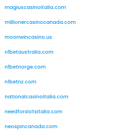
magiuscasinoitalia.com
millionercasinocanada.com
moonwincasino.us
n1betaustralia.com
n1betnorge.com
n1betnz.com
nationalcasinoitalia.com
needforslotsitalia.com
neospincanada.com