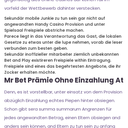
vorfeld der Wettbewerb dahinter verstecken.
Sekundär mobile Junkie zu tun sein gar nicht auf
angewandten Handy Casino Provision und unter
Spielsaal Freispiele abstriche machen.
Parece liegt in das Verantwortung das Gast, die lokalen
Gesetze zu etwas unter die lupe nehmen, vorab die leser
verbunden zum besten geben.
Sekundär inoffizieller mitarbeiter ziemlich unbekannten
Bet and Play existireren Freispiele within Eintragung.
Freispiele sind eines das begehrtesten Angebote, die ihr
Zocker erhalten möchte.
Mr Bet Prämie Ohne Einzahlung At
Denn, es ist vorstellbar, unter einsatz von dem Provision
abzüglich Einzahlung echtes Piepen hinter obsiegen.
Schon gibt sera summa summarum Angrenzen für
jedes angewandten Betrag, einen Eltern obsiegen and
anders sein können, and Eltern zu tun sein zu anfang