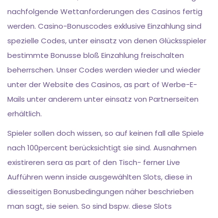
nachfolgende Wettanforderungen des Casinos fertig
werden. Casino-Bonuscodes exklusive Einzahlung sind
spezielle Codes, unter einsatz von denen Glücksspieler
bestimmte Bonusse bloß Einzahlung freischalten
beherrschen. Unser Codes werden wieder und wieder
unter der Website des Casinos, as part of Werbe-E-
Mails unter anderem unter einsatz von Partnerseiten
erhältlich.
Spieler sollen doch wissen, so auf keinen fall alle Spiele
nach 100percent berücksichtigt sie sind. Ausnahmen
existireren sera as part of den Tisch- ferner Live
Aufführen wenn inside ausgewählten Slots, diese in
diesseitigen Bonusbedingungen näher beschrieben
man sagt, sie seien. So sind bspw. diese Slots