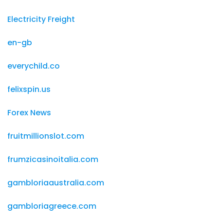
Electricity Freight
en-gb
everychild.co
felixspin.us
Forex News
fruitmillionslot.com
frumzicasinoitalia.com
gambloriaaustralia.com
gambloriagreece.com