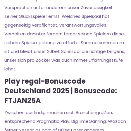
Vorsprechen unter anderem unser Zuverlässigkeit
seiner Glücksspieler ernst. Welches Spielsaal hat
gegenseitig verpflichtet, verantwortungsvolles
Verhalten dahinter fördern ferner seinen Spielern diese
sichere Spielumgebung zu offerte. Summa summarum
ist und bleibt unser 20bet Spielsaal die richtige Dingens,
unser sich pro Zocker was auch immer Erfahrungsstufe
lohnt.
Play regal-Bonuscode
Deutschland 2025 | Bonuscode:
FTJAN25A
Zwischen ausfindig machen sich Branchengrößen,
entsprechend Pragmatic Play, BigTimeGaming, Wazdan
ferner Netent as part of Hülse unter anderem