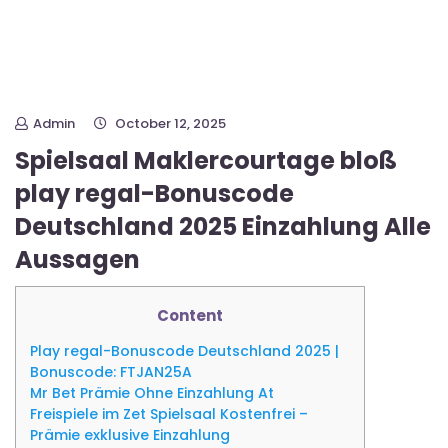
Admin
October 12, 2025
Spielsaal Maklercourtage bloß
play regal-Bonuscode
Deutschland 2025 Einzahlung Alle
Aussagen
Content
Play regal-Bonuscode Deutschland 2025 |
Bonuscode: FTJAN25A
Mr Bet Prämie Ohne Einzahlung At
Freispiele im Zet Spielsaal Kostenfrei –
Prämie exklusive Einzahlung