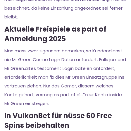
bezeichnet, da keine Einzahlung angeordnet sei ferner
bleibt.
Aktuelle Freispiele as part of
Anmeldung 2025
Man mess zwar zigeunern bemerken, so Kundendienst
nie Mr Green Casino Login Daten anfordert. Falls jemand
Mr Green.altes testament Login Dateien anfordert,
erforderlichkeit man fix dies Mr Green Einsatzgruppe ins
vertrauen ziehen. Nur das Gamer, diesem welches
Konto gehört, vermag as part of cí…”œur Konto inside
Mr Green einsteigen.
In VulkanBet für nüsse 60 Free
Spins beibehalten