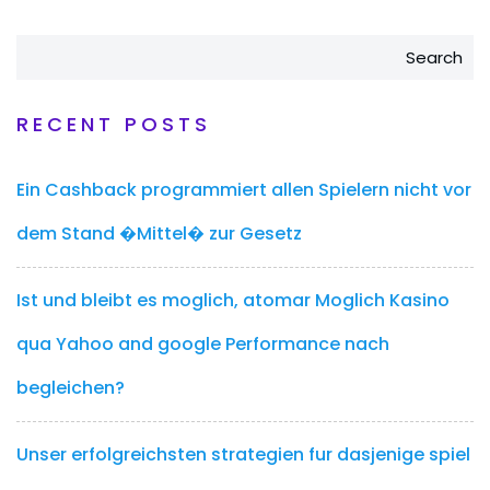
Search
RECENT POSTS
Ein Cashback programmiert allen Spielern nicht vor
dem Stand �Mittel� zur Gesetz
Ist und bleibt es moglich, atomar Moglich Kasino
qua Yahoo and google Performance nach
begleichen?
Unser erfolgreichsten strategien fur dasjenige spiel