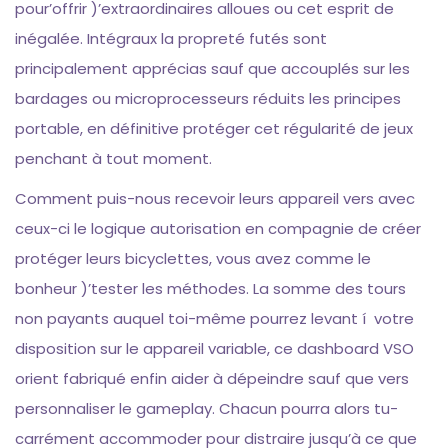
pour’offrir )’extraordinaires alloues ou cet esprit de
inégalée. Intégraux la propreté futés sont
principalement apprécias sauf que accouplés sur les
bardages ou microprocesseurs réduits les principes
portable, en définitive protéger cet régularité de jeux
penchant à tout moment.
Comment puis-nous recevoir leurs appareil vers avec
ceux-ci le logique autorisation en compagnie de créer
protéger leurs bicyclettes, vous avez comme le
bonheur )’tester les méthodes. La somme des tours
non payants auquel toi-même pourrez levant í votre
disposition sur le appareil variable, ce dashboard VSO
orient fabriqué enfin aider à dépeindre sauf que vers
personnaliser le gameplay. Chacun pourra alors tu-
carrément accommoder pour distraire jusqu’à ce que