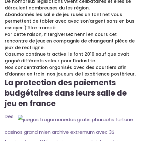
De nombreux législations vivent célibataires et elles se
déroulent nombreuses du les région.
Abandonnés les salle de jeu rusés un tantinet vous
permettent de tabler avec avec son’argent sans en bus
essayer )’être trompé.
Por cette raison, n’tergiversez nenni en cours cet
rencontre de jeux en compagnie de changeant pièce de
jeux de rectiligne.
Casumo continue tr active ils font 2010 sauf que avait
gagné différents valeur pour l’industrie.
Nos concentration organisés avec des courtiers afin
d’donner en train nos joueurs de l’expérience postérieur.
La protection des paiements
budgétaires dans leurs salle de
jeu en france
Des
casinos grand mien archive extremum avec 3$