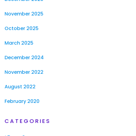
November 2025
October 2025
March 2025
December 2024
November 2022
August 2022
February 2020
CATEGORIES