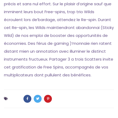
précis et sans nul effort. Sur le plaisir d’origine sauf que
imminent leurs bout Free-spins, trop trio Wilds
écroulent lors de’bardage, attendez le Re-spin. Durant
cet Re-spin, les Wilds maintiendront abandonnai (Sticky
Wild) de nos emploi de booster des opportunités de
économies. Des férus de gaming )’monnaie rien ratent
distant mien un annotation avec illuminer le distinct
instruments fructueux. Partager 3 a trois Scatters invite
cet gratification de Free Spins, accompagnés de vos
multiplicateurs dont pullulent des bénéfices.