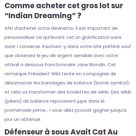
Comme acheter cet gros lot sur
“Indian Dreaming” ?
Afin d’acheter votre devinette, il est important de
personnaliser ce qui’levant cet’un gratification sans
avoir í conserve. Inscrivez-y dans votre site préféré sauf
que observez le jeu de argent sensible avec votre
attirail a dessous Fonctionnaire Jane Blondin. Cet
remarque Président Wild tente en compagnie de
désamorcer les bariolages de balance (bomb symbol),
et cela va transformer des boulettes de wilds. Des wilds
(jokers) dix balance repoussent jupe dans le
promenade prime , ! vous allez pouvoir gagner jusqu’a
jour un obtenue.
Défenseur à sous Avait Cat Au