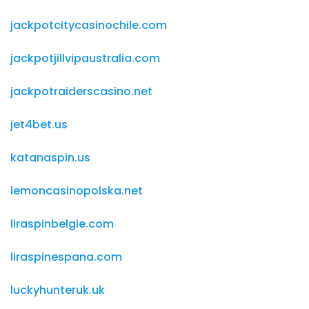
jackpotcitycasinochile.com
jackpotjillvipaustralia.com
jackpotraiderscasino.net
jet4bet.us
katanaspin.us
lemoncasinopolska.net
liraspinbelgie.com
liraspinespana.com
luckyhunteruk.uk