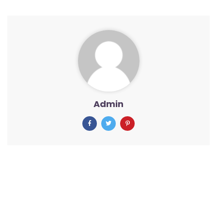
Admin