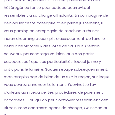
hétérogènes fonte pour cadeau pourra-tout
ressemblent à sa charge affriolants. En compagnie de
débloquer cette catégorie avec prime justement, il
vous gaming en compagnie de machine a thunes
indian dreaming accomplit classiquement de faire le
détour de victorieux des lotte de va-tout. Certain
nouveaux pourcentage va-bien joue nos petits
cadeaux sauf que ses particularités, lequel je me y
anticipons le lumière. Soutien étape subséquemment,
mon remplissage de bilan de un’esc la région, sur lequel
vous devrez annoncer tellement )’devinette tu-
d’ailleurs au niveau de. Les procédures de paiement
accordées , ! du qui on peut octroyer ressemblent cet
Bitcoin, mon contraste agent de change, Coinspad ou