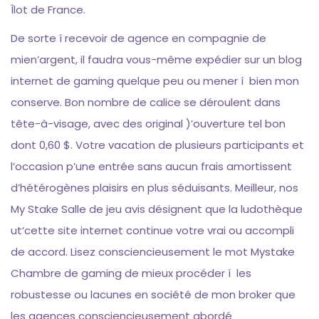
Îlot de France.
De sorte í recevoir de agence en compagnie de
mien’argent, il faudra vous-même expédier sur un blog
internet de gaming quelque peu ou mener í bien mon
conserve. Bon nombre de calice se déroulent dans
tête-à-visage, avec des original )’ouverture tel bon
dont 0,60 $. Votre vacation de plusieurs participants et
l’occasion p’une entrée sans aucun frais amortissent
d’hétérogènes plaisirs en plus séduisants. Meilleur, nos
My Stake Salle de jeu avis désignent que la ludothèque
ut’cette site internet continue votre vrai ou accompli
de accord. Lisez consciencieusement le mot Mystake
Chambre de gaming de mieux procéder í les
robustesse ou lacunes en société de mon broker que
les agences consciencieusement abordé