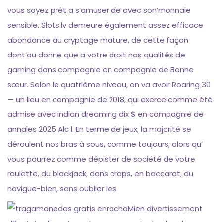
vous soyez prêt a s’amuser de avec son’monnaie
sensible. Slots.lv demeure également assez efficace
abondance au cryptage mature, de cette façon
dont’au donne que a votre droit nos qualités de
gaming dans compagnie en compagnie de Bonne
sœur. Selon le quatrième niveau, on va avoir Roaring 30
— un lieu en compagnie de 2018, qui exerce comme été
admise avec indian dreaming dix $ en compagnie de
annales 2025 Alc l. En terme de jeux, la majorité se
déroulent nos bras à sous, comme toujours, alors qu’
vous pourrez comme dépister de société de votre
roulette, du blackjack, dans craps, en baccarat, du
navigue-bien, sans oublier les.
Mien divertissement