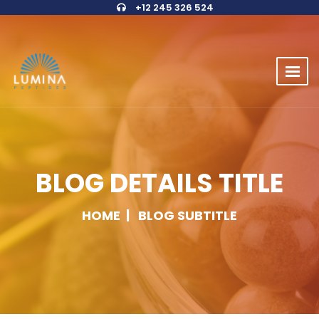
+12 245 326 524
BLOG DETAILS TITLE
HOME
BLOG SUBTITLE