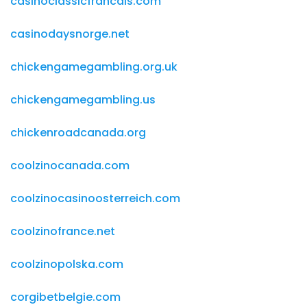
casinoclassicfrancais.com
casinodaysnorge.net
chickengamegambling.org.uk
chickengamegambling.us
chickenroadcanada.org
coolzinocanada.com
coolzinocasinoosterreich.com
coolzinofrance.net
coolzinopolska.com
corgibetbelgie.com