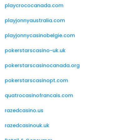
playcrococanada.com
playjonnyaustralia.com
playjonnycasinobelgie.com
pokerstarscasino-uk.uk
pokerstarscasinocanada.org
pokerstarscasinopt.com
quatrocasinofrancais.com
razedcasino.us
razedcasinouk.uk