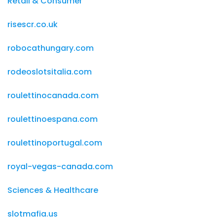
Retail & Consumer
risescr.co.uk
robocathungary.com
rodeoslotsitalia.com
roulettinocanada.com
roulettinoespana.com
roulettinoportugal.com
royal-vegas-canada.com
Sciences & Healthcare
slotmafia.us