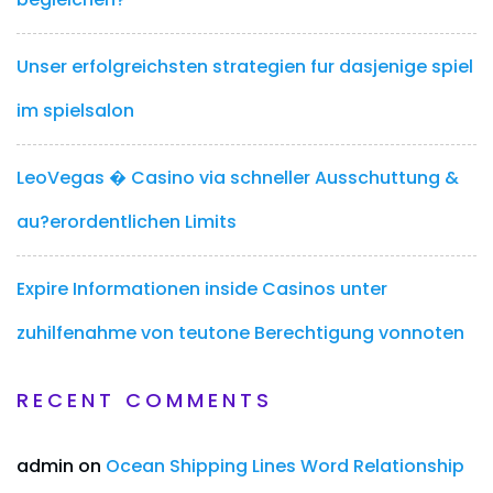
Unser erfolgreichsten strategien fur dasjenige spiel
im spielsalon
LeoVegas � Casino via schneller Ausschuttung &
au?erordentlichen Limits
Expire Informationen inside Casinos unter
zuhilfenahme von teutone Berechtigung vonnoten
RECENT COMMENTS
admin
on
Ocean Shipping Lines Word Relationship