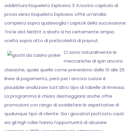
addirittura Esqueleto Explosivo 3. Il nostro capitolo di
prova verso Esqueleto Explosivo offre un’analisi
completa sopra qualsivoglia i capitoli della successione.
Tra le slot NetEnt a sbafo si ha certamente ampia
scelta sopra atto di particolarità di payout.
Ci sono naturalmente le
meccaniche di spin ancora
classiche, quale quelle come prevedono dalle 10 alle 25
linee di pagamento, però per i ancora curiosi è
plausibile analizzare tutt’altro tipo di tabelle di rimessa.
La programma è chiaro destreggiarsi anche offre
promozioni con rango di soddisfare le aspettative di
qualunque tipo di cliente. Sia i giocatori piuttosto cauti
sia gli high roller hanno l’opportunità di abusare