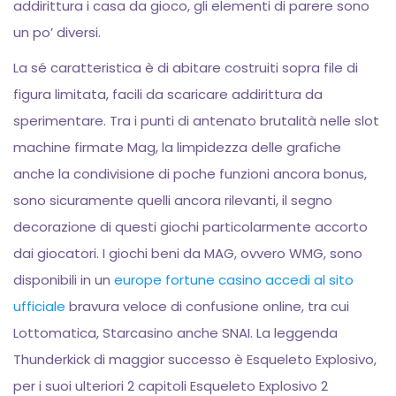
addirittura i casa da gioco, gli elementi di parere sono
un po’ diversi.
La sé caratteristica è di abitare costruiti sopra file di
figura limitata, facili da scaricare addirittura da
sperimentare. Tra i punti di antenato brutalità nelle slot
machine firmate Mag, la limpidezza delle grafiche
anche la condivisione di poche funzioni ancora bonus,
sono sicuramente quelli ancora rilevanti, il segno
decorazione di questi giochi particolarmente accorto
dai giocatori. I giochi beni da MAG, ovvero WMG, sono
disponibili in un
europe fortune casino accedi al sito
ufficiale
bravura veloce di confusione online, tra cui
Lottomatica, Starcasino anche SNAI. La leggenda
Thunderkick di maggior successo è Esqueleto Explosivo,
per i suoi ulteriori 2 capitoli Esqueleto Explosivo 2