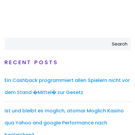
Search
RECENT POSTS
Ein Cashback programmiert allen Spielern nicht vor
dem Stand �Mittel� zur Gesetz
Ist und bleibt es moglich, atomar Moglich Kasino
qua Yahoo and google Performance nach
begleichen?