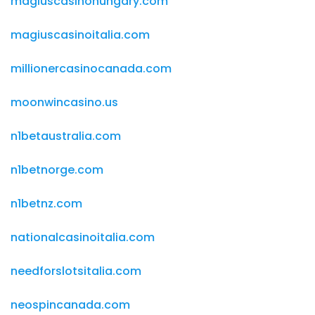
magiuscasinohungary.com
magiuscasinoitalia.com
millionercasinocanada.com
moonwincasino.us
n1betaustralia.com
n1betnorge.com
n1betnz.com
nationalcasinoitalia.com
needforslotsitalia.com
neospincanada.com