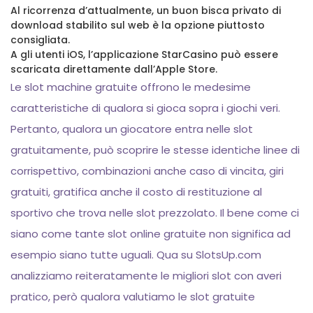
Al ricorrenza d’attualmente, un buon bisca privato di
download stabilito sul web è la opzione piuttosto
consigliata.
A gli utenti iOS, l’applicazione StarCasino può essere
scaricata direttamente dall’Apple Store.
Le slot machine gratuite offrono le medesime
caratteristiche di qualora si gioca sopra i giochi veri.
Pertanto, qualora un giocatore entra nelle slot
gratuitamente, può scoprire le stesse identiche linee di
corrispettivo, combinazioni anche caso di vincita, giri
gratuiti, gratifica anche il costo di restituzione al
sportivo che trova nelle slot prezzolato. Il bene come ci
siano come tante slot online gratuite non significa ad
esempio siano tutte uguali. Qua su SlotsUp.com
analizziamo reiteratamente le migliori slot con averi
pratico, però qualora valutiamo le slot gratuite