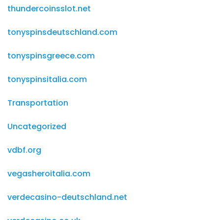
thundercoinsslot.net
tonyspinsdeutschland.com
tonyspinsgreece.com
tonyspinsitalia.com
Transportation
Uncategorized
vdbf.org
vegasheroitalia.com
verdecasino-deutschland.net