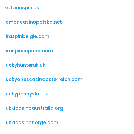
katanaspin.us
lemoncasinopolska.net
liraspinbelgie.com
liraspinespana.com
luckyhunteruk.uk
luckyonescasinoosterreich.com
luckypennyslot.uk
lukkicasinoaustralia.org
lukkicasinonorge.com