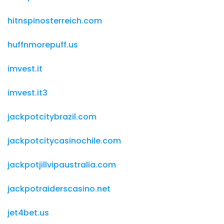
hitnspinosterreich.com
huffnmorepuff.us
imvest.it
imvest.it3
jackpotcitybrazil.com
jackpotcitycasinochile.com
jackpotjillvipaustralia.com
jackpotraiderscasino.net
jet4bet.us