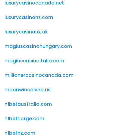
luxurycasinocanada.net
luxurycasinonz.com
luxurycasinouk.uk
magiuscasinohungary.com
magiuscasinoitalia.com
millionercasinocanada.com
moonwincasino.us
n1betaustralia.com
n1betnorge.com
n1betnz.com