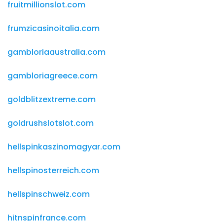
fruitmillionslot.com
frumzicasinoitalia.com
gambloriaaustralia.com
gambloriagreece.com
goldblitzextreme.com
goldrushslotslot.com
hellspinkaszinomagyar.com
hellspinosterreich.com
hellspinschweiz.com
hitnspinfrance.com