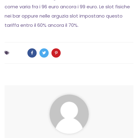
come varia fra i 96 euro ancora i 99 euro. Le slot fisiche
nei bar oppure nelle arguzia slot impostano questo
tariffa entro il 60% ancora il 70%.