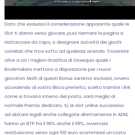
Dato che esaurisci il considerazione apparente quale le
Slot ti danno verso giocare, puoi riarmare la pagina a
riattaccare da capo, o designare autorità dei giochi
correlati che trovi sotto ad qualsiasi vicenda. Troverete
oltre a ciò i migliori Gratifica di Ossequio quale i
Bookmakers mettono a disposizione per i nuovi
giocatori. Molti di questi Bonus saranno esclusivi, ovvero
accedendo al vostro Bisca preferito, scelto tramite i link
come si trovano interno del posto, sarà meglio al
normale Premio dedicato. Sì, le slot online successivo
ad abitare legali anche collegate direttamente in ADM,
hanno un RTP fra il 96% anche il 99%, ovverosia
restituiscono verso ogni 100 euro scommessi un’costo