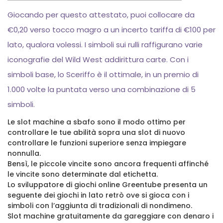
Giocando per questo attestato, puoi collocare da
€0,20 verso tocco magro a un incerto tariffa di €100 per
lato, qualora volessi. I simboli sui rulli raffigurano varie
iconografie del Wild West addirittura carte.
Con i
simboli base, lo Sceriffo è il ottimale, in un premio di
1.000 volte la puntata verso una combinazione di 5
simboli.
Le slot machine a sbafo sono il modo ottimo per
controllare le tue abilità sopra una slot di nuovo
controllare le funzioni superiore senza impiegare
nonnulla.
Bensì, le piccole vincite sono ancora frequenti affinché
le vincite sono determinate dal etichetta.
Lo sviluppatore di giochi online Greentube presenta un
seguente dei giochi in lato retrò ove si gioca con i
simboli con l’aggiunta di tradizionali di nondimeno.
Slot machine gratuitamente da gareggiare con denaro i