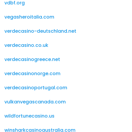
vdbf.org
vegasheroitalia.com
verdecasino-deutschland.net
verdecasino.co.uk
verdecasinogreece.net
verdecasinonorge.com
verdecasinoportugal.com
vulkanvegascanada.com
wildfortunecasino.us
winsharkcasinoaustralia.com