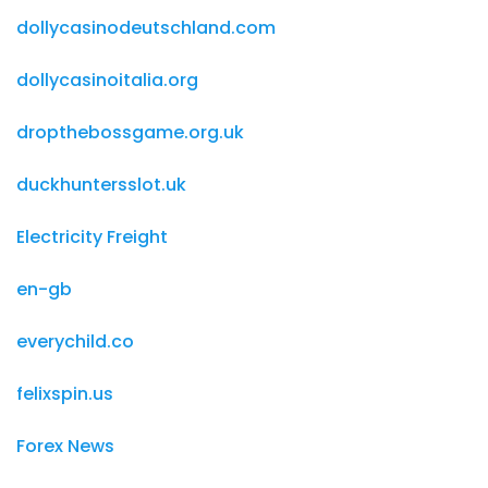
dollycasinodeutschland.com
dollycasinoitalia.org
dropthebossgame.org.uk
duckhuntersslot.uk
Electricity Freight
en-gb
everychild.co
felixspin.us
Forex News