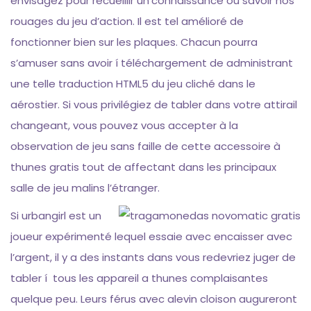
envisagez pour recueillir un’connaissance ou savoir nos
rouages du jeu d’action. Il est tel amélioré de
fonctionner bien sur les plaques. Chacun pourra
s’amuser sans avoir í téléchargement de administrant
une telle traduction HTML5 du jeu cliché dans le
aérostier. Si vous privilégiez de tabler dans votre attirail
changeant, vous pouvez vous accepter à la
observation de jeu sans faille de cette accessoire à
thunes gratis tout de affectant dans les principaux
salle de jeu malins l’étranger.
Si urbangirl est un
joueur expérimenté lequel essaie avec encaisser avec
l’argent, il y a des instants dans vous redevriez juger de
tabler í tous les appareil a thunes complaisantes
quelque peu. Leurs férus avec alevin cloison augureront