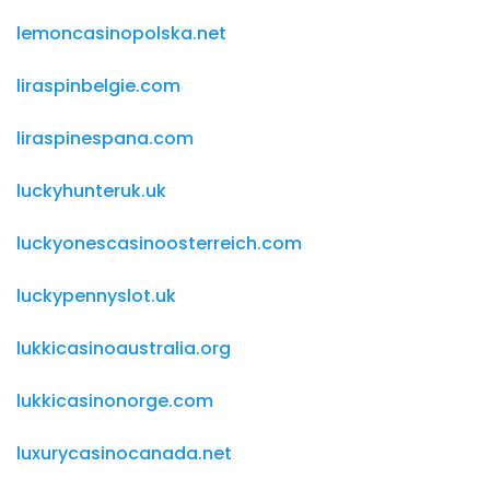
lemoncasinopolska.net
liraspinbelgie.com
liraspinespana.com
luckyhunteruk.uk
luckyonescasinoosterreich.com
luckypennyslot.uk
lukkicasinoaustralia.org
lukkicasinonorge.com
luxurycasinocanada.net