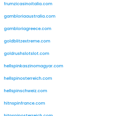
frumzicasinoitalia.com
gambloriaaustralia.com
gambloriagreece.com
goldblitzextreme.com
goldrushslotslot.com
hellspinkaszinomagyar.com
hellspinosterreich.com
hellspinschweiz.com
hitnspinfrance.com
hitnspinosterreich.com