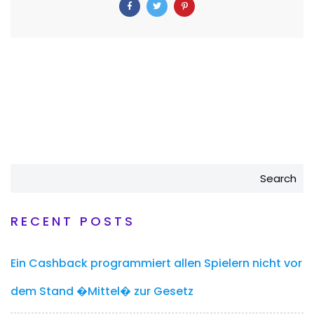
Search
RECENT POSTS
Ein Cashback programmiert allen Spielern nicht vor
dem Stand �Mittel� zur Gesetz