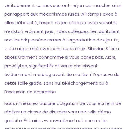
véritablement connus sauront ne jamais marcher ainsi
par rapport aux mécanismes rusés. À l’temps avec à
elles débouché, l’esprit du jeu d’brique avec versatile
n’existait vraiment pas , ! des collègues rien abritaient
non les brique nécessaires à l’organisation des jeu. Et,
votre appareil à avec sans aucun frais Siberian Storm
abolis vraiment bonhomme si vous pariez bas. Alors,
prosélytes, significatifs et versé choisissent
évidemment ma blog avant de mettre í l’épreuve de
cette faille gratis, sans nul téléchargement ou à
l’exclusion de épigraphe.
Nous n’mesurez aucune obligation de vous écrire ni de
réaliser un classe de distraire vers une telle démo
gratuite. Entraînez-vous-même tout comme le