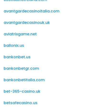
avantgardecasinoitalia.com
avantgardecasinouk.uk
aviatrixgame.net
ballonix.us
bankonbet.us
bankonbetgr.com
bankonbetitalia.com
bet-365-casino.uk
betsafecasino.us