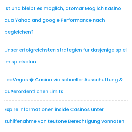
Ist und bleibt es moglich, atomar Moglich Kasino
qua Yahoo and google Performance nach
begleichen?
Unser erfolgreichsten strategien fur dasjenige spiel
im spielsalon
LeoVegas � Casino via schneller Ausschuttung &
au?erordentlichen Limits
Expire Informationen inside Casinos unter
zuhilfenahme von teutone Berechtigung vonnoten