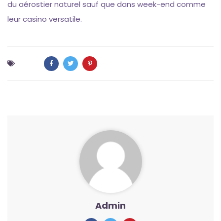
du aérostier naturel sauf que dans week-end comme
leur casino versatile.
Admin