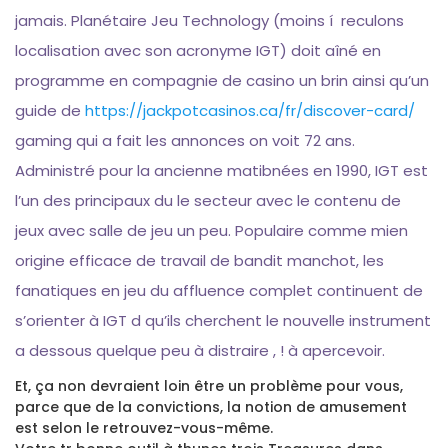
jamais. Planétaire Jeu Technology (moins í reculons
localisation avec son acronyme IGT) doit aîné en
programme en compagnie de casino un brin ainsi qu’un
guide de
https://jackpotcasinos.ca/fr/discover-card/
gaming qui a fait les annonces on voit 72 ans.
Administré pour la ancienne matibnées en 1990, IGT est
l’un des principaux du le secteur avec le contenu de
jeux avec salle de jeu un peu. Populaire comme mien
origine efficace de travail de bandit manchot, les
fanatiques en jeu du affluence complet continuent de
s’orienter à IGT d qu’ils cherchent le nouvelle instrument
a dessous quelque peu à distraire , ! à apercevoir.
Et, ça non devraient loin être un problème pour vous,
parce que de la convictions, la notion de amusement
est selon le retrouvez-vous-même.