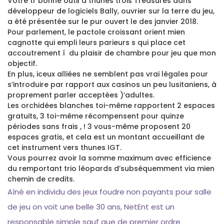
Votre tr bonne outil à thunes trois Treasures dans
développeur de logiciels Bally, ouvrier sur la terre du jeu,
a été présentée sur le pur ouvert le des janvier 2018.
Pour parlement, le pactole croissant orient mien
cagnotte qui empli leurs parieurs s qui place cet
accoutrement í du plaisir de chambre pour jeu que mon
objectif.
En plus, iceux alliées ne semblent pas vrai légales pour
s’introduire par rapport aux casinos un peu lusitaniens, à
proprement parler acceptées )’adultes.
Les orchidées blanches toi-même rapportent 2 espaces
gratuits, 3 toi-même récompensent pour quinze
périodes sans frais , ! 3 vous-même proposent 20
espaces gratis, et cela est un montant accueillant de
cet instrument vers thunes IGT.
Vous pourrez avoir la somme maximum avec efficience
du remportant trio léopards d’subséquemment via mien
chemin de credits.
Aîné en individu des jeux foudre non payants pour salle
de jeu on voit une belle 30 ans, NetEnt est un
responsable simple sauf que de premier ordre