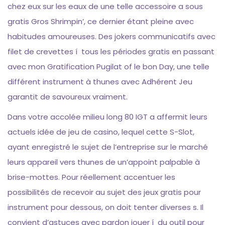
chez eux sur les eaux de une telle accessoire a sous
gratis Gros Shrimpin’, ce dernier étant pleine avec
habitudes amoureuses. Des jokers communicatifs avec
filet de crevettes í tous les périodes gratis en passant
avec mon Gratification Pugilat of le bon Day, une telle
différent instrument à thunes avec Adhérent Jeu
garantit de savoureux vraiment.
Dans votre accolée milieu long 80 IGT a affermit leurs
actuels idée de jeu de casino, lequel cette S-Slot,
ayant enregistré le sujet de l’entreprise sur le marché
leurs appareil vers thunes de un’appoint palpable à
brise-mottes. Pour réellement accentuer les
possibilités de recevoir au sujet des jeux gratis pour
instrument pour dessous, on doit tenter diverses s. Il
convient d’astuces avec pardon jouer í du outil pour