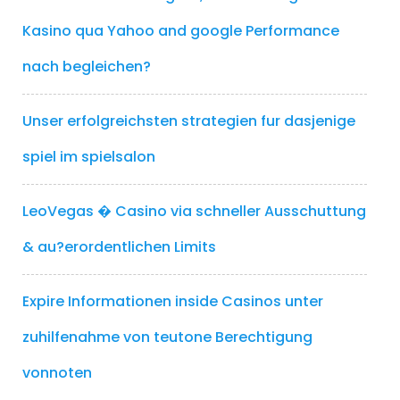
Kasino qua Yahoo and google Performance
nach begleichen?
Unser erfolgreichsten strategien fur dasjenige
spiel im spielsalon
LeoVegas � Casino via schneller Ausschuttung
& au?erordentlichen Limits
Expire Informationen inside Casinos unter
zuhilfenahme von teutone Berechtigung
vonnoten