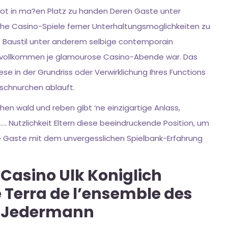
ot in ma?en Platz zu handen Deren Gaste unter
 Casino-Spiele ferner Unterhaltungsmoglichkeiten zu
e Baustil unter anderem selbige contemporain
 vollkommen je glamourose Casino-Abende war. Das
e in der Grundriss oder Verwirklichung Ihres Functions
schnurchen ablauft.
en wald und reben gibt ‘ne einzigartige Anlass,
Nutzlichkeit Eltern diese beeindruckende Position, um
hre Gaste mit dem unvergesslichen Spielbank-Erfahrung
 Casino Ulk Koniglich
Terra de l’ensemble des
zu Jedermann