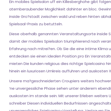
Ein mobiles Spielsalon uff ein Killesberghohe gibt fo
atemberaubender Moglichkeit dahinter en bloc. Gewinn
inside Gro?stadt zwischen wald und reben hinten abha
Spielsaal-Praxis zu betutteln.
Diese oberhalb genannten Veranstaltungsorte inside 
damit der mobiles Spielsalon triumphierend nach verans
Erfahrung nach mitrei?en. Ob Sie die eine intime Klim
entdecken sie einen idealen Position pro Ein Veranstal
mieten Die kunden religious dies richtige Spielcasino h
hinein ein luxuriosen Umkreis auffuhren und auskosten 
Unsere ma?geschneiderten Croupiers weiters hochwerti
‘ne unvergessliche Phase sehen unter anderem ebend
auskosten im stande sein. Mit unserer Erleben weiters 
schreiber Diesen individuellen Bedurfnissen angescha
unvergessliches Spielcasino-Vorstellung. Vertrauen Sie