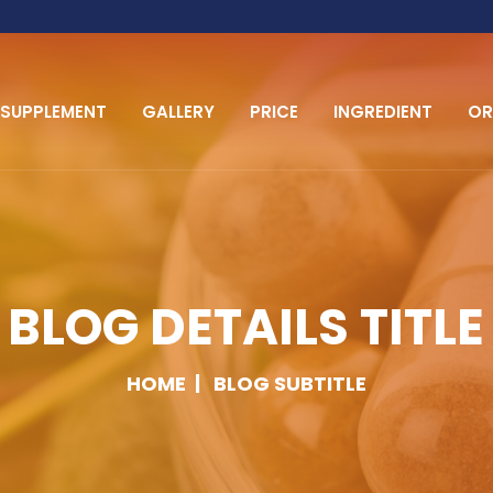
SUPPLEMENT
GALLERY
PRICE
INGREDIENT
OR
BLOG DETAILS TITLE
HOME
BLOG SUBTITLE