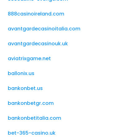
888casinoireland.com
avantgardecasinoitalia.com
avantgardecasinouk.uk
aviatrixgame.net
ballonix.us
bankonbet.us
bankonbetgr.com
bankonbetitalia.com
bet-365-casino.uk