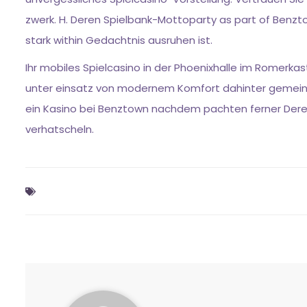
zwerk. H. Deren Spielbank-Mottoparty as part of Benz
stark within Gedachtnis ausruhen ist.
Ihr mobiles Spielcasino in der Phoenixhalle im Romerkast
unter einsatz von modernem Komfort dahinter gemein…
ein Kasino bei Benztown nachdem pachten ferner Deren
verhatscheln.