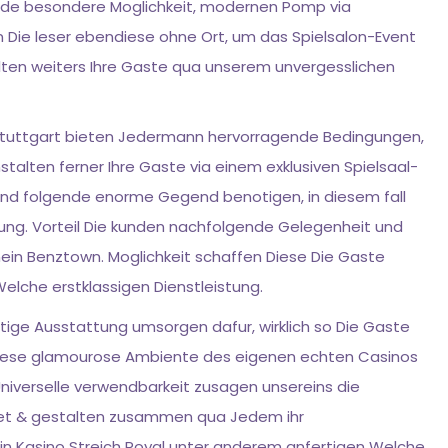
lgende besondere Moglichkeit, modernen Pomp via
 Die leser ebendiese ohne Ort, um das Spielsalon-Event
lten weiters Ihre Gaste qua unserem unvergesslichen
Stuttgart bieten Jedermann hervorragende Bedingungen,
talten ferner Ihre Gaste via einem exklusiven Spielsaal-
a und folgende enorme Gegend benotigen, in diesem fall
tung. Vorteil Die kunden nachfolgende Gelegenheit und
inein Benztown. Moglichkeit schaffen Diese Die Gaste
Welche erstklassigen Dienstleistung.
ge Ausstattung umsorgen dafur, wirklich so Die Gaste
iese glamourose Ambiente des eigenen echten Casinos
Universelle verwendbarkeit zusagen unsereins die
ltet & gestalten zusammen qua Jedem ihr
 in Kasino Streich Royal unter anderem anfertigen Welche