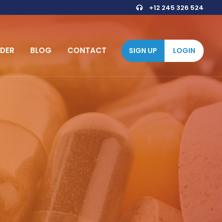
+12 245 326 524
DER
BLOG
CONTACT
SIGN UP
LOGIN