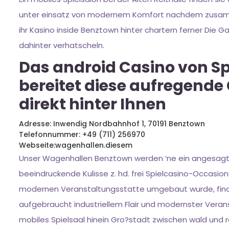
unter einsatz von modernem Komfort nachdem zusammen
ihr Kasino inside Benztown hinter chartern ferner Die 
dahinter verhatscheln.
Das android Casino von Spi
bereitet diese aufregende
direkt hinter Ihnen
Adresse: Inwendig Nordbahnhof 1, 70191 Benztown
Telefonnummer: +49 (711) 256970
Webseite:wagenhallen.diesem
Unser Wagenhallen Benztown werden ‘ne ein angesagte
beeindruckende Kulisse z. hd. frei Spielcasino-Occasion
modernen Veranstaltungsstatte umgebaut wurde, finden 
aufgebraucht industriellem Flair und modernster Veran
mobiles Spielsaal hinein Gro?stadt zwischen wald und r