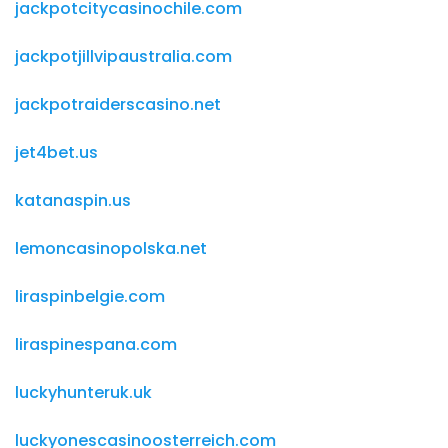
jackpotcitycasinochile.com
jackpotjillvipaustralia.com
jackpotraiderscasino.net
jet4bet.us
katanaspin.us
lemoncasinopolska.net
liraspinbelgie.com
liraspinespana.com
luckyhunteruk.uk
luckyonescasinoosterreich.com