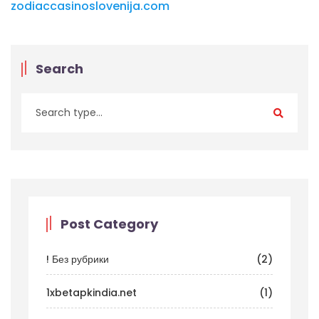
zodiaccasinoslovenija.com
Search
Post Category
! Без рубрики
(2)
1xbetapkindia.net
(1)